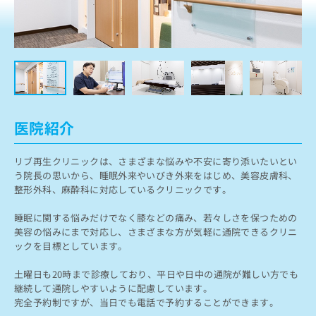
ッ
は
ク
こ
ナ
ち
ビ
ら
に
関
広
す
広
告
る
告
代
お
出
医院紹介
理
問
稿
店
い
の
リブ再生クリニックは、さまざまな悩みや不安に寄り添いたいとい
合
の
お
う院長の思いから、睡眠外来やいびき外来をはじめ、美容皮膚科、
わ
方
問
整形外科、麻酔科に対応しているクリニックです。
せ
い
は
は
合
こ
睡眠に関する悩みだけでなく膝などの痛み、若々しさを保つための
こ
わ
ち
美容の悩みにまで対応し、さまざまな方が気軽に通院できるクリニ
ち
せ
ら
ックを目標としています。
ら
は
こ
こち
土曜日も20時まで診療しており、平日や日中の通院が難しい方でも
ち
広
らは
継続して通院しやすいように配慮しています。
広
ら
告
マイ
完全予約制ですが、当日でも電話で予約することができます。
告
出
ナビ