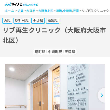
一
般
ホーム
近畿
大阪府
大阪市北区
扇町
,
中崎町
,
天満
リブ再生クリニック
ユ
内科
整形外科
皮膚科
麻酔科
ー
ザ
リブ再生クリニック（大阪府大阪市
ー
北区）
の
方
は
扇町駅
中崎町駅
天満駅
こ
ち
ら
医
マ
療
イ
関
ナ
係
ビ
者
ク
の
リ
方
ニ