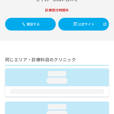
お
問
診療受付時間外
い
合
わ
電話する
公式サイト
せ
は
こ
ち
ら
同じエリア・診療科目のクリニック
loading...
loading...
loading...
loading...