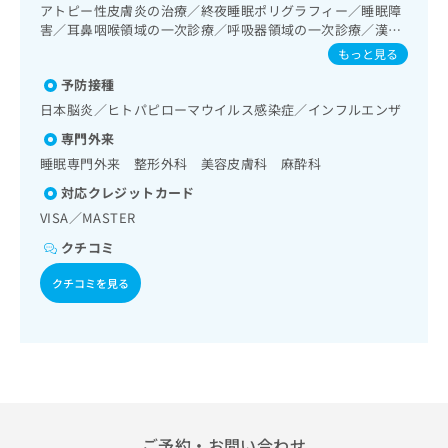
ご了
ら
み
アトピー性皮膚炎の治療／終夜睡眠ポリグラフィー／睡眠障
承く
は
害／耳鼻咽喉領域の一次診療／呼吸器領域の一次診療／漢方
ださ
薬の処方
こ
無
い。
もっと見る
ち
料
予防接種
ら
情
日本脳炎／ヒトパピローマウイルス感染症／インフルエンザ
報
拡
掲
専門外来
充
載
睡眠専門外来 整形外科 美容皮膚科 麻酔科
の
情
お
対応クレジットカード
報
申
の
VISA／MASTER
し
修
クチコミ
込
正
み
は
クチコミを見る
は
こ
こ
ち
ち
ら
ら
そ
の
他
の
ご予約・お問い合わせ