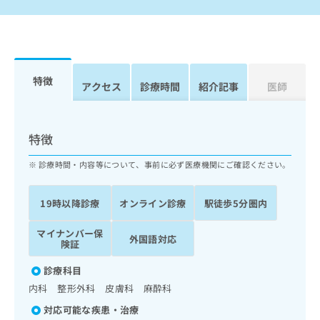
出
稿
クリ
資
稿
ニッ
の
料
クナ
の
お
の
ビサ
お
問
ご
イト
問
い
請
への
い
合
お問
求
特徴
アクセス
診療時間
紹介記事
医師
合
合せ
わ
は
フォ
わ
せ
こ
ーム
せ
は
ち
とな
は
こ
ら
特徴
りま
こ
ち
す。
ち
ら
クリ
診療時間・内容等について、事前に必ず医療機関にご確認ください。
無
ら
ニッ
料
クの
資
情
予
19時以降診療
オンライン診療
駅徒歩5分圏内
料
報
約・
の
症状
拡
マイナンバー保
のご
外国語対応
ご
充
険証
相談
請
の
など
求
お
診療科目
はで
は
申
きま
内科 整形外科 皮膚科 麻酔科
こ
せん
し
ので
対応可能な疾患・治療
ち
込