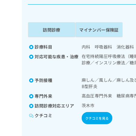
係
ク
者
リ
の
ニ
ッ
方
ク
訪問診療
マイナンバー保険証
は
ナ
こ
ビ
ち
診療科目
内科 呼吸器科 消化器科
に
関
ら
在宅持続陽圧呼吸療法（睡
対応可能な疾患・治療
す
診療／インスリン療法／糖
る
併症に対する継続的な管理
お
広
広
問
麻しん／風しん／麻しん及
予防接種
告
告
い
B型肝炎
出
代
合
稿
わ
高血圧専門外来 糖尿病専
専門外来
理
の
せ
店
茨木市
訪問診療対応エリア
お
は
の
問
こ
クチコミ
クチコミを見る
い
方
ち
合
ら
は
わ
こ