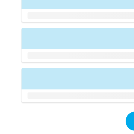
拡
資
きま
充
料
せん
の
ので
の
ご了
お
ご
承く
申
請
ださ
し
求
い。
込
は
み
こ
は
ち
こ
ら
ち
ら
無
料
掲
情
載
報
情
拡
報
充
の
の
修
お
正
申
は
し
こ
込