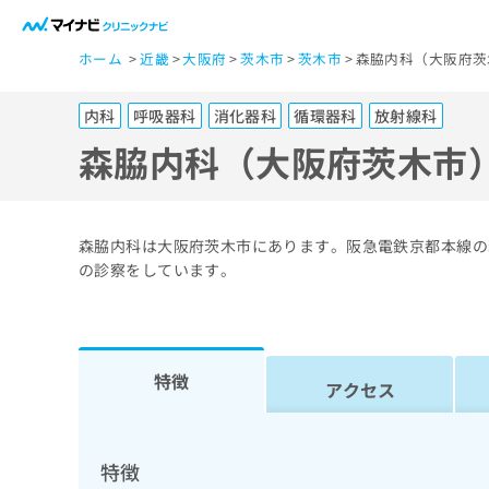
一
ホーム
近畿
大阪府
茨木市
茨木市
森脇内科（大阪府茨
般
ユ
内科
呼吸器科
消化器科
循環器科
放射線科
ー
ザ
森脇内科（大阪府茨木市
ー
の
方
森脇内科は大阪府茨木市にあります。阪急電鉄京都本線の
は
の診察をしています。
こ
ち
ら
特徴
アクセス
医
マ
療
イ
ナ
関
特徴
ビ