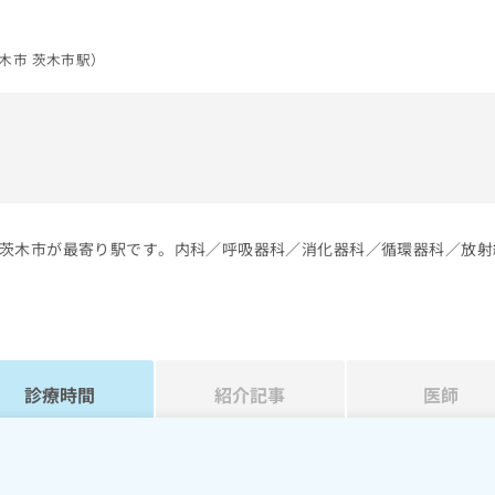
木市 茨木市駅）
）
茨木市が最寄り駅です。内科／呼吸器科／消化器科／循環器科／放射
診療時間
紹介記事
医師