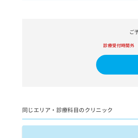
せ
こち
ち
らは
は
マイ
こ
ら
ナビ
ち
クリ
ら
ニッ
ご
クナ
広
ビサ
広
資
イト
告
診療受付時間外
告
への
料
出
出
お問
の
稿
合せ
稿
ご
の
フォ
の
請
お
ーム
お
求
問
とな
問
りま
は
い
い
す。
こ
合
合
クリ
ち
わ
ニッ
わ
ら
せ
クの
せ
は
予
同じエリア・診療科目のクリニック
は
約・
こ
こ
無
症状
ち
ち
のご
料
ら
相談
ら
情
など
報
はで