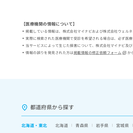
ち
み
ら
は
こ
ち
【医療機関の情報について】
そ
ら
掲載している情報は、株式会社マイナビおよび株式会社ウェルネ
の
実際に検索された医療機関で受診を希望される場合は、必ず医療
他
の
当サービスによって生じた損害について、株式会社マイナビ及び
お
情報の誤りを発見された方は
掲載情報の修正依頼フォーム
か
問
い
合
わ
せ
は
こ
ち
ら
都道府県から探す
北海道
・
東北
北海道
青森県
岩手県
宮城県