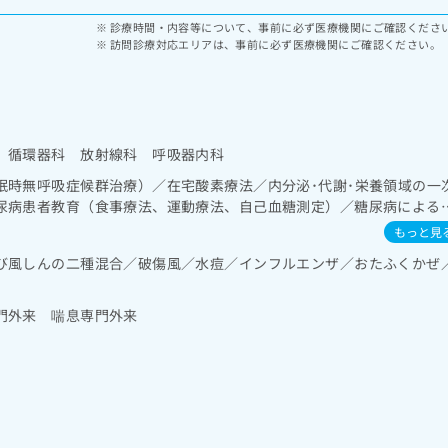
診療時間・内容等について、事前に必ず医療機関にご確認くださ
訪問診療対応エリアは、事前に必ず医療機関にご確認ください。
 循環器科 放射線科 呼吸器内科
眠時無呼吸症候群治療）／在宅酸素療法／内分泌･代謝･栄養領域の一
尿病患者教育（食事療法、運動療法、自己血糖測定）／糖尿病による
及び指導
もっと見
び風しんの二種混合／破傷風／水痘／インフルエンザ／おたふくかぜ
門外来 喘息専門外来