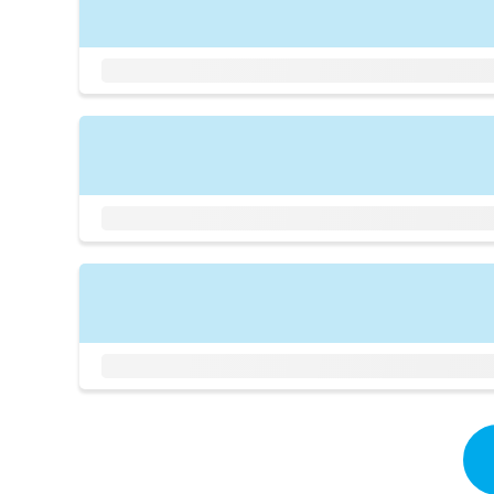
拡
資
きま
充
料
せん
の
ので
の
ご了
お
ご
承く
申
請
ださ
し
求
い。
込
は
み
こ
は
ち
こ
ら
ち
ら
無
料
掲
情
載
報
情
拡
報
充
の
の
修
お
正
申
は
し
こ
込