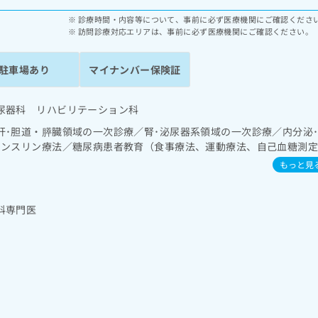
診療時間・内容等について、事前に必ず医療機関にご確認くださ
訪問診療対応エリアは、事前に必ず医療機関にご確認ください。
駐車場あり
マイナンバー保険証
尿器科 リハビリテーション科
肝･胆道・膵臓領域の一次診療／腎･泌尿器系領域の一次診療／内分泌
インスリン療法／糖尿病患者教育（食事療法、運動療法、自己血糖測
診療／筋・骨格系及び外傷領域の一次診療
もっと見
科専門医