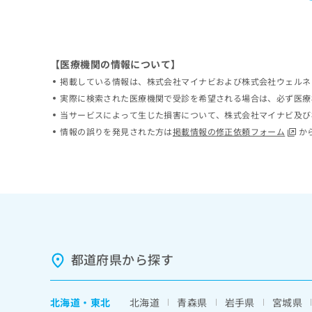
ち
み
ら
は
こ
ち
【医療機関の情報について】
そ
ら
の
掲載している情報は、株式会社マイナビおよび株式会社ウェルネ
他
実際に検索された医療機関で受診を希望される場合は、必ず医療
の
当サービスによって生じた損害について、株式会社マイナビ及び
お
情報の誤りを発見された方は
掲載情報の修正依頼フォーム
か
問
い
合
わ
せ
は
こ
ち
ら
都道府県から探す
北海道
・
東北
北海道
青森県
岩手県
宮城県