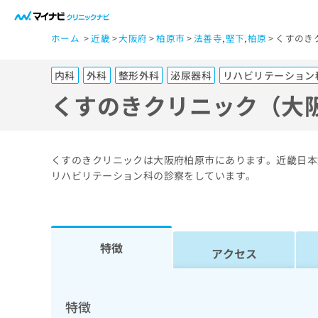
一
ホーム
近畿
大阪府
柏原市
法善寺
,
堅下
,
柏原
くすのき
般
ユ
内科
外科
整形外科
泌尿器科
リハビリテーション
ー
ザ
くすのきクリニック（大
ー
の
方
くすのきクリニックは大阪府柏原市にあります。近畿日本
は
リハビリテーション科の診察をしています。
こ
ち
ら
特徴
アクセス
医
マ
療
イ
ナ
関
特徴
ビ