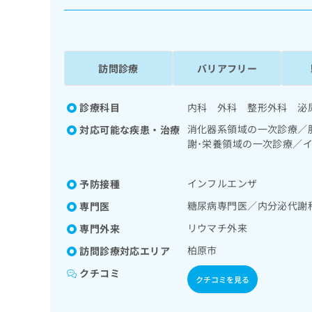
係
ク
者
リ
の
ニ
ッ
方
ク
訪問診療
バリアフリー
は
ナ
こ
ビ
ち
診療科目
内科 外科 整形外科 泌
に
関
ら
消化器系領域の一次診療／
対応可能な疾患・治療
す
謝･栄養領域の一次診療／
る
／血液・免疫系領域の一次
お
広
広
問
インフルエンザ
予防接種
告
告
い
出
代
合
糖尿病専門医／内分泌代謝
専門医
稿
わ
理
リウマチ外来
専門外来
の
せ
店
お
は
柏原市
訪問診療対応エリア
の
問
こ
クチコミ
い
方
ち
クチコミを見る
合
ら
は
わ
こ