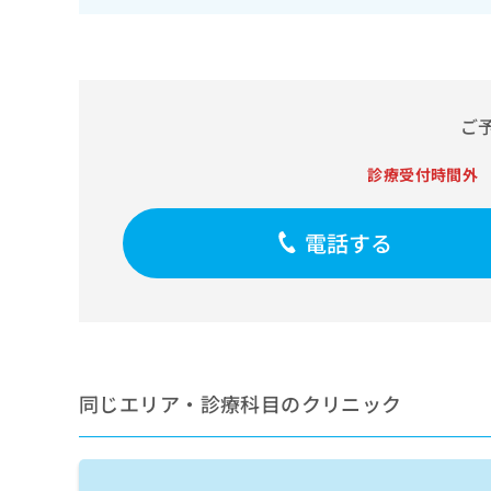
せ
こち
ち
らは
は
マイ
こ
ら
ナビ
ち
クリ
ら
ニッ
クナ
ご
広
ビサ
広
資
イト
告
告
への
診療受付時間外
料
出
出
お問
の
稿
合せ
稿
ご
の
フォ
の
電話する
請
お
ーム
お
求
問
とな
問
りま
は
い
い
す。
こ
合
合
クリ
ち
わ
ニッ
わ
ら
せ
クの
せ
は
予
は
約・
こ
同じエリア・診療科目のクリニック
こ
無
症状
ち
ち
のご
料
ら
相談
ら
情
など
報
はで