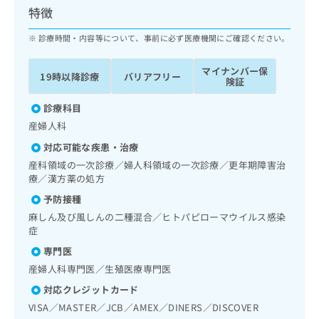
ッ
は
特徴
ク
こ
ナ
診療時間・内容等について、事前に必ず医療機関にご確認ください。
ち
ビ
ら
に
マイナンバー保
19時以降診療
バリアフリー
関
険証
広
す
広
告
る
診療科目
告
代
お
出
産婦人科
理
問
稿
対応可能な疾患・治療
店
い
の
合
の
産科領域の一次診療／婦人科領域の一次診療／更年期障害治
お
わ
療／漢方薬の処方
方
問
せ
い
は
予防接種
は
合
こ
麻しん及び風しんの二種混合／ヒトパピローマウイルス感染
こ
わ
ち
症
ち
せ
ら
ら
専門医
は
こ
産婦人科専門医／生殖医療専門医
こち
ち
広
らは
対応クレジットカード
広
ら
告
マイ
VISA／MASTER／JCB／AMEX／DINERS／DISCOVER
告
出
ナビ