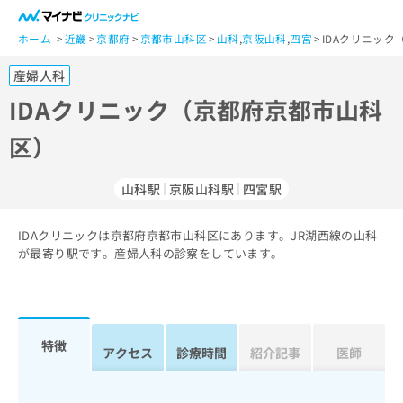
一
般
ホーム
近畿
京都府
京都市山科区
山科
,
京阪山科
,
四宮
IDAクリニック
ユ
産婦人科
ー
ザ
IDAクリニック（京都府京都市山科
ー
区）
の
方
は
山科駅
京阪山科駅
四宮駅
こ
ち
IDAクリニックは京都府京都市山科区にあります。JR湖西線の山科
ら
が最寄り駅です。産婦人科の診察をしています。
医
マ
療
イ
関
ナ
係
ビ
特徴
アクセス
診療時間
紹介記事
医師
者
ク
の
リ
方
ニ