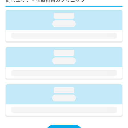
ご了
ら
み
承く
は
ださ
こ
無
い。
loading...
ち
料
loading...
ら
情
報
拡
掲
充
載
の
情
loading...
お
報
申
loading...
の
し
修
込
正
み
は
は
こ
こ
loading...
ち
ち
ら
loading...
ら
そ
の
他
の