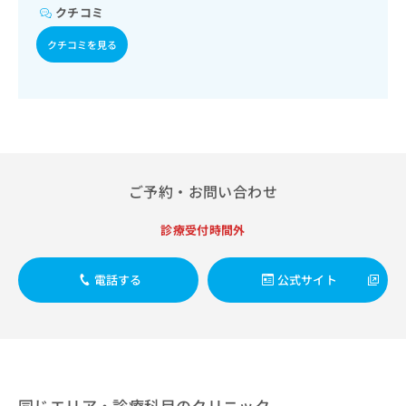
出
稿
クリ
資
クチコミ
稿
ニッ
の
料
クナ
の
お
クチコミを見る
の
ビサ
お
問
ご
イト
問
い
請
への
い
合
お問
求
合
合せ
わ
は
フォ
わ
せ
こ
ーム
せ
は
ち
とな
は
こ
ら
りま
こ
ち
ご予約・お問い合わせ
す。
ち
ら
クリ
無
ら
ニッ
診療受付時間外
料
クの
資
情
予
料
報
約・
電話する
公式サイト
の
症状
拡
のご
ご
充
相談
請
の
など
求
お
はで
は
申
きま
こ
せん
し
ので
ち
込
同じエリア・診療科目のクリニック