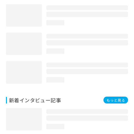
loading...
loading...
loading...
新着インタビュー記事
もっと見る
loading...