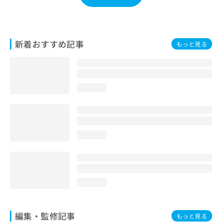
お
問
い
合
新着おすすめ記事
もっと見る
わ
せ
は
こ
ち
loading...
ら
loading...
loading...
編集・監修記事
もっと見る