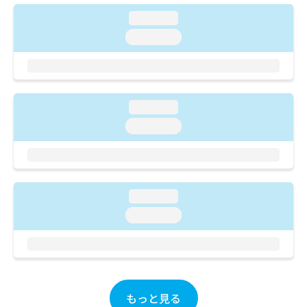
ご了
ら
み
承く
loading...
は
ださ
こ
無
い。
loading...
ち
料
ら
情
報
拡
掲
充
載
loading...
の
情
loading...
お
報
申
の
し
修
込
正
み
は
loading...
は
こ
こ
loading...
ち
ち
ら
ら
そ
の
他
もっと見る
の