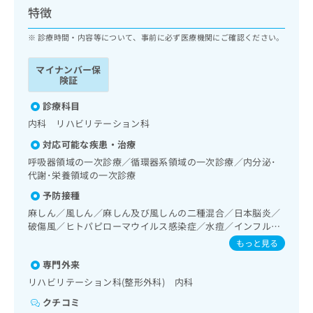
ッ
は
特徴
ク
こ
ナ
診療時間・内容等について、事前に必ず医療機関にご確認ください。
ち
ビ
ら
に
マイナンバー保
関
険証
広
す
広
告
る
診療科目
告
代
お
出
内科 リハビリテーション科
理
問
稿
対応可能な疾患・治療
店
い
の
合
の
呼吸器領域の一次診療／循環器系領域の一次診療／内分泌･
お
わ
代謝･栄養領域の一次診療
方
問
せ
い
は
予防接種
は
合
こ
麻しん／風しん／麻しん及び風しんの二種混合／日本脳炎／
こ
わ
ち
破傷風／ヒトパピローマウイルス感染症／水痘／インフルエ
ち
せ
ら
ンザ／成人の肺炎球菌感染症／おたふくかぜ／B型肝炎
もっと見る
ら
は
こ
専門外来
こち
ち
広
リハビリテーション科(整形外科) 内科
らは
広
ら
告
マイ
クチコミ
告
出
ナビ