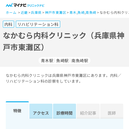
一
般
ホーム
近畿
兵庫県
神戸市東灘区
青木
,
魚崎
,
南魚崎
なかむら内科クリ
ユ
内科
リハビリテーション科
ー
ザ
なかむら内科クリニック（兵庫県神
ー
戸市東灘区）
の
方
は
青木駅
魚崎駅
南魚崎駅
こ
ち
なかむら内科クリニックは兵庫県神戸市東灘区にあります。内科／
ら
リハビリテーション科の診察をしています。
医
マ
療
イ
関
ナ
係
ビ
特徴
アクセス
診療時間
紹介記事
医師
者
ク
の
リ
方
ニ