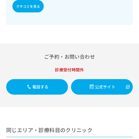
出
稿
クリ
資
クチコミを見る
稿
ニッ
の
料
クナ
の
お
の
ビサ
お
問
ご
イト
問
い
請
への
い
合
お問
求
合
合せ
わ
は
フォ
わ
せ
こ
ーム
せ
は
ち
とな
ご予約・お問い合わせ
は
こ
ら
りま
こ
ち
す。
診療受付時間外
ち
ら
クリ
無
ら
ニッ
料
クの
資
情
電話する
公式サイト
予
料
報
約・
の
症状
拡
のご
ご
充
相談
請
の
など
求
お
はで
は
申
きま
こ
同じエリア・診療科目のクリニック
せん
し
ので
ち
込