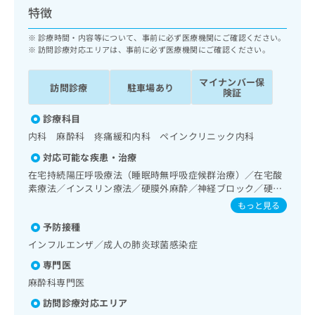
ッ
は
特徴
ク
こ
ナ
診療時間・内容等について、事前に必ず医療機関にご確認ください。
ち
ビ
訪問診療対応エリアは、事前に必ず医療機関にご確認ください。
ら
に
関
マイナンバー保
広
訪問診療
駐車場あり
す
険証
広
告
る
告
代
診療科目
お
出
理
問
稿
内科 麻酔科 疼痛緩和内科 ペインクリニック内科
店
い
の
対応可能な疾患・治療
合
の
お
在宅持続陽圧呼吸療法（睡眠時無呼吸症候群治療）／在宅酸
わ
方
問
素療法／インスリン療法／硬膜外麻酔／神経ブロック／硬膜
せ
い
は
外ブロックにおける麻酔剤の持続注入／医療用麻薬によるが
は
もっと見る
合
こ
ん疼痛治療／がんに伴う精神症状のケア／漢方薬の処方／在
こ
わ
ち
予防接種
宅における看取り
ち
せ
ら
インフルエンザ／成人の肺炎球菌感染症
ら
は
こ
専門医
こち
ち
広
麻酔科専門医
らは
広
ら
告
マイ
訪問診療対応エリア
告
出
ナビ