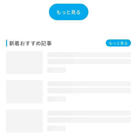
お
問
もっと見る
い
合
わ
せ
は
新着おすすめ記事
もっと見る
こ
ち
ら
loading...
loading...
loading...