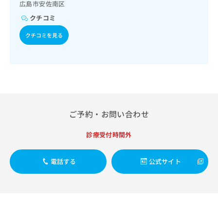
出
広島市安佐南区
稿
クリ
資
稿
ニッ
の
料
クチコミ
クナ
の
お
の
ビサ
お
問
ご
クチコミを見る
イト
問
い
請
への
い
合
お問
求
合
合せ
わ
は
フォ
わ
せ
こ
ーム
せ
は
ち
とな
は
こ
ら
りま
こ
ち
す。
ち
ら
クリ
ご予約・お問い合わせ
無
ら
ニッ
料
クの
資
診療受付時間外
情
予
料
報
約・
の
症状
拡
のご
電話する
公式サイト
ご
充
相談
請
の
など
求
お
はで
は
申
きま
こ
せん
し
ので
ち
込