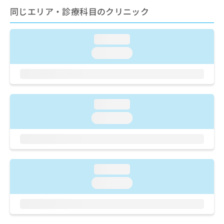
ご了
ら
み
同じエリア・診療科目のクリニック
承く
は
ださ
こ
無
い。
ち
料
loading...
ら
情
loading...
報
拡
掲
充
載
の
情
お
報
loading...
申
の
し
修
loading...
込
正
み
は
は
こ
こ
ち
ち
ら
loading...
ら
loading...
そ
の
他
の