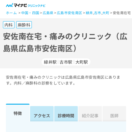
一
般
ホーム
中国・四国
広島県
広島市安佐南区
緑井
,
古市
,
大町
安佐南在宅
ユ
内科
麻酔科
ー
ザ
安佐南在宅・痛みのクリニック（広
ー
島県広島市安佐南区）
の
方
は
緑井駅
古市駅
大町駅
こ
ち
安佐南在宅・痛みのクリニックは広島県広島市安佐南区にありま
ら
す。内科／麻酔科の診察をしています。
医
マ
療
イ
関
ナ
係
ビ
特徴
アクセス
診療時間
紹介記事
医師
者
ク
の
リ
方
ニ