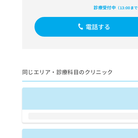
せ
こち
ち
らは
診療受付中
は
（13:00ま
マイ
こ
ら
ナビ
ち
クリ
電話する
ら
ニッ
クナ
広
ビサ
広
資
イト
告
告
への
料
出
出
お問
の
稿
合せ
稿
ご
の
フォ
の
請
お
ーム
同じエリア・診療科目のクリニック
お
求
問
とな
問
りま
は
い
い
す。
こ
合
合
クリ
ち
わ
ニッ
わ
ら
せ
クの
せ
は
予
は
約・
こ
こ
無
症状
ち
ち
のご
料
ら
相談
ら
情
など
報
はで