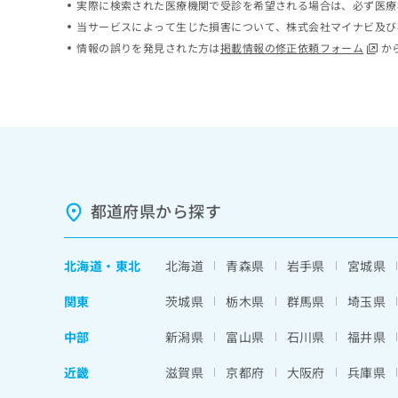
実際に検索された医療機関で受診を希望される場合は、必ず医療
ち
み
当サービスによって生じた損害について、株式会社マイナビ及び
ら
は
情報の誤りを発見された方は
掲載情報の修正依頼フォーム
か
こ
ち
そ
ら
の
他
の
お
問
い
合
都道府県から探す
わ
せ
は
北海道
・
東北
北海道
青森県
岩手県
宮城県
こ
ち
関東
茨城県
栃木県
群馬県
埼玉県
ら
中部
新潟県
富山県
石川県
福井県
近畿
滋賀県
京都府
大阪府
兵庫県