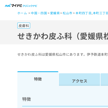
一
ホーム
中国・四国
愛媛県
松山市
本町四丁目
,
本町三丁
般
ユ
皮膚科
ー
ザ
せきかわ皮ふ科（愛媛県
ー
の
方
せきかわ皮ふ科は愛媛県松山市にあります。伊予鉄道本町
は
こ
ち
ら
特徴
アクセス
医
マ
療
イ
特徴
ナ
関
ビ