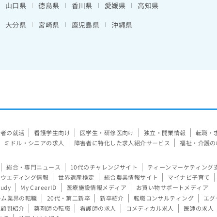
山口県
徳島県
香川県
愛媛県
高知県
大分県
宮崎県
鹿児島県
沖縄県
験者の就活
看護学生向け
医学生・研修医向け
独立・開業情報
転職・
ミドル・シニアの求人
障害者に特化した求人紹介サービス
福祉・介護の
総合・専門ニュース
10代のチャレンジサイト
ティーンマーケティング
ウエディング情報
世界遺産検定
総合農業情報サイト
マイナビ子育て
tudy
My CareerID
医療施設情報メディア
お買い物サポートメディア
ーム業界の転職
20代・第二新卒
新卒紹介
転職コンサルティング
エグ
顧問紹介
薬剤師の転職
看護師の求人
コメディカル求人
医師の求人