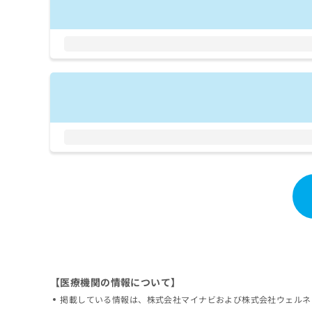
拡
資
きま
充
料
せん
の
ので
の
ご了
お
ご
承く
申
請
ださ
し
求
い。
込
は
み
こ
は
ち
こ
ら
ち
ら
無
料
掲
情
載
報
情
拡
報
充
の
の
修
お
正
【医療機関の情報について】
申
は
し
掲載している情報は、株式会社マイナビおよび株式会社ウェルネ
こ
込