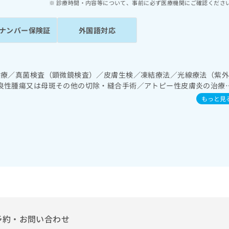
診療時間・内容等について、事前に必ず医療機関にご確認くださ
ナンバー保険証
外国語対応
診療／真菌検査（顕微鏡検査）／皮膚生検／凍結療法／光線療法（紫
良性腫瘍又は母斑その他の切除・縫合手術／アトピー性皮膚炎の治療
もっと見
予約・お問い合わせ