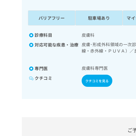
係
ク
者
リ
の
ニ
バリアフリー
駐車場あり
マイ
ッ
方
ク
は
ナ
診療科目
皮膚科
こ
ビ
皮膚･形成外科領域の一次
対応可能な疾患・治療
ち
に
線・赤外線・ＰＵＶＡ）／
関
ら
漢方薬の処方
す
る
皮膚科専門医
専門医
お
広
広
問
クチコミ
クチコミを見る
告
告
い
出
代
合
稿
わ
理
の
せ
店
お
は
の
問
こ
い
方
ち
合
ら
は
ご
わ
こ