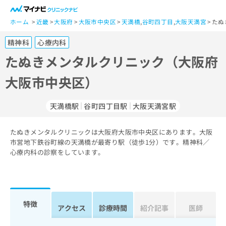
一
般
ホーム
近畿
大阪府
大阪市中央区
天満橋
,
谷町四丁目
,
大阪天満宮
たぬ
ユ
精神科
心療内科
ー
ザ
たぬきメンタルクリニック（大阪府
ー
大阪市中央区）
の
方
は
天満橋駅
谷町四丁目駅
大阪天満宮駅
こ
ち
たぬきメンタルクリニックは大阪府大阪市中央区にあります。大阪
ら
市営地下鉄谷町線の天満橋が最寄り駅（徒歩1分）です。精神科／
心療内科の診察をしています。
医
マ
療
イ
関
ナ
係
ビ
者
ク
特徴
アクセス
診療時間
紹介記事
医師
の
リ
方
ニ