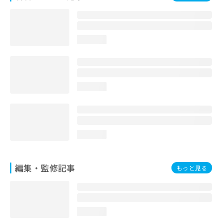
お
問
い
合
loading...
わ
せ
は
こ
ち
loading...
ら
loading...
編集・監修記事
もっと見る
loading...