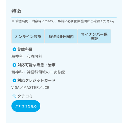
ッ
は
ク
こ
特徴
ナ
ち
ビ
診療時間・内容等について、事前に必ず医療機関にご確認ください。
ら
に
関
マイナンバー保
広
オンライン診療
駅徒歩5分圏内
す
広
険証
告
る
告
代
お
診療科目
出
理
問
稿
精神科 心療内科
店
い
の
対応可能な疾患・治療
合
の
お
わ
精神科・神経科領域の一次診療
方
問
せ
い
は
対応クレジットカード
は
合
こ
VISA／MASTER／JCB
こ
わ
ち
ち
せ
クチコミ
ら
ら
は
クチコミを見る
こ
こち
ち
広
らは
広
ら
告
マイ
告
出
ナビ