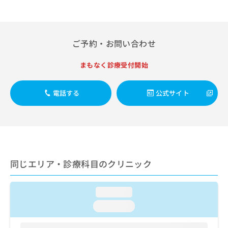
出
稿
クリ
資
稿
ニッ
の
料
クナ
の
お
の
ビサ
お
問
ご
イト
ご予約・お問い合わせ
問
い
請
への
い
合
お問
求
合
合せ
まもなく診療受付開始
わ
は
フォ
わ
せ
こ
ーム
せ
は
ち
とな
電話する
公式サイト
は
こ
ら
りま
こ
ち
す。
ち
ら
クリ
無
ら
ニッ
料
クの
資
情
予
料
報
約・
の
症状
拡
同じエリア・診療科目のクリニック
のご
ご
充
相談
請
の
など
求
loading...
お
はで
は
申
きま
loading...
こ
せん
し
ので
ち
込