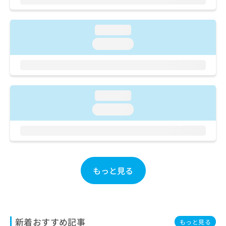
ご了
ら
み
承く
は
ださ
こ
無
い。
loading...
ち
料
loading...
ら
情
報
拡
掲
充
載
の
情
loading...
お
報
申
の
loading...
し
修
込
正
み
は
は
こ
こ
ち
ち
もっと見る
ら
ら
そ
の
他
新着おすすめ記事
もっと見る
の