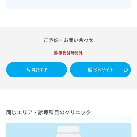
出
稿
クリ
資
稿
ニッ
の
料
クナ
の
お
の
ビサ
お
問
ご
イト
問
い
請
への
い
合
お問
求
合
合せ
ご予約・お問い合わせ
わ
は
フォ
わ
せ
こ
ーム
せ
は
ち
診療受付時間外
とな
は
こ
ら
りま
こ
ち
す。
ち
電話する
公式サイト
ら
クリ
無
ら
ニッ
料
クの
資
情
予
料
報
約・
の
症状
拡
のご
ご
充
相談
請
の
同じエリア・診療科目のクリニック
など
求
お
はで
は
申
きま
こ
せん
し
loading...
ので
ち
込