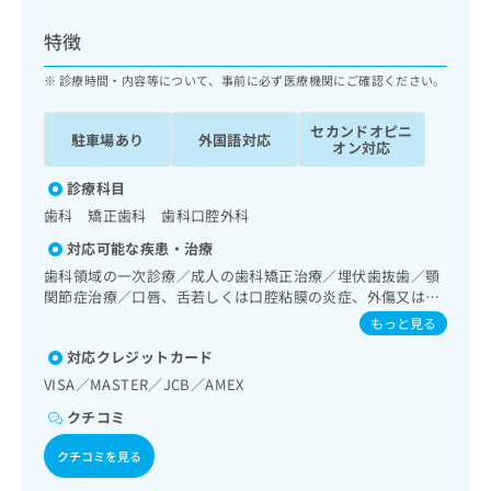
ッ
は
ク
こ
特徴
ナ
ち
ビ
診療時間・内容等について、事前に必ず医療機関にご確認ください。
ら
に
関
セカンドオピニ
広
駐車場あり
外国語対応
す
広
オン対応
告
る
告
代
お
診療科目
出
理
問
稿
歯科 矯正歯科 歯科口腔外科
店
い
の
対応可能な疾患・治療
合
の
お
わ
歯科領域の一次診療／成人の歯科矯正治療／埋伏歯抜歯／顎
方
問
せ
関節症治療／口唇、舌若しくは口腔粘膜の炎症、外傷又は腫
い
は
瘍の治療
は
合
もっと見る
こ
こ
わ
ち
対応クレジットカード
ち
せ
ら
ら
VISA／MASTER／JCB／AMEX
は
こ
クチコミ
こち
ち
広
らは
広
ら
告
クチコミを見る
マイ
告
出
ナビ