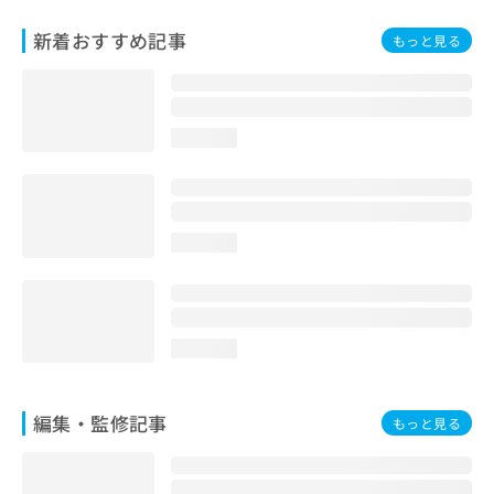
お
問
新着おすすめ記事
もっと見る
い
合
わ
せ
loading...
は
こ
ち
ら
loading...
loading...
編集・監修記事
もっと見る