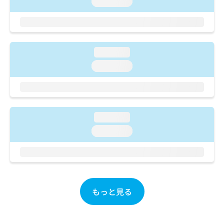
loading...
ご了
ら
み
承く
は
ださ
こ
無
い。
ち
料
ら
情
loading...
報
loading...
拡
掲
充
載
の
情
お
報
申
の
し
loading...
修
込
正
loading...
み
は
は
こ
こ
ち
ち
ら
ら
もっと見る
そ
の
他
の