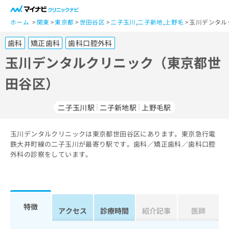
一
般
ホーム
関東
東京都
世田谷区
二子玉川
,
二子新地
,
上野毛
玉川デンタル
ユ
歯科
矯正歯科
歯科口腔外科
ー
ザ
玉川デンタルクリニック（東京都世
ー
田谷区）
の
方
は
二子玉川駅
二子新地駅
上野毛駅
こ
ち
玉川デンタルクリニックは東京都世田谷区にあります。東京急行電
ら
鉄大井町線の二子玉川が最寄り駅です。歯科／矯正歯科／歯科口腔
外科の診察をしています。
医
マ
療
イ
関
ナ
係
ビ
者
ク
特徴
アクセス
診療時間
紹介記事
医師
の
リ
方
ニ