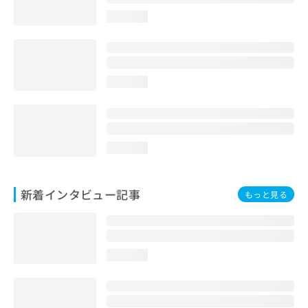
loading...
loading...
loading...
新着インタビュー記事
もっと見る
loading...