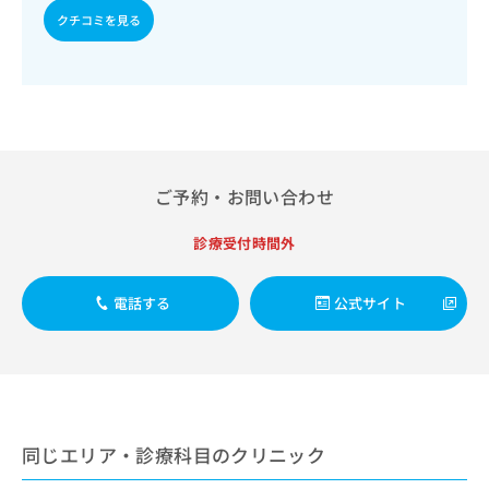
出
稿
クリ
資
クチコミを見る
稿
ニッ
の
料
クナ
の
お
の
ビサ
お
問
ご
イト
問
い
請
への
い
合
お問
求
合
合せ
わ
は
フォ
わ
せ
こ
ーム
せ
は
ち
ご予約・お問い合わせ
とな
は
こ
ら
りま
こ
ち
す。
診療受付時間外
ち
ら
クリ
無
ら
ニッ
料
クの
資
情
電話する
公式サイト
予
料
報
約・
の
症状
拡
のご
ご
充
相談
請
の
など
求
お
はで
は
申
きま
同じエリア・診療科目のクリニック
こ
せん
し
ので
ち
込