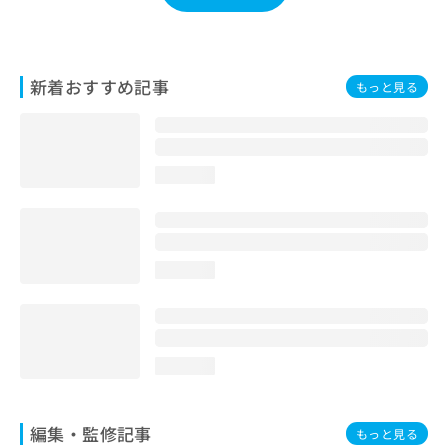
お
問
い
合
新着おすすめ記事
もっと見る
わ
せ
は
こ
ち
loading...
ら
loading...
loading...
編集・監修記事
もっと見る