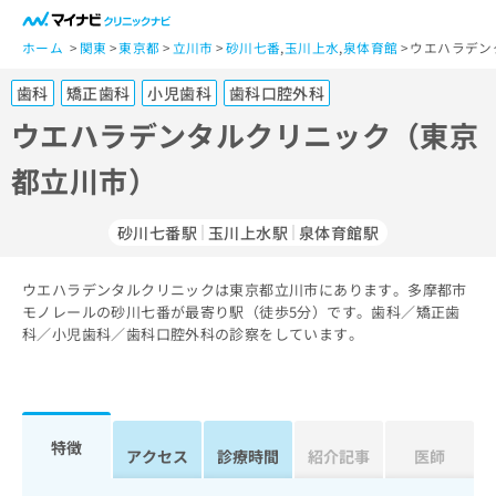
一
般
ホーム
関東
東京都
立川市
砂川七番
,
玉川上水
,
泉体育館
ウエハラデン
ユ
歯科
矯正歯科
小児歯科
歯科口腔外科
ー
ザ
ウエハラデンタルクリニック（東京
ー
都立川市）
の
方
は
砂川七番駅
玉川上水駅
泉体育館駅
こ
ち
ウエハラデンタルクリニックは東京都立川市にあります。多摩都市
ら
モノレールの砂川七番が最寄り駅（徒歩5分）です。歯科／矯正歯
科／小児歯科／歯科口腔外科の診察をしています。
医
マ
療
イ
関
ナ
係
ビ
者
ク
特徴
アクセス
診療時間
紹介記事
医師
の
リ
方
ニ