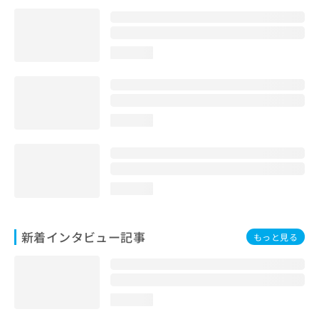
loading...
loading...
loading...
新着インタビュー記事
もっと見る
loading...