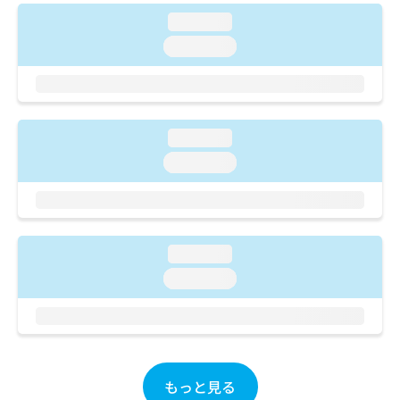
ご了
ら
み
承く
loading...
は
ださ
こ
loading...
無
い。
ち
料
ら
情
報
拡
掲
充
loading...
載
の
情
loading...
お
報
申
の
し
修
込
正
み
は
loading...
は
こ
loading...
こ
ち
ち
ら
ら
そ
の
他
もっと見る
の