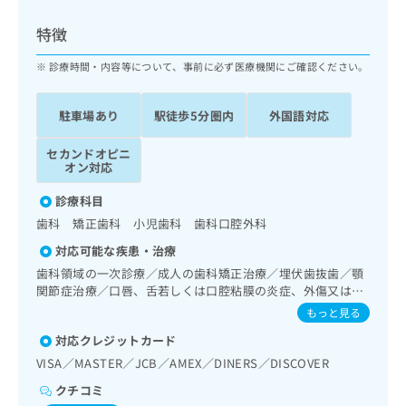
ッ
は
ク
こ
特徴
ナ
ち
ビ
診療時間・内容等について、事前に必ず医療機関にご確認ください。
ら
に
関
広
駐車場あり
駅徒歩5分圏内
外国語対応
す
広
告
る
告
代
セカンドオピニ
お
出
オン対応
理
問
稿
店
い
の
診療科目
合
の
お
歯科 矯正歯科 小児歯科 歯科口腔外科
わ
方
問
せ
い
は
対応可能な疾患・治療
は
合
こ
歯科領域の一次診療／成人の歯科矯正治療／埋伏歯抜歯／顎
こ
わ
ち
関節症治療／口唇、舌若しくは口腔粘膜の炎症、外傷又は腫
ち
せ
瘍の治療
ら
もっと見る
ら
は
こ
対応クレジットカード
こち
ち
広
VISA／MASTER／JCB／AMEX／DINERS／DISCOVER
らは
広
ら
告
マイ
クチコミ
告
出
ナビ