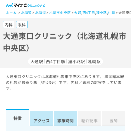
一
般
ホーム
北海道
北海道
札幌市中央区
大通
,
西4丁目
,
狸小路
,
札幌
大通東
ユ
内科
眼科
ー
ザ
大通東口クリニック（北海道札幌市
ー
中央区）
の
方
は
大通駅
西4丁目駅
狸小路駅
札幌駅
こ
ち
大通東口クリニックは北海道札幌市中央区にあります。JR函館本線
ら
の札幌が最寄り駅（徒歩3分）です。内科／眼科の診察をしていま
す。
医
マ
療
イ
関
ナ
係
ビ
者
ク
特徴
アクセス
診療時間
紹介記事
医師
の
リ
方
ニ