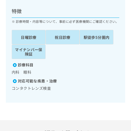
ッ
は
ク
こ
特徴
ナ
ち
ビ
診療時間・内容等について、事前に必ず医療機関にご確認ください。
ら
に
関
広
日曜診療
祝日診療
駅徒歩5分圏内
す
広
告
る
告
代
マイナンバー保
お
出
険証
理
問
稿
店
い
の
診療科目
合
の
お
内科 眼科
わ
方
問
せ
い
は
対応可能な疾患・治療
は
合
こ
コンタクトレンズ検査
こ
わ
ち
ち
せ
ら
ら
は
こ
こち
ち
広
らは
広
ら
告
マイ
告
出
ナビ