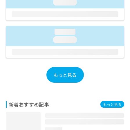
ご了
ら
loading...
み
承く
は
ださ
こ
無
い。
ち
料
ら
情
loading...
報
拡
掲
loading...
充
載
の
情
お
報
申
の
し
修
込
もっと見る
正
み
は
は
こ
こ
ち
ち
ら
ら
新着おすすめ記事
もっと見る
そ
の
他
の