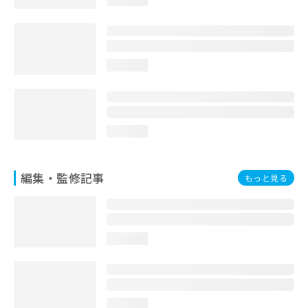
loading...
お
問
い
合
わ
loading...
せ
は
こ
ち
loading...
ら
編集・監修記事
もっと見る
loading...
loading...