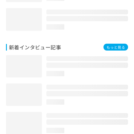
loading...
新着インタビュー記事
もっと見る
loading...
loading...
loading...