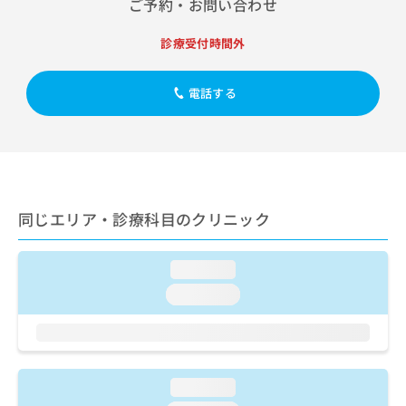
ご予約・お問い合わせ
出
稿
クリ
資
稿
ニッ
の
料
クナ
の
診療受付時間外
お
の
ビサ
お
問
ご
イト
問
い
請
への
電話する
い
合
お問
求
合
合せ
わ
は
フォ
わ
せ
こ
ーム
せ
は
ち
とな
は
こ
ら
りま
こ
ち
す。
ち
ら
クリ
無
同じエリア・診療科目のクリニック
ら
ニッ
料
クの
資
情
予
料
loading...
報
約・
の
症状
拡
loading...
のご
ご
充
相談
請
の
など
求
お
はで
は
申
きま
こ
せん
し
loading...
ので
ち
込