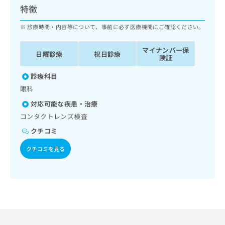
ッ
は
特徴
ク
こ
ナ
診療時間・内容等について、事前に必ず医療機関にご確認ください。
ち
ビ
ら
に
マイナンバー保
日曜診療
祝日診療
関
険証
広
す
広
告
る
診療科目
告
代
お
出
眼科
理
問
稿
対応可能な疾患・治療
店
い
の
合
の
コンタクトレンズ検査
お
わ
方
問
クチコミ
せ
い
は
は
合
クチコミを見る
こ
こ
わ
ち
ち
せ
ら
ら
は
こ
こち
ち
広
らは
広
ら
告
マイ
告
出
ナビ