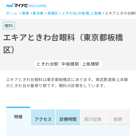
一
般
ホーム
関東
東京都
板橋区
ときわ台
,
中板橋
,
上板橋
エキアときわ台眼
ユ
眼科
ー
ザ
エキアときわ台眼科（東京都板橋
ー
区）
の
方
は
ときわ台駅
中板橋駅
上板橋駅
こ
ち
エキアときわ台眼科は東京都板橋区にあります。東武鉄道東上本線
ら
のときわ台が最寄り駅です。眼科の診察をしています。
医
マ
療
イ
関
ナ
係
ビ
特徴
アクセス
診療時間
紹介記事
医師
者
ク
の
リ
方
ニ