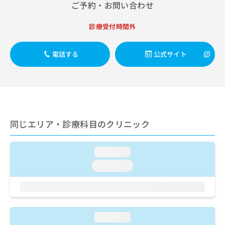
出
ご予約・お問い合わせ
稿
クリ
資
稿
ニッ
の
料
クナ
の
お
の
診療受付時間外
ビサ
お
問
ご
イト
問
い
請
への
い
電話する
公式サイト
合
お問
求
合
合せ
わ
は
フォ
わ
せ
こ
ーム
せ
は
ち
とな
は
こ
ら
りま
こ
ち
す。
ち
ら
クリ
無
同じエリア・診療科目のクリニック
ら
ニッ
料
クの
資
情
予
料
報
約・
loading...
の
症状
拡
loading...
のご
ご
充
相談
請
の
など
求
お
はで
は
申
きま
こ
せん
し
loading...
ので
ち
込