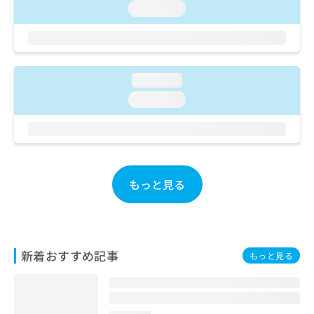
ご了
ら
み
loading...
承く
は
ださ
こ
無
い。
ち
料
ら
情
報
loading...
拡
掲
loading...
充
載
の
情
お
報
申
の
し
修
込
正
もっと見る
み
は
は
こ
こ
ち
ち
ら
ら
新着おすすめ記事
もっと見る
そ
の
他
の