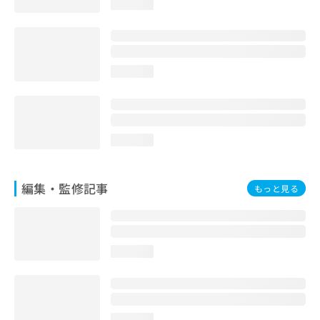
loading...
お
問
い
合
わ
loading...
せ
は
こ
ち
ら
loading...
編集・監修記事
もっと見る
loading...
loading...