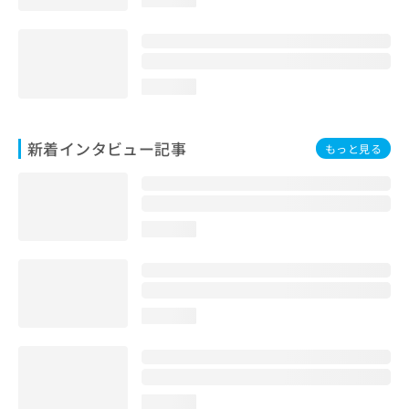
loading...
新着インタビュー記事
もっと見る
loading...
loading...
loading...