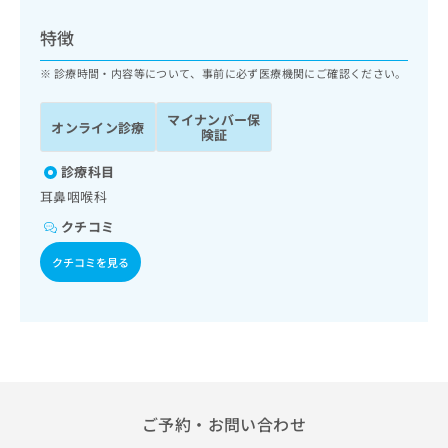
ッ
は
ク
こ
特徴
ナ
ち
ビ
診療時間・内容等について、事前に必ず医療機関にご確認ください。
ら
に
関
マイナンバー保
広
オンライン診療
す
広
険証
告
る
告
代
お
診療科目
出
理
問
稿
耳鼻咽喉科
店
い
の
クチコミ
合
の
お
わ
方
問
クチコミを見る
せ
い
は
は
合
こ
こ
わ
ち
ち
せ
ら
ら
は
こ
こち
ち
広
らは
広
ら
告
ご予約・お問い合わせ
マイ
告
出
ナビ