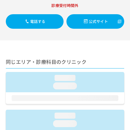
出
稿
クリ
資
診療受付時間外
稿
ニッ
の
料
クナ
の
お
の
ビサ
お
問
ご
電話する
公式サイト
イト
問
い
請
への
い
合
お問
求
合
合せ
わ
は
フォ
わ
せ
こ
ーム
せ
は
ち
とな
は
こ
ら
りま
こ
ち
同じエリア・診療科目のクリニック
す。
ち
ら
クリ
無
ら
ニッ
料
クの
loading...
資
情
予
料
loading...
報
約・
の
症状
拡
のご
ご
充
相談
請
の
など
求
お
はで
は
申
loading...
きま
こ
せん
し
loading...
ので
ち
込