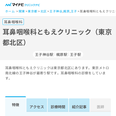
一
般
ホーム
関東
東京都
北区
王子神谷
,
梶原
,
王子
耳鼻咽喉科ともえクリニ
ユ
耳鼻咽喉科
ー
ザ
耳鼻咽喉科ともえクリニック（東京
ー
都北区）
の
方
は
王子神谷駅
梶原駅
王子駅
こ
ち
耳鼻咽喉科ともえクリニックは東京都北区にあります。東京メトロ
ら
南北線の王子神谷が最寄り駅です。耳鼻咽喉科の診察をしていま
す。
医
マ
療
イ
関
ナ
係
ビ
者
ク
特徴
アクセス
診療時間
紹介記事
医師
の
リ
方
ニ