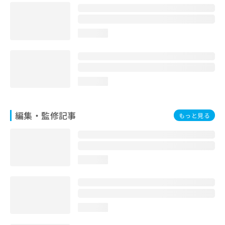
お
問
い
loading...
合
わ
せ
は
こ
loading...
ち
ら
編集・監修記事
もっと見る
loading...
loading...