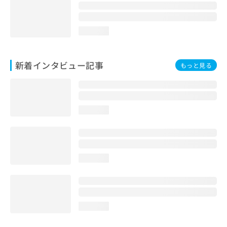
loading...
新着インタビュー記事
もっと見る
loading...
loading...
loading...