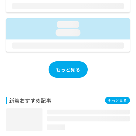
ご了
ら
み
承く
は
ださ
こ
無
い。
ち
料
loading...
ら
情
loading...
報
拡
掲
充
載
の
情
お
報
申
の
もっと見る
し
修
込
正
み
は
は
こ
こ
ち
新着おすすめ記事
もっと見る
ち
ら
ら
そ
の
loading...
他
の