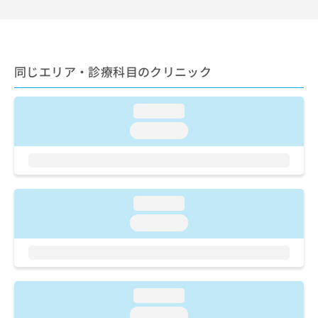
ご了
ら
み
承く
は
ださ
こ
無
い。
ち
料
ら
情
同じエリア・診療科目のクリニック
報
拡
掲
充
載
loading...
の
情
loading...
お
報
申
の
し
修
込
正
み
は
loading...
は
こ
こ
loading...
ち
ち
ら
ら
そ
の
loading...
他
の
loading...