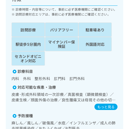
ッ
は
ク
診療時間・内容等について、事前に必ず医療機関にご確認ください。
こ
ナ
訪問診療対応エリアは、事前に必ず医療機関にご確認ください。
ち
ビ
ら
に
訪問診療
バリアフリー
駐車場あり
関
広
す
広
告
マイナンバー保
る
駅徒歩5分圏内
外国語対応
告
険証
代
お
出
理
問
稿
セカンドオピニ
店
い
オン対応
の
合
の
お
診療科目
わ
方
問
せ
内科 外科 整形外科 肛門科 肛門外科
い
は
は
合
こ
対応可能な疾患・治療
こ
わ
ち
皮膚･形成外科領域の一次診療／真菌検査（顕微鏡検査）／
ち
せ
ら
皮膚生検／顔面外傷の治療／良性腫瘍又は母斑その他の切
ら
は
除・縫合手術／アトピー性皮膚炎の治療／抗血栓療法／精神
もっと見る
こ
科・神経科領域の一次診療／睡眠障害／認知症／肺悪性腫瘍
こち
ち
広
予防接種
化学療法／在宅酸素療法／消化器系領域の一次診療／胃悪性
らは
広
ら
告
マイ
腫瘍化学療法／大腸悪性腫瘍化学療法／肝･胆道・膵臓領域
麻しん／風しん／破傷風／水痘／インフルエンザ／成人の肺
告
出
ナビ
の一次診療／肝悪性腫瘍化学療法／胆道悪性腫瘍化学療法／
炎球菌感染症／おたふくかぜ／B型肝炎