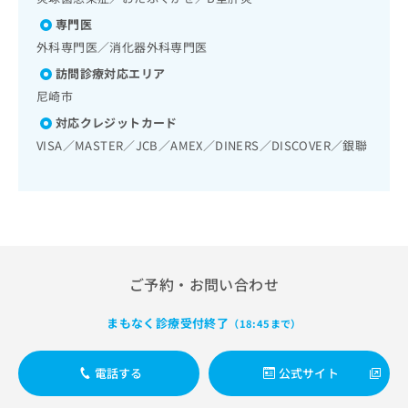
出
稿
クリ
資
膵悪性腫瘍化学療法／循環器系領域の一次診療／腎･泌尿器
稿
ニッ
専門医
の
料
系領域の一次診療／尿失禁の治療／乳腺領域の一次診療／乳
クナ
の
お
腺悪性腫瘍化学療法／内分泌･代謝･栄養領域の一次診療／内
の
外科専門医／消化器外科専門医
ビサ
お
問
分泌機能検査／インスリン療法／糖尿病患者教育（食事療
ご
イト
訪問診療対応エリア
問
い
法、運動療法、自己血糖測定）／糖尿病による合併症に対す
請
への
い
尼崎市
る継続的な管理及び指導／血液・免疫系領域の一次診療／リ
合
お問
求
合
ンパ節生検／麻酔科標榜医による麻酔（麻酔管理）／脊椎麻
合せ
わ
は
対応クレジットカード
フォ
わ
酔／医療用麻薬によるがん疼痛治療／がんに伴う精神症状の
せ
こ
VISA／MASTER／JCB／AMEX／DINERS／DISCOVER／銀聯
ーム
ケア／画像診断管理（専ら画像診断を担当する医師による読
せ
は
ち
とな
影）／病理診断（専ら病理診断を担当する医師による診断）
は
こ
ら
りま
／外来における化学療法
こ
ち
す。
ち
ら
クリ
無
ら
ニッ
料
クの
資
情
予
料
報
約・
ご予約・お問い合わせ
の
症状
拡
のご
ご
充
相談
請
まもなく診療受付終了
（18:45まで）
の
など
求
お
はで
は
申
きま
電話する
公式サイト
こ
せん
し
ので
ち
込