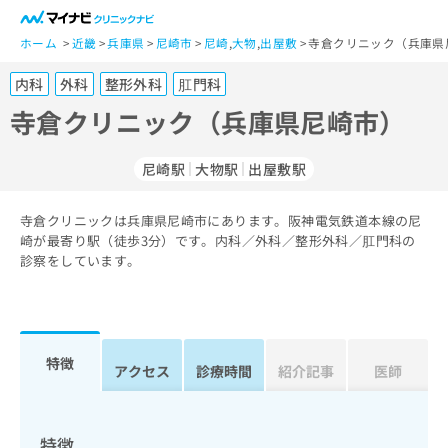
一
般
ホーム
近畿
兵庫県
尼崎市
尼崎
,
大物
,
出屋敷
寺倉クリニック（兵庫県
ユ
内科
外科
整形外科
肛門科
ー
ザ
寺倉クリニック（兵庫県尼崎市）
ー
の
尼崎駅
大物駅
出屋敷駅
方
は
こ
寺倉クリニックは兵庫県尼崎市にあります。阪神電気鉄道本線の尼
崎が最寄り駅（徒歩3分）です。内科／外科／整形外科／肛門科の
ち
診察をしています。
ら
医
マ
療
イ
関
ナ
特徴
アクセス
診療時間
紹介記事
医師
係
ビ
者
ク
の
リ
方
ニ
特徴