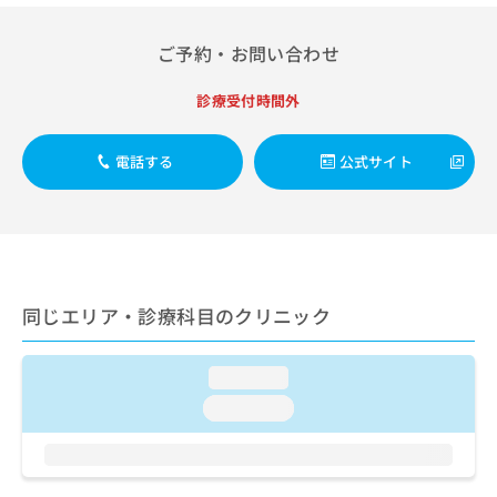
ご了
ら
み
承く
は
ださ
ご予約・お問い合わせ
こ
無
い。
ち
料
ら
診療受付時間外
情
報
拡
掲
電話する
公式サイト
充
載
の
情
お
報
申
の
し
修
込
正
み
は
同じエリア・診療科目のクリニック
は
こ
こ
ち
ち
ら
loading...
ら
loading...
そ
の
他
の