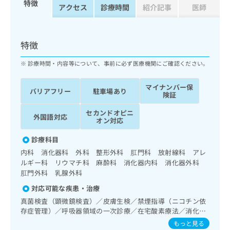
特徴
ッ
は
アクセス
診療時間
紹介記事
医師
ク
こ
ナ
ち
ビ
ら
特徴
に
関
広
診療時間・内容等について、事前に必ず医療機関にご確認ください。
す
広
告
る
告
代
マイナンバー保
お
出
バリアフリー
駐車場あり
険証
理
問
稿
店
い
の
セカンドオピニ
外国語対応
合
の
お
オン対応
わ
方
問
せ
診療科目
い
は
は
合
内科 消化器科 外科 整形外科 肛門科 放射線科 アレ
こ
こ
わ
ルギー科 リウマチ科 麻酔科 消化器内科 消化器外科
ち
ち
せ
肛門外科 乳腺外科
ら
ら
は
対応可能な疾患・治療
こ
こち
真菌検査（顕微鏡検査）／皮膚生検／禁煙指導（ニコチン依
ち
広
らは
存症管理）／呼吸器領域の一次診療／在宅酸素療法／消化器
広
ら
告
マイ
系領域の一次診療／上部消化管内視鏡検査／上部消化管内視
告
もっと見る
出
ナビ