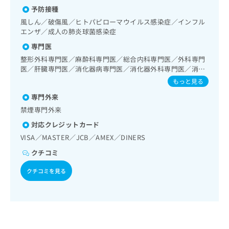
鏡的切除術／下部消化管内視鏡検査／下部消化管内視鏡的切
出
稿
クリ
資
予防接種
除術／虫垂切除術（ただし、乳幼児に係るものを除く）／食
稿
ニッ
の
料
道悪性腫瘍化学療法／胃悪性腫瘍手術／腹腔鏡下胃悪性腫瘍
クナ
風しん／破傷風／ヒトパピローマウイルス感染症／インフル
の
お
の
手術／胃悪性腫瘍化学療法／大腸悪性腫瘍手術／腹腔鏡下大
ビサ
エンザ／成人の肺炎球菌感染症
お
問
ご
イト
腸悪性腫瘍手術／大腸悪性腫瘍化学療法／人工肛門の管理／
問
い
専門医
請
への
肝･胆道・膵臓領域の一次診療／肝生検／肝悪性腫瘍手術／
い
合
お問
求
肝悪性腫瘍化学療法／胆道悪性腫瘍手術／胆道悪性腫瘍化学
整形外科専門医／麻酔科専門医／総合内科専門医／外科専門
合
合せ
わ
は
療法／開腹による胆石症手術／腹腔鏡下胆石症手術／内視鏡
医／肝臓専門医／消化器病専門医／消化器外科専門医／消化
フォ
わ
せ
こ
的胆道ドレナージ／経皮経肝的胆道ドレナージ／膵悪性腫瘍
器内視鏡専門医
もっと見る
ーム
せ
は
ち
化学療法／ホルター型心電図検査／下肢静脈瘤手術／乳腺領
とな
は
こ
専門外来
域の一次診療／乳腺悪性腫瘍手術／乳腺悪性腫瘍化学療法／
ら
りま
こ
ち
内分泌･代謝･栄養領域の一次診療／インスリン療法／糖尿病
す。
禁煙専門外来
ち
ら
患者教育（食事療法、運動療法、自己血糖測定）／糖尿病に
クリ
無
対応クレジットカード
ら
ニッ
よる合併症に対する継続的な管理及び指導／甲状腺腫瘍手術
料
クの
／甲状腺悪性腫瘍化学療法／筋・骨格系及び外傷領域の一次
VISA／MASTER／JCB／AMEX／DINERS
資
情
予
診療／手の外科手術／アキレス腱断裂手術（筋・腱手術）／
料
報
約・
クチコミ
骨折観血的手術／人工股関節置換術（関節手術）／脳血管疾
の
症状
拡
患等リハビリテーション／運動器リハビリテーション／呼吸
のご
ご
クチコミを見る
充
器リハビリテーション／廃用症候群リハビリテーション／麻
相談
請
の
酔科標榜医による麻酔（麻酔管理）／全身麻酔／硬膜外麻酔
など
求
お
／脊椎麻酔／神経ブロック／硬膜外ブロックにおける麻酔剤
はで
は
申
きま
の持続注入／医療用麻薬によるがん疼痛治療／ＭＲＩ撮影／
こ
せん
し
マンモグラフィー検査（乳房撮影）／CT撮影／外来における
ので
ち
込
化学療法