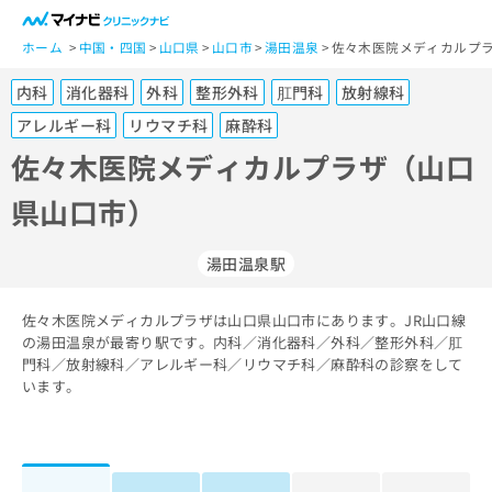
一
般
ホーム
中国・四国
山口県
山口市
湯田温泉
佐々木医院メディカルプラ
ユ
内科
消化器科
外科
整形外科
肛門科
放射線科
ー
ザ
アレルギー科
リウマチ科
麻酔科
ー
佐々木医院メディカルプラザ（山口
の
方
県山口市）
は
こ
湯田温泉駅
ち
ら
佐々木医院メディカルプラザは山口県山口市にあります。JR山口線
医
の湯田温泉が最寄り駅です。内科／消化器科／外科／整形外科／肛
マ
療
門科／放射線科／アレルギー科／リウマチ科／麻酔科の診察をして
イ
関
います。
ナ
係
ビ
者
ク
の
リ
方
ニ