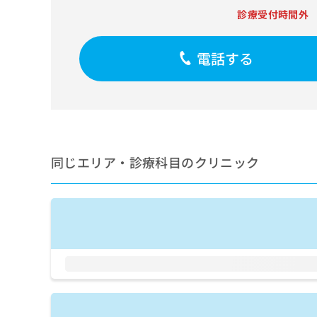
せ
こち
診療受付時間外
ち
らは
は
マイ
こ
ら
ナビ
ち
クリ
電話する
ら
ニッ
クナ
広
ビサ
広
資
イト
告
告
への
料
出
出
お問
の
稿
合せ
稿
ご
の
フォ
の
請
お
ーム
同じエリア・診療科目のクリニック
お
求
問
とな
問
りま
は
い
い
す。
こ
合
合
クリ
ち
わ
ニッ
わ
ら
せ
クの
せ
は
予
は
約・
こ
こ
無
症状
ち
ち
のご
料
ら
相談
ら
情
など
報
はで