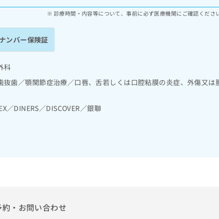
診療時間・内容等について、事前に必ず医療機関にご確認くださ
ナンバー保険証
外科
歯抜歯／顎関節症治療／口唇、舌若しくは口腔粘膜の炎症、外傷又は
EX／DINERS／DISCOVER／銀聯
予約・お問い合わせ