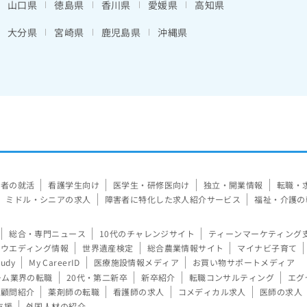
山口県
徳島県
香川県
愛媛県
高知県
大分県
宮崎県
鹿児島県
沖縄県
験者の就活
看護学生向け
医学生・研修医向け
独立・開業情報
転職・
ミドル・シニアの求人
障害者に特化した求人紹介サービス
福祉・介護の
総合・専門ニュース
10代のチャレンジサイト
ティーンマーケティング
ウエディング情報
世界遺産検定
総合農業情報サイト
マイナビ子育て
tudy
My CareerID
医療施設情報メディア
お買い物サポートメディア
ーム業界の転職
20代・第二新卒
新卒紹介
転職コンサルティング
エグ
顧問紹介
薬剤師の転職
看護師の求人
コメディカル求人
医師の求人
支援
外国人材の紹介