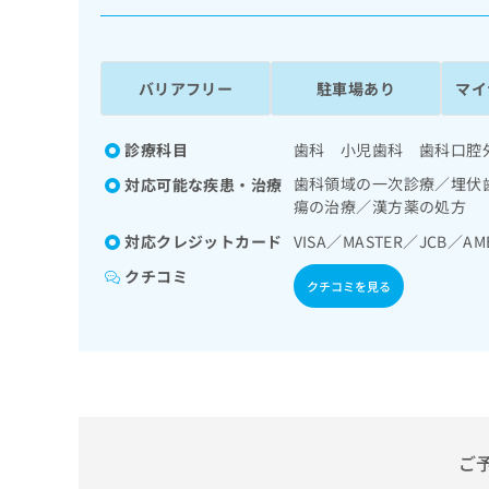
係
ク
者
リ
の
ニ
ッ
方
バリアフリー
駐車場あり
マイ
ク
は
ナ
こ
ビ
診療科目
歯科 小児歯科 歯科口腔
ち
に
歯科領域の一次診療／埋伏
対応可能な疾患・治療
関
ら
瘍の治療／漢方薬の処方
す
る
対応クレジットカード
VISA／MASTER／JCB／AM
お
広
広
クチコミ
問
クチコミを見る
告
告
い
出
代
合
稿
わ
理
の
せ
店
お
は
の
問
こ
い
方
ち
合
ら
は
ご
わ
こ