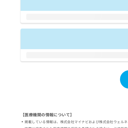
拡
資
きま
充
料
せん
の
ので
の
ご了
お
ご
承く
申
請
ださ
し
求
い。
込
は
み
こ
は
ち
こ
ら
ち
ら
無
料
掲
情
載
報
情
拡
報
充
の
の
修
お
【医療機関の情報について】
正
申
は
し
掲載している情報は、株式会社マイナビおよび株式会社ウェルネ
こ
込