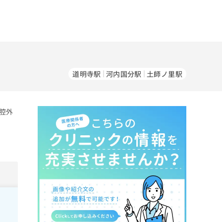
道明寺駅
河内国分駅
土師ノ里駅
腔外