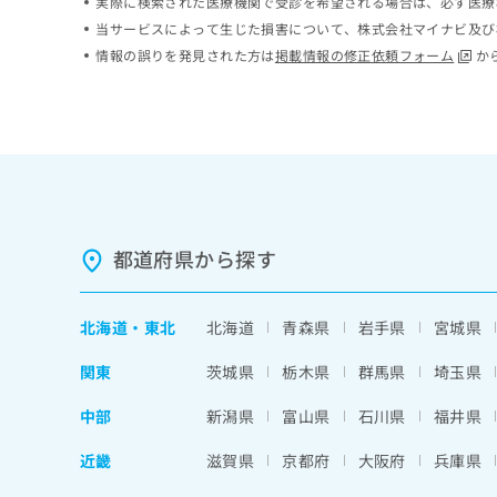
実際に検索された医療機関で受診を希望される場合は、必ず医療
ち
み
当サービスによって生じた損害について、株式会社マイナビ及び
ら
は
情報の誤りを発見された方は
掲載情報の修正依頼フォーム
か
こ
ち
そ
ら
の
他
の
お
問
い
都道府県から探す
合
わ
せ
は
北海道
・
東北
北海道
青森県
岩手県
宮城県
こ
ち
関東
茨城県
栃木県
群馬県
埼玉県
ら
中部
新潟県
富山県
石川県
福井県
近畿
滋賀県
京都府
大阪府
兵庫県