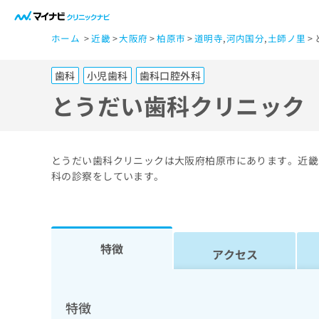
一
ホーム
近畿
大阪府
柏原市
道明寺
,
河内国分
,
土師ノ里
般
ユ
歯科
小児歯科
歯科口腔外科
ー
ザ
とうだい歯科クリニック
ー
の
方
とうだい歯科クリニックは大阪府柏原市にあります。近畿
は
科の診察をしています。
こ
ち
ら
特徴
アクセス
医
マ
療
イ
ナ
関
特徴
ビ