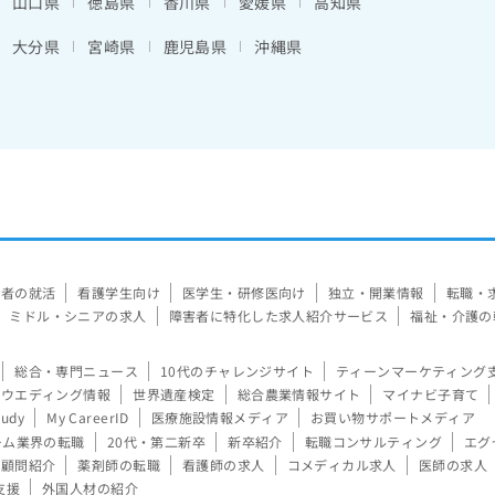
山口県
徳島県
香川県
愛媛県
高知県
大分県
宮崎県
鹿児島県
沖縄県
験者の就活
看護学生向け
医学生・研修医向け
独立・開業情報
転職・
ミドル・シニアの求人
障害者に特化した求人紹介サービス
福祉・介護の
総合・専門ニュース
10代のチャレンジサイト
ティーンマーケティング
ウエディング情報
世界遺産検定
総合農業情報サイト
マイナビ子育て
tudy
My CareerID
医療施設情報メディア
お買い物サポートメディア
ーム業界の転職
20代・第二新卒
新卒紹介
転職コンサルティング
エグ
顧問紹介
薬剤師の転職
看護師の求人
コメディカル求人
医師の求人
支援
外国人材の紹介