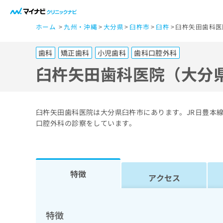
一
ホーム
九州・沖縄
大分県
臼杵市
臼杵
臼杵矢田歯科医
般
ユ
歯科
矯正歯科
小児歯科
歯科口腔外科
ー
ザ
臼杵矢田歯科医院（大分
ー
の
方
臼杵矢田歯科医院は大分県臼杵市にあります。JR日豊本
は
口腔外科の診察をしています。
こ
ち
ら
特徴
アクセス
医
マ
療
イ
ナ
関
特徴
ビ