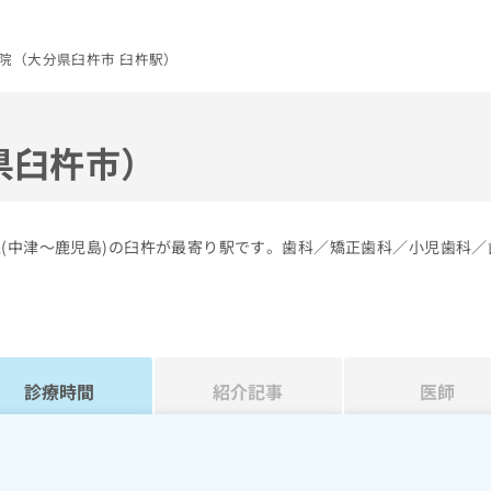
院（大分県臼杵市 臼杵駅）
県臼杵市）
線(中津～鹿児島)の臼杵が最寄り駅です。歯科／矯正歯科／小児歯科／
診療時間
紹介記事
医師