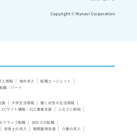
Copyright © Mynavi Corporation
求人情報
海外求人
転職エージェント
転職／パート
支援
大学生活情報
働く女性の生活情報
ECサイト構築・D2C事業支援
ふるさと納税
ゼクティブ転職
会計士の転職
保育士の求人
無期雇用派遣
介護の求人