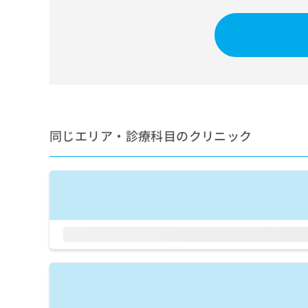
せ
こち
ち
らは
は
マイ
こ
ら
ナビ
ち
クリ
ら
ニッ
クナ
広
ビサ
広
資
イト
告
告
への
料
出
出
お問
の
稿
合せ
稿
同じエリア・診療科目のクリニック
ご
の
フォ
の
請
お
ーム
お
求
問
とな
問
りま
は
い
い
す。
こ
合
合
クリ
ち
わ
ニッ
わ
ら
せ
クの
せ
は
予
は
約・
こ
こ
無
症状
ち
ち
のご
料
ら
相談
ら
情
など
報
はで