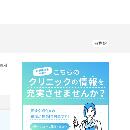
臼杵駅
歯科