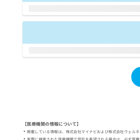
拡
資
きま
充
料
せん
の
ので
の
ご了
お
ご
承く
申
請
ださ
し
求
い。
込
は
み
こ
は
ち
こ
ら
ち
ら
無
料
掲
情
載
報
情
拡
報
充
の
の
修
お
【医療機関の情報について】
正
申
掲載している情報は、株式会社マイナビおよび株式会社ウェルネ
は
し
こ
実際に検索された医療機関で受診を希望される場合は、必ず医療
込