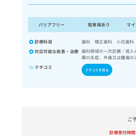
係
ク
者
リ
の
ニ
ッ
方
バリアフリー
駐車場あり
マイ
ク
は
ナ
こ
ビ
診療科目
歯科 矯正歯科 小児歯科
ち
に
歯科領域の一次診療／成人
対応可能な疾患・治療
関
ら
膜の炎症、外傷又は腫瘍の
す
る
クチコミ
クチコミを見る
お
広
広
問
告
告
い
出
代
合
稿
わ
理
の
せ
店
お
は
の
問
こ
ご
い
方
ち
合
ら
は
わ
診療受付時間
こ