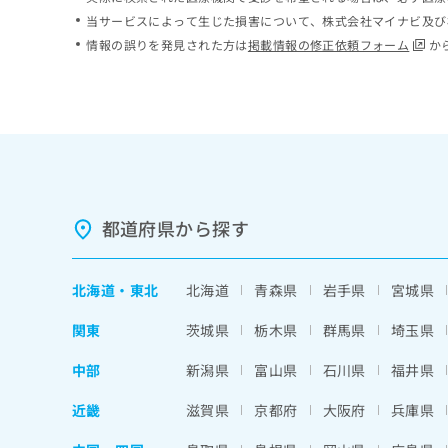
ち
み
当サービスによって生じた損害について、株式会社マイナビ及び
ら
は
情報の誤りを発見された方は
掲載情報の修正依頼フォーム
か
こ
ち
そ
ら
の
他
の
お
問
い
都道府県から探す
合
わ
せ
北海道
・
東北
北海道
青森県
岩手県
宮城県
は
こ
関東
茨城県
栃木県
群馬県
埼玉県
ち
ら
中部
新潟県
富山県
石川県
福井県
近畿
滋賀県
京都府
大阪府
兵庫県