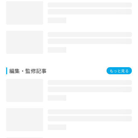
お
問
い
loading...
合
わ
せ
は
こ
loading...
ち
ら
編集・監修記事
もっと見る
loading...
loading...