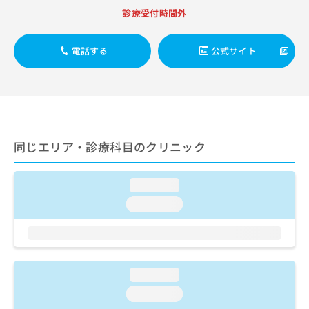
出
稿
クリ
資
診療受付時間外
稿
ニッ
の
料
クナ
の
お
の
ビサ
お
問
ご
電話する
公式サイト
イト
問
い
請
への
い
合
お問
求
合
合せ
わ
は
フォ
わ
せ
こ
ーム
せ
は
ち
とな
は
こ
ら
りま
こ
ち
同じエリア・診療科目のクリニック
す。
ち
ら
クリ
無
ら
ニッ
料
クの
loading...
資
情
予
料
loading...
報
約・
の
症状
拡
のご
ご
充
相談
請
の
など
求
お
はで
は
申
loading...
きま
こ
せん
し
loading...
ので
ち
込