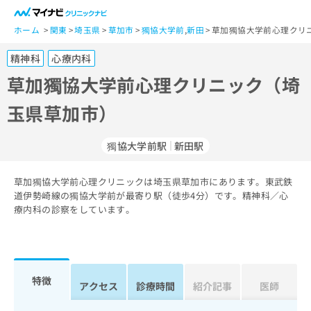
一
般
ホーム
関東
埼玉県
草加市
獨協大学前
,
新田
草加獨協大学前心理クリ
ユ
精神科
心療内科
ー
ザ
草加獨協大学前心理クリニック（埼
ー
玉県草加市）
の
方
は
獨協大学前駅
新田駅
こ
ち
草加獨協大学前心理クリニックは埼玉県草加市にあります。東武鉄
ら
道伊勢崎線の獨協大学前が最寄り駅（徒歩4分）です。精神科／心
療内科の診察をしています。
医
マ
療
イ
関
ナ
係
ビ
者
ク
特徴
アクセス
診療時間
紹介記事
医師
の
リ
方
ニ