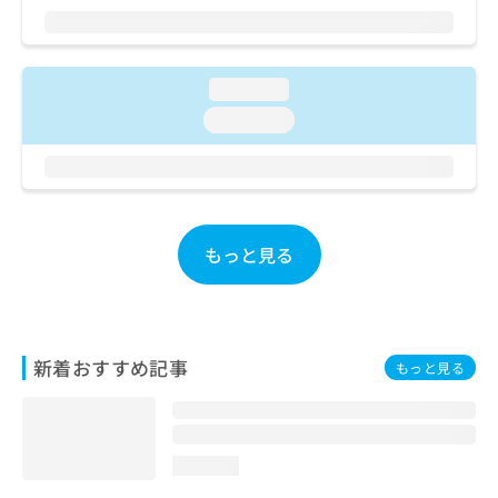
ご了
ら
み
承く
は
ださ
こ
無
い。
ち
料
loading...
ら
情
loading...
報
拡
掲
充
載
の
情
お
報
申
の
もっと見る
し
修
込
正
み
は
は
こ
こ
ち
新着おすすめ記事
もっと見る
ち
ら
ら
そ
の
loading...
他
の