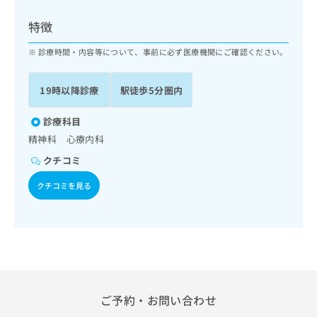
ッ
は
ク
こ
特徴
ナ
ち
ビ
診療時間・内容等について、事前に必ず医療機関にご確認ください。
ら
に
関
広
19時以降診療
駅徒歩5分圏内
す
広
告
る
告
代
お
診療科目
出
理
問
稿
精神科 心療内科
店
い
の
クチコミ
合
の
お
わ
方
問
クチコミを見る
せ
い
は
は
合
こ
こ
わ
ち
ち
せ
ら
ら
は
こ
こち
ち
広
らは
広
ら
告
ご予約・お問い合わせ
マイ
告
出
ナビ