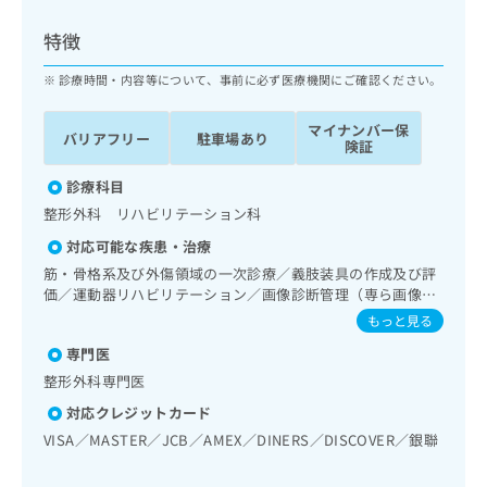
ッ
は
ク
こ
特徴
ナ
ち
ビ
診療時間・内容等について、事前に必ず医療機関にご確認ください。
ら
に
関
マイナンバー保
広
バリアフリー
駐車場あり
す
広
険証
告
る
告
代
お
診療科目
出
理
問
稿
整形外科 リハビリテーション科
店
い
の
対応可能な疾患・治療
合
の
お
わ
筋・骨格系及び外傷領域の一次診療／義肢装具の作成及び評
方
問
せ
価／運動器リハビリテーション／画像診断管理（専ら画像診
い
は
断を担当する医師による読影）／ＭＲＩ撮影
は
合
もっと見る
こ
こ
わ
ち
専門医
ち
せ
ら
ら
整形外科専門医
は
こ
対応クレジットカード
こち
ち
広
VISA／MASTER／JCB／AMEX／DINERS／DISCOVER／銀聯
らは
広
ら
告
マイ
告
出
ナビ