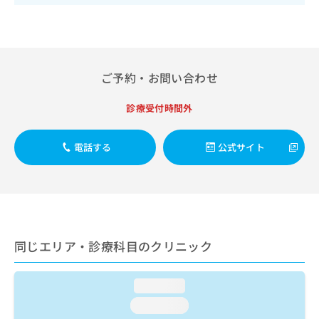
出
稿
クリ
資
稿
ニッ
の
料
クナ
の
お
の
ビサ
お
問
ご
イト
問
い
請
への
い
ご予約・お問い合わせ
合
お問
求
合
合せ
わ
は
フォ
わ
せ
こ
診療受付時間外
ーム
せ
は
ち
とな
は
こ
ら
りま
こ
電話する
公式サイト
ち
す。
ち
ら
クリ
無
ら
ニッ
料
クの
資
情
予
料
報
約・
の
症状
拡
のご
ご
充
同じエリア・診療科目のクリニック
相談
請
の
など
求
お
はで
は
申
きま
loading...
こ
せん
し
loading...
ので
ち
込