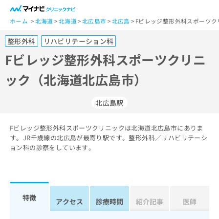
一
般
ホーム
北海道
北海道
北広島市
北広島
Fビレッジ整形外科スポーツク
ユ
整形外科
リハビリテーション科
ー
ザ
Fビレッジ整形外科スポーツクリニ
ー
ック（北海道北広島市）
の
方
は
北広島駅
こ
ち
Fビレッジ整形外科スポーツクリニックは北海道北広島市にありま
ら
す。JR千歳線の北広島が最寄り駅です。整形外科／リハビリテーシ
ョン科の診察をしています。
医
マ
療
イ
関
ナ
係
ビ
者
ク
特徴
アクセス
診療時間
紹介記事
医師
の
リ
方
ニ