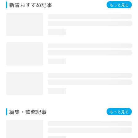
新着おすすめ記事
お
もっと見る
問
い
合
わ
loading...
せ
は
こ
ち
ら
loading...
loading...
編集・監修記事
もっと見る