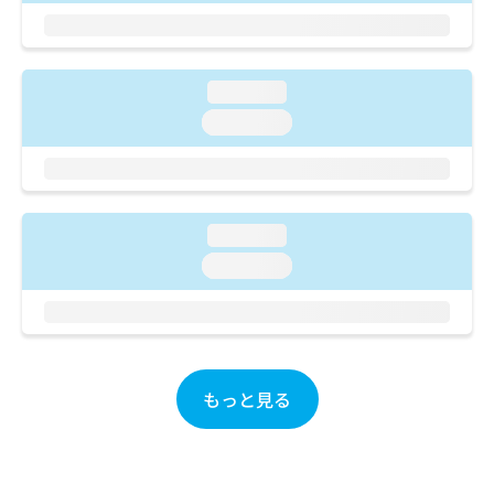
ご了
ら
み
承く
は
ださ
こ
無
い。
ち
料
loading...
ら
情
loading...
報
拡
掲
充
載
の
情
お
報
申
loading...
の
し
修
loading...
込
正
み
は
は
こ
こ
ち
ち
ら
ら
もっと見る
そ
の
他
の