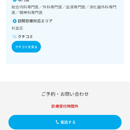
出
稿
クリ
資
総合内科専門医／外科専門医／血液専門医／消化器外科専門
稿
ニッ
の
料
クナ
医／精神科専門医
の
お
の
ビサ
お
問
ご
訪問診療対応エリア
イト
問
い
請
への
杉並区
い
合
お問
求
合
クチコミ
合せ
わ
は
フォ
わ
せ
こ
ーム
クチコミを見る
せ
は
ち
とな
は
こ
ら
りま
こ
ち
す。
ち
ら
クリ
無
ら
ニッ
料
クの
資
情
予
料
報
約・
の
症状
拡
ご予約・お問い合わせ
のご
ご
充
相談
請
の
など
診療受付時間外
求
お
はで
は
申
きま
こ
せん
し
電話する
ので
ち
込