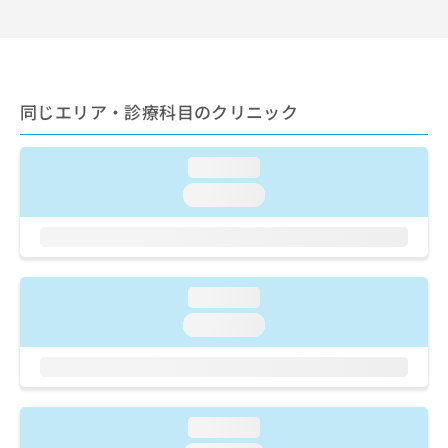
ご了
ら
み
承く
は
ださ
こ
無
い。
ち
料
ら
情
同じエリア・診療科目のクリニック
報
拡
掲
充
載
loading...
の
情
お
loading...
報
申
の
し
修
込
正
み
は
は
こ
loading...
こ
ち
loading...
ち
ら
ら
そ
の
他
loading...
の