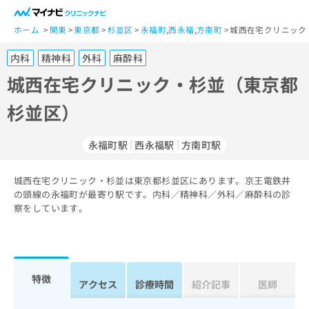
一
般
ホーム
関東
東京都
杉並区
永福町
,
西永福
,
方南町
城西在宅クリニック
ユ
内科
精神科
外科
麻酔科
ー
ザ
城西在宅クリニック・杉並（東京都
ー
杉並区）
の
方
は
永福町駅
西永福駅
方南町駅
こ
ち
城西在宅クリニック・杉並は東京都杉並区にあります。京王電鉄井
ら
の頭線の永福町が最寄り駅です。内科／精神科／外科／麻酔科の診
察をしています。
医
マ
療
イ
関
ナ
係
ビ
者
ク
特徴
アクセス
診療時間
紹介記事
医師
の
リ
方
ニ