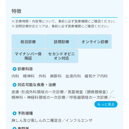
ッ
は
ク
こ
特徴
ナ
ち
ビ
診療時間・内容等について、事前に必ず医療機関にご確認ください。
ら
に
訪問診療対応エリアは、事前に必ず医療機関にご確認ください。
関
広
す
広
告
祝日診療
訪問診療
オンライン診療
る
告
代
お
出
マイナンバー保
セカンドオピニ
理
問
稿
険証
オン対応
店
い
の
合
の
お
診療科目
わ
方
問
内科 精神科 外科 麻酔科 血液内科 緩和ケア内科
せ
い
は
は
合
対応可能な疾患・治療
こ
こ
わ
皮膚･形成外科領域の一次診療／真菌検査（顕微鏡検査）／
ち
ち
せ
精神科・神経科領域の一次診療／呼吸器領域の一次診療／消
ら
ら
は
化器系領域の一次診療／肝･胆道・膵臓領域の一次診療／循
もっと見る
こ
環器系領域の一次診療／内分泌･代謝･栄養領域の一次診療／
こち
予防接種
ち
血液・免疫系領域の一次診療／医療用麻薬によるがん疼痛治
広
らは
広
ら
療／がんに伴う精神症状のケア／在宅における看取り
告
麻しん及び風しんの二種混合／インフルエンザ
マイ
告
出
ナビ
専門医