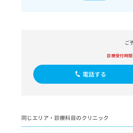
せ
こち
ち
らは
は
マイ
こ
ら
ナビ
ち
クリ
ら
ニッ
クナ
広
ビサ
広
資
イト
ご
告
告
への
料
出
出
お問
の
稿
診療受付時間
合せ
稿
ご
の
フォ
の
請
お
ーム
お
求
問
とな
電話する
問
りま
は
い
い
す。
こ
合
合
クリ
ち
わ
ニッ
わ
ら
せ
クの
せ
は
予
は
約・
こ
こ
無
症状
ち
同じエリア・診療科目のクリニック
ち
のご
料
ら
相談
ら
情
など
報
はで