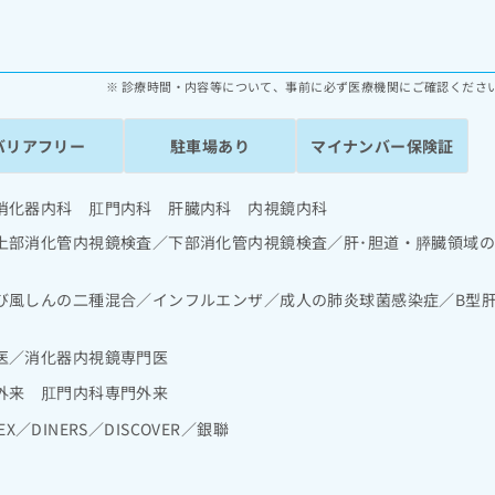
診療時間・内容等について、事前に必ず医療機関にご確認くださ
バリアフリー
駐車場あり
マイナンバー保険証
消化器内科 肛門内科 肝臓内科 内視鏡内科
上部消化管内視鏡検査／下部消化管内視鏡検査／肝･胆道・膵臓領域
び風しんの二種混合／インフルエンザ／成人の肺炎球菌感染症／B型
医／消化器内視鏡専門医
外来 肛門内科専門外来
EX／DINERS／DISCOVER／銀聯