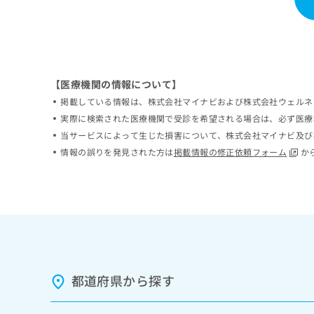
ち
み
ら
は
こ
ち
そ
ら
の
【医療機関の情報について】
他
掲載している情報は、株式会社マイナビおよび株式会社ウェルネ
の
実際に検索された医療機関で受診を希望される場合は、必ず医療
お
問
当サービスによって生じた損害について、株式会社マイナビ及び
い
情報の誤りを発見された方は
掲載情報の修正依頼フォーム
か
合
わ
せ
は
こ
ち
ら
都道府県から探す