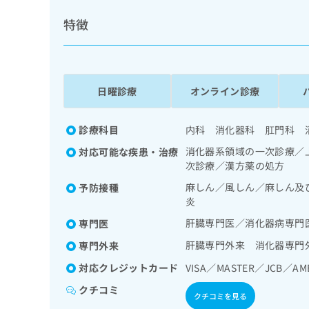
係
ク
者
特徴
リ
の
ニ
ッ
方
ク
は
ナ
こ
日曜診療
オンライン診療
ビ
ち
に
関
ら
診療科目
内科 消化器科 肛門科 
す
る
消化器系領域の一次診療／
対応可能な疾患・治療
お
次診療／漢方薬の処方
広
広
問
告
麻しん／風しん／麻しん及
予防接種
告
い
炎
出
代
合
稿
わ
理
肝臓専門医／消化器病専門
専門医
の
せ
店
お
は
肝臓専門外来 消化器専門
専門外来
の
問
こ
対応クレジットカード
VISA／MASTER／JCB／AM
い
方
ち
合
ら
は
クチコミ
クチコミを見る
わ
こ