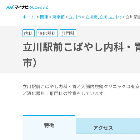
一
ホーム
関東
東京都
立川市
立川南
,
立川
,
立川北
立川駅
般
ユ
内科
消化器科
肛門科
ー
ザ
立川駅前こばやし内科・
ー
の
市）
方
は
こ
立川駅前こばやし内科・胃と大腸内視鏡クリニックは東京
ち
／消化器科／肛門科の診察をしています。
ら
医
マ
特徴
療
イ
アクセス
ナ
関
ビ