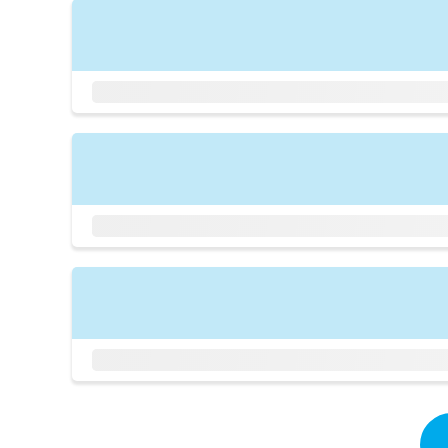
拡
資
きま
充
料
せん
の
ので
の
ご了
お
ご
承く
申
請
ださ
し
求
い。
込
は
み
こ
は
ち
こ
ら
ち
ら
無
料
掲
情
載
報
情
拡
報
充
の
の
修
お
正
申
は
し
こ
込