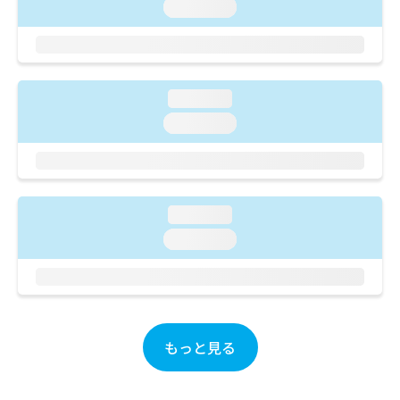
ご了
ら
loading...
み
承く
は
ださ
こ
無
い。
ち
料
ら
情
loading...
報
拡
掲
loading...
充
載
の
情
お
報
申
の
し
修
loading...
込
正
loading...
み
は
は
こ
こ
ち
ち
ら
ら
そ
もっと見る
の
他
の