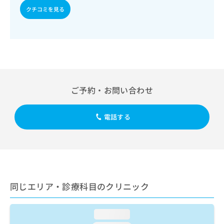
出
稿
クリ
資
クチコミを見る
稿
ニッ
の
料
クナ
の
お
の
ビサ
お
問
ご
イト
問
い
請
への
い
合
お問
求
合
合せ
わ
は
フォ
わ
せ
こ
ーム
せ
は
ち
ご予約・お問い合わせ
とな
は
こ
ら
りま
こ
ち
す。
ち
ら
クリ
電話する
無
ら
ニッ
料
クの
資
情
予
料
報
約・
の
症状
拡
のご
ご
充
相談
請
の
など
同じエリア・診療科目のクリニック
求
お
はで
は
申
きま
こ
せん
し
loading...
ので
ち
込