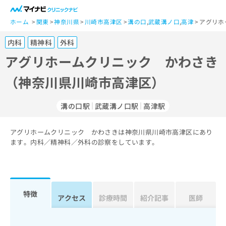
一
般
ホーム
関東
神奈川県
川崎市高津区
溝の口
,
武蔵溝ノ口
,
高津
アグリホ
ユ
内科
精神科
外科
ー
ザ
アグリホームクリニック かわさき
ー
（神奈川県川崎市高津区）
の
方
は
溝の口駅
武蔵溝ノ口駅
高津駅
こ
ち
アグリホームクリニック かわさきは神奈川県川崎市高津区にあり
ら
ます。内科／精神科／外科の診察をしています。
医
マ
療
イ
関
ナ
係
ビ
特徴
アクセス
診療時間
紹介記事
医師
者
ク
の
リ
方
ニ