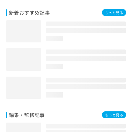
お
問
新着おすすめ記事
もっと見る
い
合
わ
せ
loading...
は
こ
ち
ら
loading...
loading...
編集・監修記事
もっと見る