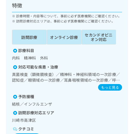
ッ
は
特徴
ク
こ
ナ
診療時間・内容等について、事前に必ず医療機関にご確認ください。
ち
ビ
訪問診療対応エリアは、事前に必ず医療機関にご確認ください。
ら
に
関
セカンドオピニ
広
訪問診療
オンライン診療
す
オン対応
広
告
る
告
代
診療科目
お
出
理
問
稿
内科 精神科 外科
店
い
の
対応可能な疾患・治療
合
の
お
真菌検査（顕微鏡検査）／精神科・神経科領域の一次診療／
わ
方
問
認知症／眼領域の一次診療／耳鼻咽喉領域の一次診療／呼吸
せ
い
は
器領域の一次診療／消化器系領域の一次診療／肝･胆道・膵
は
もっと見る
合
こ
臓領域の一次診療／循環器系領域の一次診療／腎･泌尿器系
こ
わ
ち
予防接種
領域の一次診療／産科領域の一次診療／婦人科領域の一次診
ち
せ
ら
療／乳腺領域の一次診療／内分泌･代謝･栄養領域の一次診療
結核／インフルエンザ
ら
は
／血液・免疫系領域の一次診療／筋・骨格系及び外傷領域の
こ
訪問診療対応エリア
一次診療／医療用麻薬によるがん疼痛治療／在宅における看
こち
ち
広
取り
川崎市高津区
らは
広
ら
告
マイ
クチコミ
告
出
ナビ