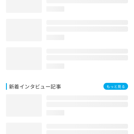
loading...
loading...
loading...
新着インタビュー記事
もっと見る
loading...