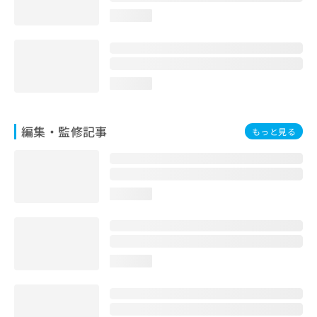
お
loading...
問
い
合
わ
せ
loading...
は
こ
ち
編集・監修記事
もっと見る
ら
loading...
loading...