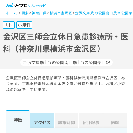
一
般
ホーム
関東
神奈川県
横浜市金沢区
金沢文庫
,
海の公園南口
,
海の公園柴
ユ
内科
小児科
ー
ザ
金沢区三師会立休日急患診療所・医
ー
科（神奈川県横浜市金沢区）
の
方
は
金沢文庫駅
海の公園南口駅
海の公園柴口駅
こ
ち
金沢区三師会立休日急患診療所・医科は神奈川県横浜市金沢区にあ
ら
ります。京浜急行電鉄本線の金沢文庫が最寄り駅です。内科／小児
科の診察をしています。
医
マ
療
イ
関
ナ
係
ビ
者
ク
特徴
アクセス
診療時間
紹介記事
医師
の
リ
方
ニ