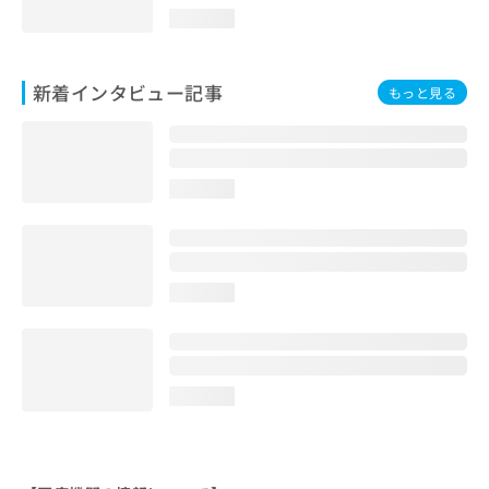
loading...
新着インタビュー記事
もっと見る
loading...
loading...
loading...