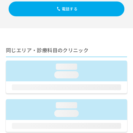
出
稿
クリ
資
稿
ニッ
の
電話する
料
クナ
の
お
の
ビサ
お
問
ご
イト
問
い
請
への
い
合
お問
求
合
合せ
わ
は
フォ
わ
せ
こ
ーム
せ
同じエリア・診療科目のクリニック
は
ち
とな
は
こ
ら
りま
こ
ち
す。
loading...
ち
ら
クリ
無
ら
ニッ
loading...
料
クの
資
情
予
料
報
約・
の
症状
拡
のご
ご
充
相談
loading...
請
の
など
求
お
loading...
はで
は
申
きま
こ
せん
し
ので
ち
込