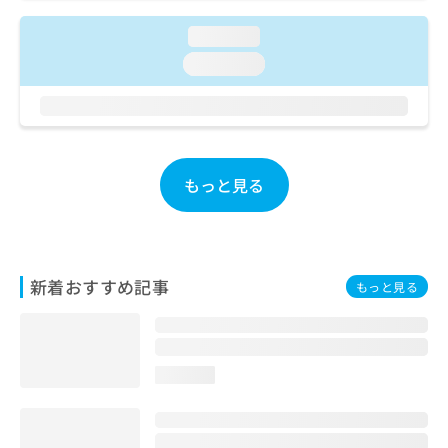
ご了
ら
み
承く
は
loading...
ださ
こ
無
い。
loading...
ち
料
ら
情
報
拡
掲
充
載
の
情
もっと見る
お
報
申
の
し
修
込
正
み
は
新着おすすめ記事
もっと見る
は
こ
こ
ち
ち
ら
ら
loading...
そ
の
他
の