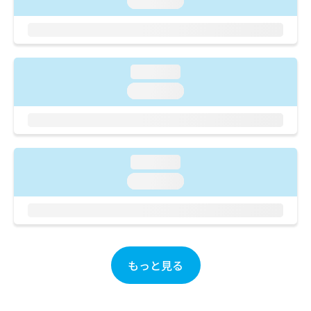
loading...
ご了
ら
み
承く
は
ださ
こ
無
い。
ち
料
ら
情
loading...
報
loading...
拡
掲
充
載
の
情
お
報
申
の
し
loading...
修
込
正
loading...
み
は
は
こ
こ
ち
ち
ら
ら
もっと見る
そ
の
他
の