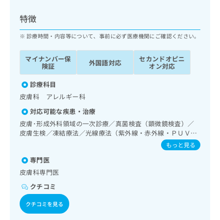
ッ
は
ク
こ
特徴
ナ
ち
ビ
診療時間・内容等について、事前に必ず医療機関にご確認ください。
ら
に
関
マイナンバー保
セカンドオピニ
広
外国語対応
す
広
険証
オン対応
告
る
告
代
お
診療科目
出
理
問
稿
皮膚科 アレルギー科
店
い
の
対応可能な疾患・治療
合
の
お
わ
皮膚･形成外科領域の一次診療／真菌検査（顕微鏡検査）／
方
問
せ
皮膚生検／凍結療法／光線療法（紫外線・赤外線・ＰＵＶ
い
は
Ａ）／顔面外傷の治療／良性腫瘍又は母斑その他の切除・縫
は
合
もっと見る
こ
合手術／アトピー性皮膚炎の治療
こ
わ
ち
専門医
ち
せ
ら
ら
皮膚科専門医
は
こ
クチコミ
こち
ち
広
らは
広
ら
クチコミを見る
告
マイ
告
出
ナビ