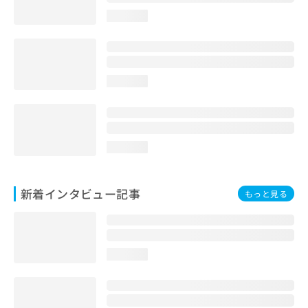
loading...
loading...
loading...
新着インタビュー記事
もっと見る
loading...