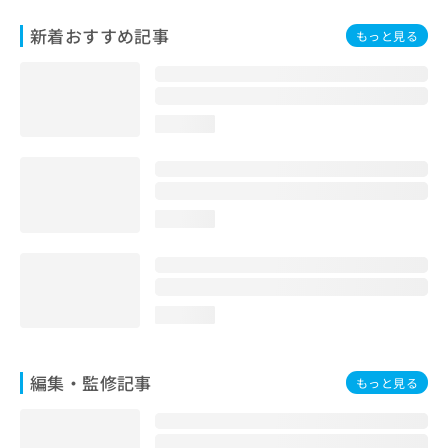
お
新着おすすめ記事
問
もっと見る
い
合
わ
せ
loading...
は
こ
ち
ら
loading...
loading...
編集・監修記事
もっと見る