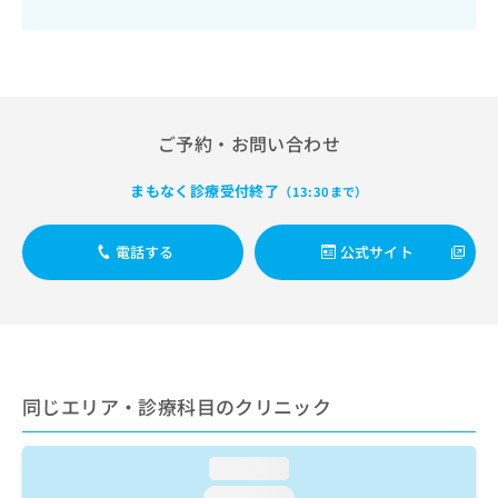
出
稿
クリ
資
稿
ニッ
の
料
クナ
の
お
の
ビサ
お
問
ご
イト
問
い
請
への
い
合
お問
求
合
ご予約・お問い合わせ
合せ
わ
は
フォ
わ
せ
こ
ーム
せ
は
ち
まもなく診療受付終了
（13:30まで）
とな
は
こ
ら
りま
こ
ち
す。
ち
電話する
公式サイト
ら
クリ
無
ら
ニッ
料
クの
資
情
予
料
報
約・
の
症状
拡
のご
ご
充
相談
請
の
同じエリア・診療科目のクリニック
など
求
お
はで
は
申
きま
こ
せん
し
loading...
ので
ち
込