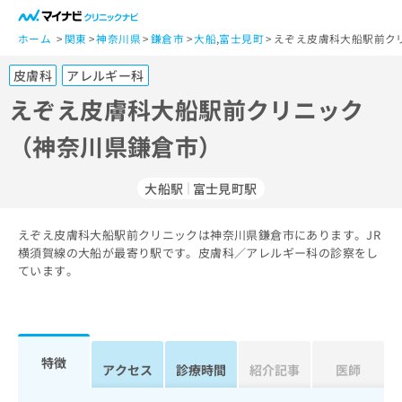
一
般
ホーム
関東
神奈川県
鎌倉市
大船
,
富士見町
えぞえ皮膚科大船駅前ク
ユ
皮膚科
アレルギー科
ー
ザ
えぞえ皮膚科大船駅前クリニック
ー
（神奈川県鎌倉市）
の
方
は
大船駅
富士見町駅
こ
ち
えぞえ皮膚科大船駅前クリニックは神奈川県鎌倉市にあります。JR
ら
横須賀線の大船が最寄り駅です。皮膚科／アレルギー科の診察をし
ています。
医
マ
療
イ
関
ナ
係
ビ
者
ク
特徴
アクセス
診療時間
紹介記事
医師
の
リ
方
ニ