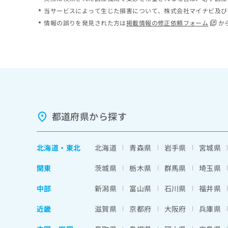
ち
み
当サービスによって生じた損害について、株式会社マイナビ及び
ら
は
情報の誤りを発見された方は
掲載情報の修正依頼フォーム
か
こ
ち
そ
ら
の
他
の
お
問
い
都道府県から探す
合
わ
せ
北海道
・
東北
北海道
青森県
岩手県
宮城県
は
こ
関東
茨城県
栃木県
群馬県
埼玉県
ち
ら
中部
新潟県
富山県
石川県
福井県
近畿
滋賀県
京都府
大阪府
兵庫県