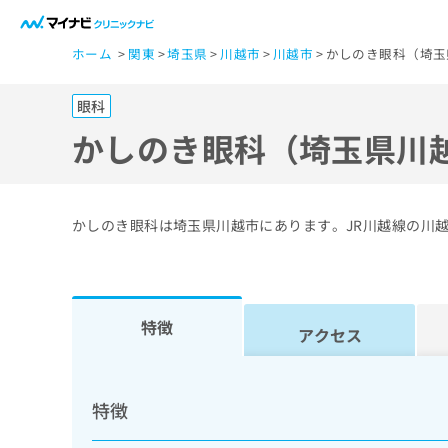
一
ホーム
関東
埼玉県
川越市
川越市
かしのき眼科（埼玉
般
ユ
眼科
ー
ザ
かしのき眼科（埼玉県川
ー
の
方
かしのき眼科は埼玉県川越市にあります。JR川越線の川
は
こ
ち
ら
特徴
アクセス
医
マ
療
イ
特徴
ナ
関
ビ