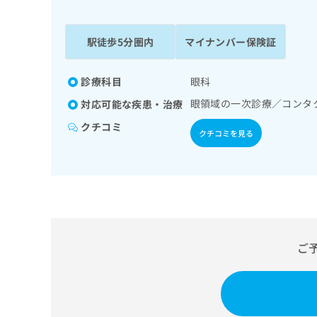
係
ク
者
リ
の
ニ
駅徒歩5分圏内
マイナンバー保険証
ッ
方
ク
は
ナ
診療科目
眼科
こ
ビ
眼領域の一次診療／コンタ
対応可能な疾患・治療
ち
に
関
ら
クチコミ
クチコミを見る
す
る
お
広
広
問
告
告
い
出
代
合
稿
わ
理
の
せ
店
ご
お
は
の
問
こ
い
方
ち
合
ら
は
わ
こ