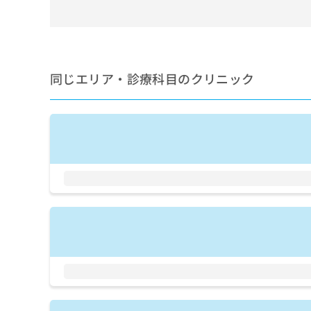
せ
こち
ち
らは
は
マイ
こ
ら
ナビ
ち
クリ
ら
ニッ
クナ
同じエリア・診療科目のクリニック
広
ビサ
広
資
イト
告
告
への
料
出
出
お問
の
稿
合せ
稿
ご
の
フォ
の
請
お
ーム
お
求
問
とな
問
りま
は
い
い
す。
こ
合
合
クリ
ち
わ
ニッ
わ
ら
せ
クの
せ
は
予
は
約・
こ
こ
無
症状
ち
ち
のご
料
ら
相談
ら
情
など
報
はで