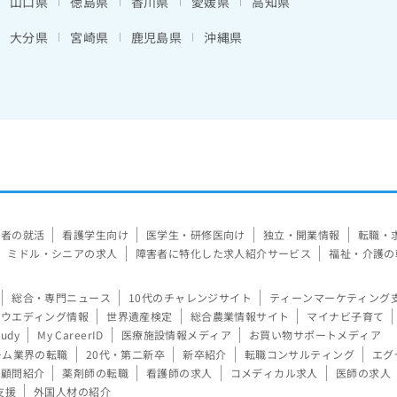
山口県
徳島県
香川県
愛媛県
高知県
大分県
宮崎県
鹿児島県
沖縄県
験者の就活
看護学生向け
医学生・研修医向け
独立・開業情報
転職・
ミドル・シニアの求人
障害者に特化した求人紹介サービス
福祉・介護の
総合・専門ニュース
10代のチャレンジサイト
ティーンマーケティング
ウエディング情報
世界遺産検定
総合農業情報サイト
マイナビ子育て
tudy
My CareerID
医療施設情報メディア
お買い物サポートメディア
ーム業界の転職
20代・第二新卒
新卒紹介
転職コンサルティング
エグ
顧問紹介
薬剤師の転職
看護師の求人
コメディカル求人
医師の求人
支援
外国人材の紹介