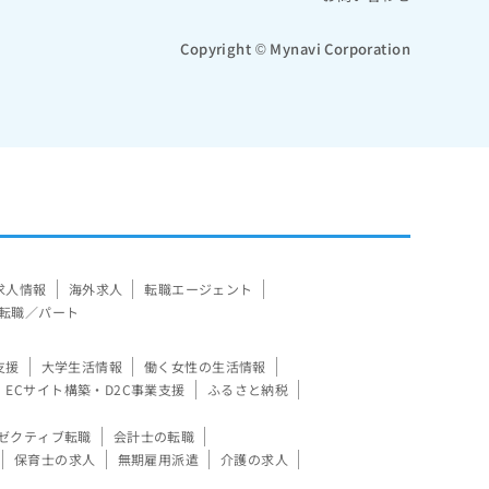
Copyright © Mynavi Corporation
求人情報
海外求人
転職エージェント
転職／パート
支援
大学生活情報
働く女性の生活情報
ECサイト構築・D2C事業支援
ふるさと納税
ゼクティブ転職
会計士の転職
保育士の求人
無期雇用派遣
介護の求人