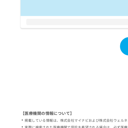
拡
資
きま
充
料
せん
の
ので
の
ご了
お
ご
承く
申
請
ださ
し
求
い。
込
は
み
こ
は
ち
こ
ら
ち
ら
無
料
掲
情
載
報
情
拡
報
充
の
の
修
お
【医療機関の情報について】
正
申
掲載している情報は、株式会社マイナビおよび株式会社ウェルネ
は
し
こ
実際に検索された医療機関で受診を希望される場合は、必ず医療
込