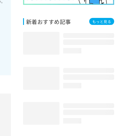
い。
新着おすすめ記事
もっと見る
loading...
loading...
loading...