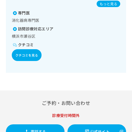
出
人の肺炎球菌感染症／B型肝炎
稿
クリ
資
もっと見る
稿
ニッ
の
料
クナ
専門医
の
お
の
ビサ
お
問
消化器病専門医
ご
イト
問
い
請
への
訪問診療対応エリア
い
合
お問
求
横浜市瀬谷区
合
合せ
わ
は
フォ
わ
せ
こ
クチコミ
ーム
せ
は
ち
とな
は
クチコミを見る
こ
ら
りま
こ
ち
す。
ち
ら
クリ
無
ら
ニッ
料
クの
資
情
予
料
報
約・
の
症状
拡
のご
ご
充
ご予約・お問い合わせ
相談
請
の
など
求
お
はで
診療受付時間外
は
申
きま
こ
せん
し
ので
ち
込
電話する
公式サイト