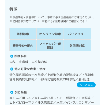
ッ
は
ク
こ
特徴
ナ
ち
ビ
診療時間・内容等について、事前に必ず医療機関にご確認ください。
ら
に
訪問診療対応エリアは、事前に必ず医療機関にご確認ください。
関
広
す
広
告
訪問診療
オンライン診療
バリアフリー
る
告
代
お
出
マイナンバー保
理
問
稿
駅徒歩5分圏内
外国語対応
険証
店
い
の
合
の
お
診療科目
わ
方
問
内科 皮膚科 内視鏡内科
せ
い
は
は
合
対応可能な疾患・治療
こ
こ
わ
消化器系領域の一次診療／上部消化管内視鏡検査／上部消化
ち
ち
せ
管内視鏡的切除術／下部消化管内視鏡的切除術／肝･胆道・
ら
ら
は
膵臓領域の一次診療／循環器系領域の一次診療／腎･泌尿器
もっと見る
こ
系領域の一次診療
こち
予防接種
ち
広
らは
広
ら
告
麻しん／風しん／麻しん及び風しんの二種混合／日本脳炎／
マイ
告
出
ヒトパピローマウイルス感染症／水痘／インフルエンザ／成
ナビ