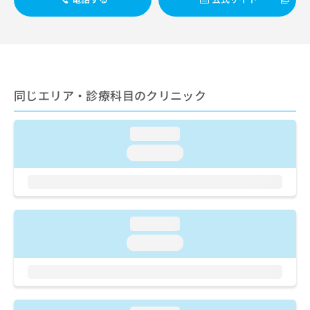
ご了
ら
み
承く
は
ださ
こ
無
い。
ち
料
ら
情
報
拡
同じエリア・診療科目のクリニック
掲
充
載
の
情
お
loading...
報
申
の
loading...
し
修
込
正
み
は
は
こ
こ
ち
loading...
ち
ら
loading...
ら
そ
の
他
の