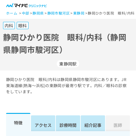
一
般
ホーム
中部
静岡県
静岡市駿河区
東静岡
静岡ひかり医院 眼科/内科
ユ
内科
眼科
ー
ザ
静岡ひかり医院 眼科/内科（静岡
ー
県静岡市駿河区）
の
方
は
東静岡駅
こ
ち
静岡ひかり医院 眼科/内科は静岡県静岡市駿河区にあります。JR
ら
東海道線(熱海～浜松)の東静岡が最寄り駅です。内科／眼科の診察
をしています。
医
マ
療
イ
関
ナ
係
ビ
者
ク
特徴
アクセス
診療時間
紹介記事
医師
の
リ
方
ニ