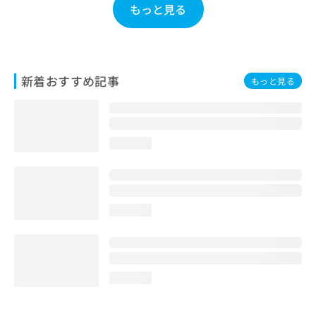
もっと見る
お
問
い
合
わ
新着おすすめ記事
せ
もっと見る
は
こ
ち
ら
loading...
loading...
loading...