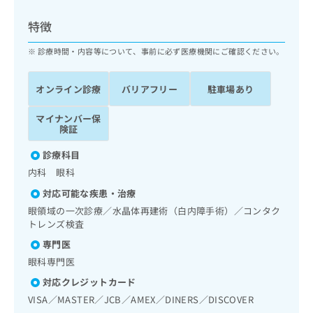
ッ
は
ク
こ
特徴
ナ
ち
ビ
診療時間・内容等について、事前に必ず医療機関にご確認ください。
ら
に
関
広
オンライン診療
バリアフリー
駐車場あり
す
広
告
る
告
代
マイナンバー保
お
出
険証
理
問
稿
店
い
の
診療科目
合
の
お
内科 眼科
わ
方
問
せ
い
は
対応可能な疾患・治療
は
合
こ
眼領域の一次診療／水晶体再建術（白内障手術）／コンタク
こ
わ
ち
トレンズ検査
ち
せ
ら
専門医
ら
は
こ
眼科専門医
こち
ち
広
対応クレジットカード
らは
広
ら
告
マイ
VISA／MASTER／JCB／AMEX／DINERS／DISCOVER
告
出
ナビ