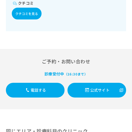
出
稿
クリ
クチコミ
資
稿
ニッ
の
料
クナ
の
クチコミを見る
お
の
ビサ
お
問
ご
イト
問
い
請
への
い
合
お問
求
合
合せ
わ
は
フォ
わ
せ
こ
ーム
せ
は
ち
とな
は
こ
ら
りま
こ
ご予約・お問い合わせ
ち
す。
ち
ら
クリ
無
ら
ニッ
診療受付中
（16:30まで）
料
クの
資
情
予
料
報
約・
電話する
公式サイト
の
症状
拡
のご
ご
充
相談
請
の
など
求
お
はで
は
申
きま
こ
せん
し
ので
ち
込
同じエリア・診療科目のクリニック