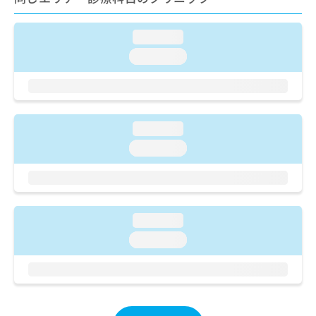
ご了
ら
み
承く
は
ださ
こ
loading...
無
い。
ち
料
loading...
ら
情
報
拡
掲
充
載
の
情
loading...
お
報
loading...
申
の
し
修
込
正
み
は
は
こ
loading...
こ
ち
ち
ら
loading...
ら
そ
の
他
の