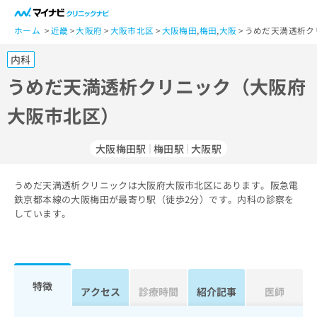
一
般
ホーム
近畿
大阪府
大阪市北区
大阪梅田
,
梅田
,
大阪
うめだ天満透析ク
ユ
内科
ー
ザ
うめだ天満透析クリニック（大阪府
ー
大阪市北区）
の
方
は
大阪梅田駅
梅田駅
大阪駅
こ
ち
うめだ天満透析クリニックは大阪府大阪市北区にあります。阪急電
ら
鉄京都本線の大阪梅田が最寄り駅（徒歩2分）です。内科の診察を
しています。
医
マ
療
イ
関
ナ
係
ビ
者
ク
特徴
アクセス
診療時間
紹介記事
医師
の
リ
方
ニ