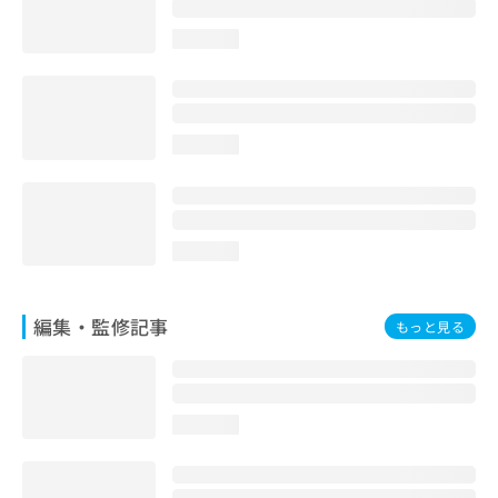
お
問
loading...
い
合
わ
せ
loading...
は
こ
ち
ら
loading...
編集・監修記事
もっと見る
loading...