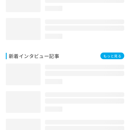
loading...
loading...
新着インタビュー記事
もっと見る
loading...
loading...