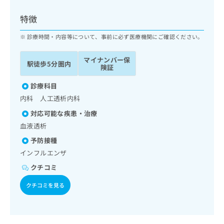
ッ
は
ク
こ
特徴
ナ
ち
ビ
診療時間・内容等について、事前に必ず医療機関にご確認ください。
ら
に
関
マイナンバー保
広
駅徒歩5分圏内
す
広
険証
告
る
告
代
お
診療科目
出
理
問
稿
内科 人工透析内科
店
い
の
対応可能な疾患・治療
合
の
お
わ
血液透析
方
問
せ
い
は
予防接種
は
合
こ
インフルエンザ
こ
わ
ち
ち
せ
クチコミ
ら
ら
は
クチコミを見る
こ
こち
ち
広
らは
広
ら
告
マイ
告
出
ナビ