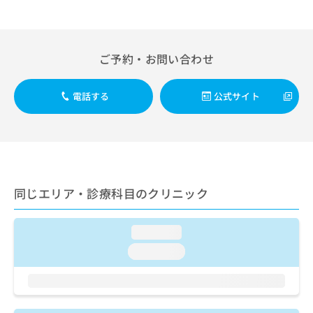
出
稿
クリ
資
稿
ニッ
の
料
クナ
の
お
の
ビサ
お
問
ご
イト
ご予約・お問い合わせ
問
い
請
への
い
合
お問
求
合
合せ
わ
は
電話する
公式サイト
フォ
わ
せ
こ
ーム
せ
は
ち
とな
は
こ
ら
りま
こ
ち
す。
ち
ら
クリ
無
ら
ニッ
料
クの
同じエリア・診療科目のクリニック
資
情
予
料
報
約・
の
症状
拡
のご
loading...
ご
充
相談
請
の
loading...
など
求
お
はで
は
申
きま
こ
せん
し
ので
ち
込