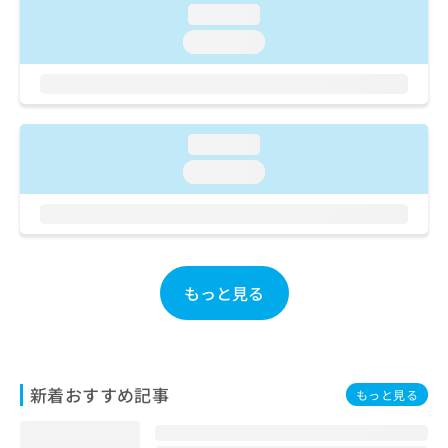
ご了
ら
み
loading...
承く
は
ださ
loading...
こ
無
い。
ち
料
ら
情
報
拡
掲
loading...
充
載
loading...
の
情
お
報
申
の
し
修
込
正
み
は
もっと見る
は
こ
こ
ち
ち
ら
ら
そ
新着おすすめ記事
もっと見る
の
他
の