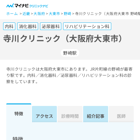
一
般
ホーム
近畿
大阪府
大東市
野崎
寺川クリニック（大阪府大東市 野崎
ユ
内科
消化器科
泌尿器科
リハビリテーション科
ー
ザ
寺川クリニック（大阪府大東市）
ー
の
野崎駅
方
は
こ
寺川クリニックは大阪府大東市にあります。JR片町線の野崎が最寄
り駅です。内科／消化器科／泌尿器科／リハビリテーション科の診
ち
察をしています。
ら
医
マ
療
イ
関
ナ
特徴
アクセス
診療時間
紹介記事
医師
係
ビ
者
ク
の
リ
方
ニ
特徴