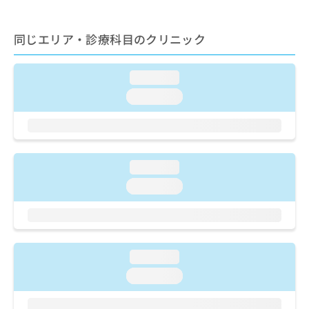
ご了
ら
み
承く
は
ださ
こ
無
同じエリア・診療科目のクリニック
い。
ち
料
ら
情
loading...
報
拡
掲
loading...
充
載
の
情
お
報
申
の
し
修
loading...
込
正
loading...
み
は
は
こ
こ
ち
ち
ら
ら
loading...
そ
loading...
の
他
の