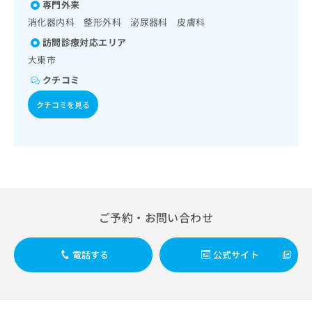
出
専門外来
稿
クリ
資
稿
ニッ
の
料
消化器内科 整形外科 泌尿器科 皮膚科
クナ
の
お
の
ビサ
訪問診療対応エリア
お
問
ご
イト
問
大東市
い
請
への
い
合
お問
求
クチコミ
合
合せ
わ
は
フォ
わ
せ
クチコミを見る
こ
ーム
せ
は
ち
とな
は
こ
ら
りま
こ
ち
す。
ち
ら
クリ
無
ら
ニッ
料
クの
資
情
予
料
報
約・
ご予約・お問い合わせ
の
症状
拡
のご
ご
充
相談
請
の
など
電話する
公式サイト
求
お
はで
は
申
きま
こ
せん
し
ので
ち
込