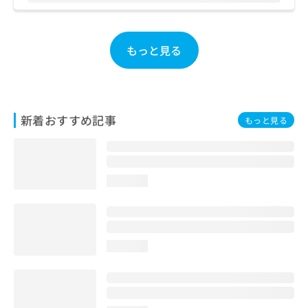
お
問
い
もっと見る
合
わ
せ
は
こ
新着おすすめ記事
ち
もっと見る
ら
loading...
loading...