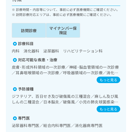
ッ
は
ク
診療時間・内容等について、事前に必ず医療機関にご確認ください。
こ
ナ
訪問診療対応エリアは、事前に必ず医療機関にご確認ください。
ち
ビ
ら
に
マイナンバー保
訪問診療
関
険証
広
す
広
告
診療科目
る
告
代
お
内科 消化器科 泌尿器科 リハビリテーション科
出
理
問
稿
対応可能な疾患・治療
店
い
の
皮膚･形成外科領域の一次診療／神経･脳血管領域の一次診療
合
の
お
／耳鼻咽喉領域の一次診療／呼吸器領域の一次診療／消化器
わ
方
問
系領域の一次診療／上部消化管内視鏡検査／下部消化管内視
せ
もっと見る
い
は
鏡検査／下部消化管内視鏡的切除術／肝･胆道・膵臓領域の
は
合
こ
予防接種
一次診療／循環器系領域の一次診療／腎･泌尿器系領域の一
こ
わ
ち
次診療／内分泌･代謝･栄養領域の一次診療／血液・免疫系領
ジフテリア、百日せき及び破傷風の三種混合／麻しん及び風
ち
せ
ら
域の一次診療／筋・骨格系及び外傷領域の一次診療／小児領
しんの二種混合／日本脳炎／破傷風／小児の肺炎球菌感染症
ら
は
域の一次診療／CT撮影／漢方薬の処方
／水痘／インフルエンザ／おたふくかぜ／B型肝炎／ロタウ
もっと見る
こ
イルス感染症
こち
ち
広
専門医
らは
広
ら
告
マイ
泌尿器科専門医／総合内科専門医／消化器病専門医
告
出
ナビ