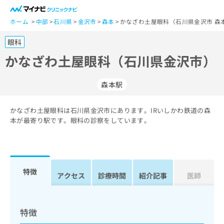
一
般
ホーム
中部
石川県
金沢市
森本
かなざわ土屋眼科（石川県金沢市 森
ユ
眼科
ー
ザ
かなざわ土屋眼科（石川県金沢市）
ー
の
森本駅
方
は
こ
かなざわ土屋眼科は石川県金沢市にあります。IRいしかわ鉄道の森
本が最寄り駅です。眼科の診察をしています。
ち
ら
医
マ
療
イ
特徴
アクセス
診療時間
紹介記事
医師
関
ナ
係
ビ
者
ク
の
リ
特徴
方
ニ