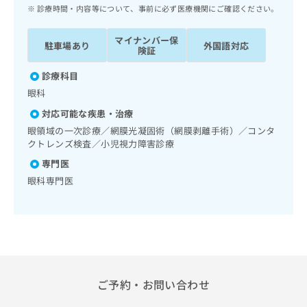
ッ
は
診療時間・内容等について、事前に必ず医療機関にご確認ください。
ク
こ
ナ
ち
マイナンバー保
駐車場あり
外国語対応
ビ
険証
ら
に
関
診療科目
広
す
広
眼科
告
る
告
代
対応可能な疾患・治療
お
出
理
問
眼領域の一次診療／網膜光凝固術（網膜剥離手術）／コンタ
稿
店
クトレンズ検査／小児視力障害診療
い
の
合
の
お
専門医
わ
方
問
眼科専門医
せ
い
は
は
合
こ
こ
わ
ち
ち
せ
ら
ら
は
こ
こち
ち
広
らは
ご予約・お問い合わせ
広
ら
告
マイ
告
出
ナビ