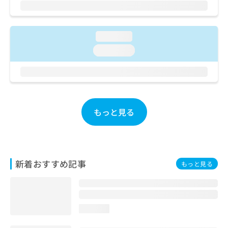
ご了
ら
み
承く
は
ださ
こ
無
い。
ち
loading...
料
ら
情
loading...
報
拡
掲
充
載
の
情
お
報
申
の
もっと見る
し
修
込
正
み
は
は
こ
こ
ち
新着おすすめ記事
もっと見る
ち
ら
ら
そ
の
loading...
他
の