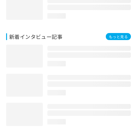
loading...
新着インタビュー記事
もっと見る
loading...
loading...
loading...