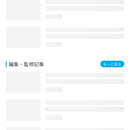
お
問
い
loading...
合
わ
せ
は
こ
loading...
ち
ら
編集・監修記事
もっと見る
loading...
loading...