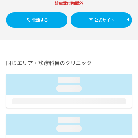
出
稿
クリ
診療受付時間外
資
稿
ニッ
の
料
クナ
の
お
の
ビサ
電話する
公式サイト
お
問
ご
イト
問
い
請
への
い
合
お問
求
合
合せ
わ
は
フォ
わ
せ
こ
ーム
せ
は
ち
とな
は
こ
ら
りま
同じエリア・診療科目のクリニック
こ
ち
す。
ち
ら
クリ
無
ら
ニッ
料
loading...
クの
資
情
予
loading...
料
報
約・
の
症状
拡
のご
ご
充
相談
請
の
など
求
お
はで
loading...
は
申
きま
こ
せん
loading...
し
ので
ち
込