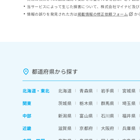
ち
み
当サービスによって生じた損害について、株式会社マイナビ及び
ら
は
情報の誤りを発見された方は
掲載情報の修正依頼フォーム
か
こ
ち
そ
ら
の
他
の
お
問
い
都道府県から探す
合
わ
せ
北海道
・
東北
北海道
青森県
岩手県
宮城県
は
こ
関東
茨城県
栃木県
群馬県
埼玉県
ち
ら
中部
新潟県
富山県
石川県
福井県
近畿
滋賀県
京都府
大阪府
兵庫県