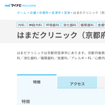
一
ホーム
近畿
京都府
宮津市
宮津
はまだクリニック（京
般
ユ
内科
神経内科
呼吸器科
消化器科
循環器科
皮膚
ー
ザ
はまだクリニック（京都
ー
の
方
はまだクリニックは京都府宮津市にあります。京都丹後鉄
は
科／消化器科／循環器科／皮膚科／アレルギー科／心療内
こ
ち
ら
特徴
アクセス
医
マ
療
イ
ナ
関
特徴
ビ