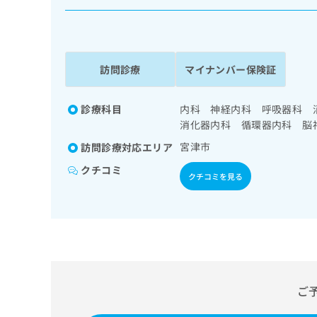
係
ク
者
リ
の
ニ
ッ
方
ク
訪問診療
マイナンバー保険証
は
ナ
こ
ビ
ち
診療科目
内科 神経内科 呼吸器科 
に
関
消化器内科 循環器内科 脳
ら
す
宮津市
訪問診療対応エリア
る
お
クチコミ
広
クチコミを見る
広
問
告
告
い
出
代
合
稿
わ
理
の
せ
店
お
は
の
問
こ
い
方
ち
ご
合
ら
は
わ
こ