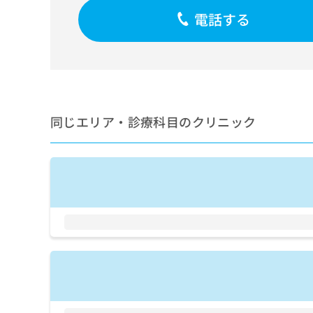
せ
こち
ち
らは
電話する
は
マイ
こ
ら
ナビ
ち
クリ
ら
ニッ
クナ
広
ビサ
広
資
イト
告
告
への
料
出
同じエリア・診療科目のクリニック
出
お問
の
稿
合せ
稿
ご
の
フォ
の
請
お
ーム
お
求
問
とな
問
りま
は
い
い
す。
こ
合
合
クリ
ち
わ
ニッ
わ
ら
せ
クの
せ
は
予
は
約・
こ
こ
無
症状
ち
ち
のご
料
ら
相談
ら
情
など
報
はで