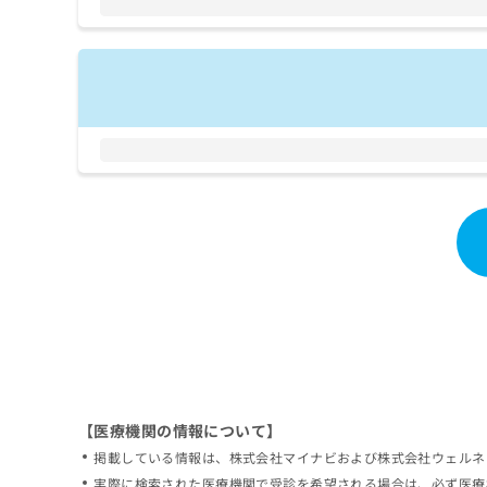
拡
資
きま
充
料
せん
の
ので
の
ご了
お
ご
承く
申
請
ださ
し
求
い。
込
は
み
こ
は
ち
こ
ら
ち
ら
無
料
掲
情
載
報
情
拡
報
充
の
の
修
お
【医療機関の情報について】
正
申
掲載している情報は、株式会社マイナビおよび株式会社ウェルネ
は
し
こ
実際に検索された医療機関で受診を希望される場合は、必ず医療
込