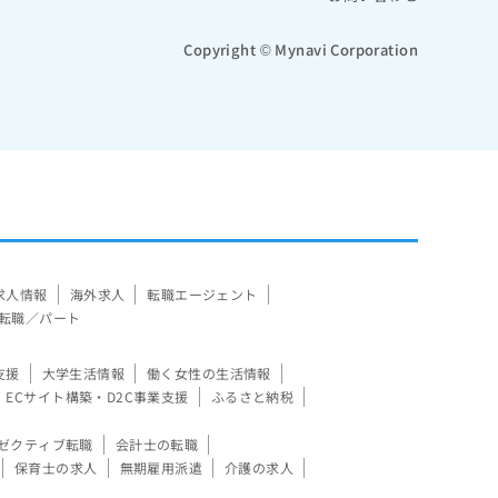
Copyright © Mynavi Corporation
求人情報
海外求人
転職エージェント
転職／パート
支援
大学生活情報
働く女性の生活情報
ECサイト構築・D2C事業支援
ふるさと納税
ゼクティブ転職
会計士の転職
保育士の求人
無期雇用派遣
介護の求人