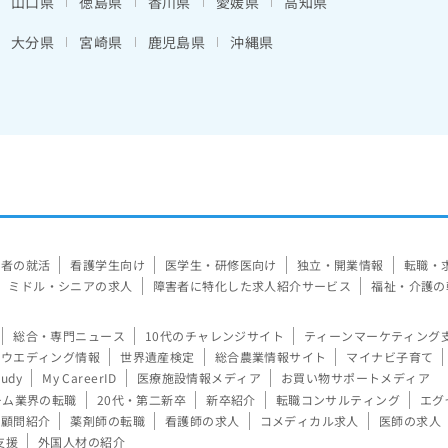
山口県
徳島県
香川県
愛媛県
高知県
大分県
宮崎県
鹿児島県
沖縄県
験者の就活
看護学生向け
医学生・研修医向け
独立・開業情報
転職・
ミドル・シニアの求人
障害者に特化した求人紹介サービス
福祉・介護の
総合・専門ニュース
10代のチャレンジサイト
ティーンマーケティング
ウエディング情報
世界遺産検定
総合農業情報サイト
マイナビ子育て
tudy
My CareerID
医療施設情報メディア
お買い物サポートメディア
ーム業界の転職
20代・第二新卒
新卒紹介
転職コンサルティング
エグ
顧問紹介
薬剤師の転職
看護師の求人
コメディカル求人
医師の求人
支援
外国人材の紹介