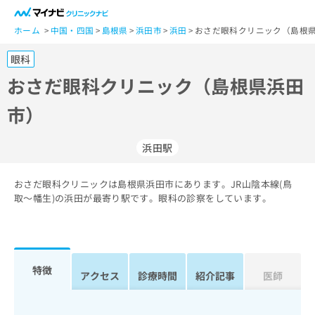
一
般
ホーム
中国・四国
島根県
浜田市
浜田
おさだ眼科クリニック（島根県
ユ
眼科
ー
ザ
おさだ眼科クリニック（島根県浜田
ー
市）
の
方
は
浜田駅
こ
ち
おさだ眼科クリニックは島根県浜田市にあります。JR山陰本線(鳥
ら
取～幡生)の浜田が最寄り駅です。眼科の診察をしています。
医
マ
療
イ
関
ナ
係
ビ
特徴
アクセス
診療時間
紹介記事
医師
者
ク
の
リ
方
ニ