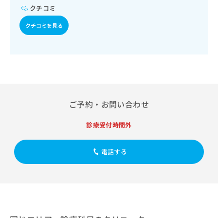
出
稿
クリ
資
クチコミ
稿
ニッ
の
料
クナ
の
お
の
クチコミを見る
ビサ
お
問
ご
イト
問
い
請
への
い
合
お問
求
合
合せ
わ
は
フォ
わ
せ
こ
ーム
せ
は
ち
とな
は
こ
ら
りま
こ
ち
ご予約・お問い合わせ
す。
ち
ら
クリ
無
ら
ニッ
診療受付時間外
料
クの
資
情
予
料
報
約・
電話する
の
症状
拡
のご
ご
充
相談
請
の
など
求
お
はで
は
申
きま
こ
せん
し
ので
ち
込