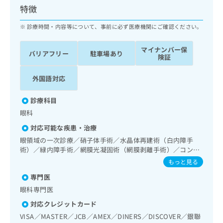
ッ
は
特徴
ク
こ
ナ
診療時間・内容等について、事前に必ず医療機関にご確認ください。
ち
ビ
ら
に
マイナンバー保
バリアフリー
駐車場あり
関
険証
広
す
広
告
る
告
外国語対応
代
お
出
理
問
稿
診療科目
店
い
の
眼科
合
の
お
わ
方
問
対応可能な疾患・治療
せ
い
は
眼領域の一次診療／硝子体手術／水晶体再建術（白内障手
は
合
こ
術）／緑内障手術／網膜光凝固術（網膜剥離手術）／コンタ
こ
わ
ち
クトレンズ検査／小児視力障害診療
もっと見る
ち
せ
ら
ら
は
専門医
こ
眼科専門医
こち
ち
広
らは
対応クレジットカード
広
ら
告
マイ
告
VISA／MASTER／JCB／AMEX／DINERS／DISCOVER／銀聯
出
ナビ