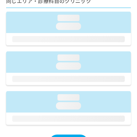
同じエリア・診療科目のクリニック
ご了
ら
み
承く
は
ださ
こ
無
い。
loading...
ち
料
loading...
ら
情
報
拡
掲
充
載
の
情
loading...
お
報
申
の
loading...
し
修
込
正
み
は
は
こ
こ
ち
loading...
ち
ら
loading...
ら
そ
の
他
の