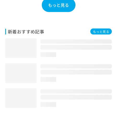
お
もっと見る
問
い
合
わ
せ
新着おすすめ記事
もっと見る
は
こ
ち
ら
loading...
loading...
loading...