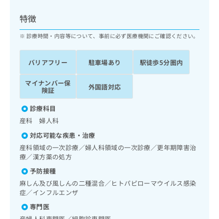
ッ
は
ク
こ
特徴
ナ
ち
ビ
診療時間・内容等について、事前に必ず医療機関にご確認ください。
ら
に
関
広
バリアフリー
駐車場あり
駅徒歩5分圏内
す
広
告
る
告
代
マイナンバー保
お
出
外国語対応
険証
理
問
稿
店
い
の
診療科目
合
の
お
産科 婦人科
わ
方
問
せ
い
は
対応可能な疾患・治療
は
合
こ
産科領域の一次診療／婦人科領域の一次診療／更年期障害治
こ
わ
ち
療／漢方薬の処方
ち
せ
ら
予防接種
ら
は
こ
麻しん及び風しんの二種混合／ヒトパピローマウイルス感染
こち
ち
症／インフルエンザ
広
らは
広
ら
告
マイ
専門医
告
出
ナビ
産婦人科専門医／細胞診専門医