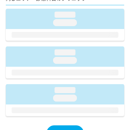
ご了
ら
み
承く
は
ださ
こ
loading...
無
い。
ち
料
loading...
ら
情
報
拡
掲
充
載
の
情
loading...
お
報
loading...
申
の
し
修
込
正
み
は
は
こ
loading...
こ
ち
ち
ら
loading...
ら
そ
の
他
の