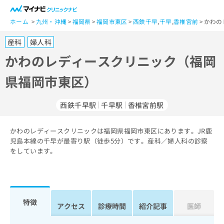
一
般
ホーム
九州・沖縄
福岡県
福岡市東区
西鉄千早
,
千早
,
香椎宮前
かわの
ユ
産科
婦人科
ー
ザ
かわのレディースクリニック（福岡
ー
県福岡市東区）
の
方
は
西鉄千早駅
千早駅
香椎宮前駅
こ
ち
かわのレディースクリニックは福岡県福岡市東区にあります。JR鹿
ら
児島本線の千早が最寄り駅（徒歩5分）です。産科／婦人科の診察
をしています。
医
マ
療
イ
関
ナ
係
ビ
者
ク
特徴
アクセス
診療時間
紹介記事
医師
の
リ
方
ニ