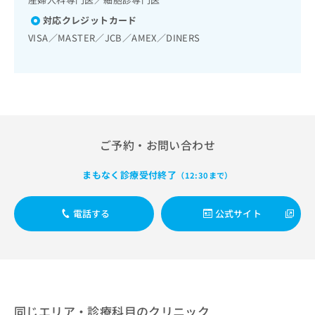
出
稿
クリ
資
稿
ニッ
の
対応クレジットカード
料
クナ
の
お
の
VISA／MASTER／JCB／AMEX／DINERS
ビサ
お
問
ご
イト
問
い
請
への
い
合
お問
求
合
合せ
わ
は
フォ
わ
せ
こ
ーム
せ
は
ち
とな
は
こ
ら
りま
ご予約・お問い合わせ
こ
ち
す。
ち
ら
クリ
無
ら
ニッ
まもなく診療受付終了
（12:30まで）
料
クの
資
情
予
料
報
約・
電話する
公式サイト
の
症状
拡
のご
ご
充
相談
請
の
など
求
お
はで
は
申
きま
こ
せん
し
ので
ち
込
同じエリア・診療科目のクリニック