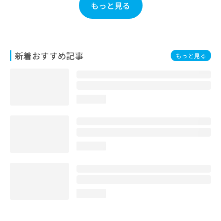
もっと見る
お
問
い
合
わ
新着おすすめ記事
せ
もっと見る
は
こ
ち
ら
loading...
loading...
loading...