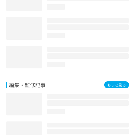
お
loading...
問
い
合
わ
せ
loading...
は
こ
ち
ら
loading...
編集・監修記事
もっと見る
loading...