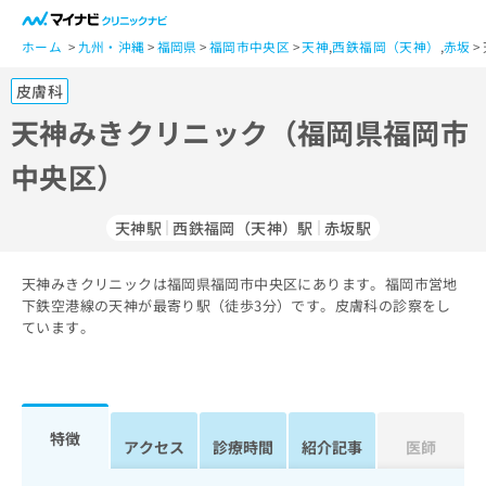
一
般
ホーム
九州・沖縄
福岡県
福岡市中央区
天神
,
西鉄福岡（天神）
,
赤坂
ユ
皮膚科
ー
ザ
天神みきクリニック（福岡県福岡市
ー
中央区）
の
方
は
天神駅
西鉄福岡（天神）駅
赤坂駅
こ
ち
天神みきクリニックは福岡県福岡市中央区にあります。福岡市営地
ら
下鉄空港線の天神が最寄り駅（徒歩3分）です。皮膚科の診察をし
ています。
医
マ
療
イ
関
ナ
係
ビ
者
ク
特徴
アクセス
診療時間
紹介記事
医師
の
リ
方
ニ