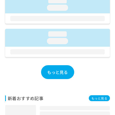
loading...
ご了
ら
み
承く
は
loading...
ださ
こ
無
い。
ち
料
ら
情
報
loading...
拡
掲
充
載
loading...
の
情
お
報
申
の
し
修
込
正
み
は
もっと見る
は
こ
こ
ち
ち
ら
ら
新着おすすめ記事
そ
もっと見る
の
他
の