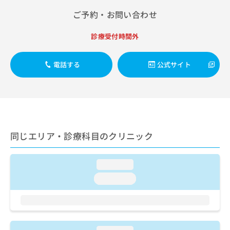
出
稿
クリ
資
稿
ニッ
ご予約・お問い合わせ
の
料
クナ
の
お
の
ビサ
お
問
診療受付時間外
ご
イト
問
い
請
への
い
合
お問
求
合
電話する
公式サイト
合せ
わ
は
フォ
わ
せ
こ
ーム
せ
は
ち
とな
は
こ
ら
りま
こ
ち
す。
ち
ら
クリ
無
ら
ニッ
料
同じエリア・診療科目のクリニック
クの
資
情
予
料
報
約・
の
症状
拡
loading...
のご
ご
充
loading...
相談
請
の
など
求
お
はで
は
申
きま
こ
せん
し
ので
ち
込