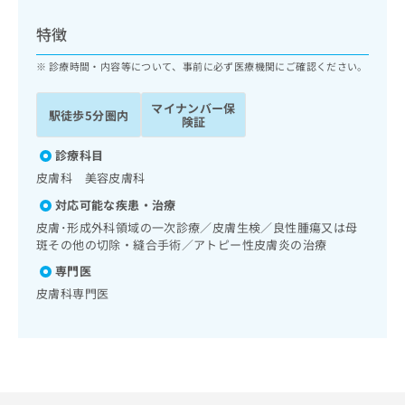
ッ
は
ク
こ
特徴
ナ
ち
ビ
診療時間・内容等について、事前に必ず医療機関にご確認ください。
ら
に
関
マイナンバー保
広
駅徒歩5分圏内
す
広
険証
告
る
告
代
お
診療科目
出
理
問
稿
皮膚科 美容皮膚科
店
い
の
対応可能な疾患・治療
合
の
お
わ
皮膚･形成外科領域の一次診療／皮膚生検／良性腫瘍又は母
方
問
せ
斑その他の切除・縫合手術／アトピー性皮膚炎の治療
い
は
は
合
こ
専門医
こ
わ
ち
皮膚科専門医
ち
せ
ら
ら
は
こ
こち
ち
広
らは
広
ら
告
マイ
告
出
ナビ