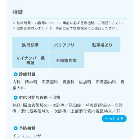
ッ
は
ク
こ
特徴
ナ
ち
ビ
診療時間・内容等について、事前に必ず医療機関にご確認ください。
ら
に
訪問診療対応エリアは、事前に必ず医療機関にご確認ください。
関
広
す
広
告
訪問診療
バリアフリー
駐車場あり
る
告
代
お
出
マイナンバー保
理
問
稿
外国語対応
険証
店
い
の
合
の
お
診療科目
わ
方
問
内科 精神科 呼吸器科 胃腸科 皮膚科 呼吸器内科 胃
せ
い
は
腸内科
は
合
こ
こ
わ
対応可能な疾患・治療
ち
ち
せ
神経･脳血管領域の一次診療／認知症／呼吸器領域の一次診
ら
ら
は
療／消化器系領域の一次診療／上部消化管内視鏡検査／肝･
こ
胆道・膵臓領域の一次診療／循環器系領域の一次診療／ホル
もっと見る
こち
ち
ター型心電図検査／内分泌･代謝･栄養領域の一次診療／イン
広
らは
予防接種
広
ら
スリン療法／糖尿病患者教育（食事療法、運動療法、自己血
告
マイ
告
糖測定）／糖尿病による合併症に対する継続的な管理及び指
出
インフルエンザ
ナビ