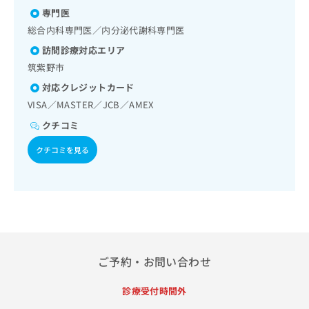
導／医療用麻薬によるがん疼痛治療／漢方薬の処方／在宅に
出
稿
クリ
資
専門医
おける看取り
稿
ニッ
の
料
クナ
総合内科専門医／内分泌代謝科専門医
の
お
の
ビサ
お
問
ご
訪問診療対応エリア
イト
問
い
請
への
筑紫野市
い
合
お問
求
合
対応クレジットカード
合せ
わ
は
フォ
わ
せ
こ
VISA／MASTER／JCB／AMEX
ーム
せ
は
ち
とな
クチコミ
は
こ
ら
りま
こ
ち
す。
クチコミを見る
ち
ら
クリ
無
ら
ニッ
料
クの
資
情
予
料
報
約・
の
症状
拡
のご
ご
充
相談
請
の
など
求
ご予約・お問い合わせ
お
はで
は
申
きま
こ
せん
し
診療受付時間外
ので
ち
込