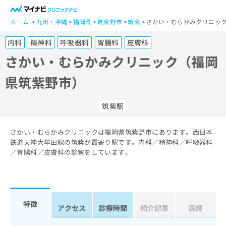
一
般
ホーム
九州・沖縄
福岡県
筑紫野市
筑紫
さかい・むらかみクリニック
ユ
内科
精神科
呼吸器科
胃腸科
皮膚科
ー
ザ
さかい・むらかみクリニック（福岡
ー
県筑紫野市）
の
方
は
筑紫駅
こ
ち
さかい・むらかみクリニックは福岡県筑紫野市にあります。西日本
ら
鉄道天神大牟田線の筑紫が最寄り駅です。内科／精神科／呼吸器科
／胃腸科／皮膚科の診察をしています。
医
マ
療
イ
関
ナ
係
ビ
者
ク
特徴
アクセス
診療時間
紹介記事
医師
の
リ
方
ニ