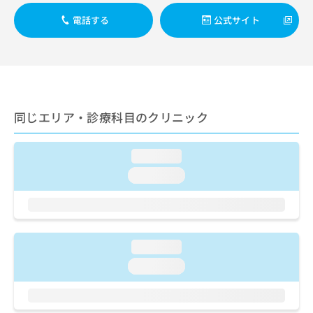
ご了
ら
み
承く
電話する
公式サイト
は
ださ
こ
無
い。
ち
料
ら
情
報
拡
掲
充
載
同じエリア・診療科目のクリニック
の
情
お
報
申
の
loading...
し
修
loading...
込
正
み
は
は
こ
こ
ち
ち
ら
ら
loading...
loading...
そ
の
他
の