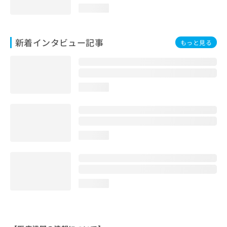
loading...
新着インタビュー記事
もっと見る
loading...
loading...
loading...