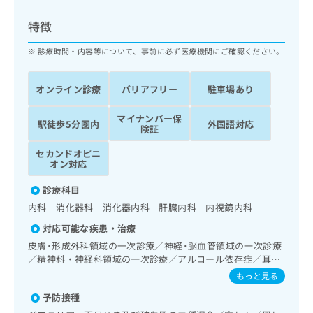
ッ
は
ク
こ
特徴
ナ
ち
ビ
診療時間・内容等について、事前に必ず医療機関にご確認ください。
ら
に
関
広
オンライン診療
バリアフリー
駐車場あり
す
広
告
る
告
代
マイナンバー保
お
出
駅徒歩5分圏内
外国語対応
険証
理
問
稿
店
い
の
セカンドオピニ
合
の
お
オン対応
わ
方
問
せ
診療科目
い
は
は
合
内科 消化器科 消化器内科 肝臓内科 内視鏡内科
こ
こ
わ
ち
対応可能な疾患・治療
ち
せ
ら
ら
皮膚･形成外科領域の一次診療／神経･脳血管領域の一次診療
は
／精神科・神経科領域の一次診療／アルコール依存症／耳鼻
こ
こち
咽喉領域の一次診療／呼吸器領域の一次診療／消化器系領域
ち
もっと見る
広
らは
の一次診療／上部消化管内視鏡検査／下部消化管内視鏡検査
広
ら
告
マイ
予防接種
／下部消化管内視鏡的切除術／人工肛門の管理／肝･胆道・
告
出
ナビ
膵臓領域の一次診療／肝悪性腫瘍化学療法／循環器系領域の