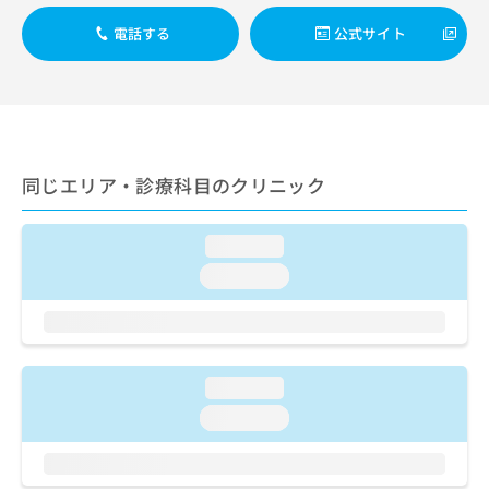
ご了
ら
み
承く
は
電話する
公式サイト
ださ
こ
無
い。
ち
料
ら
情
報
拡
掲
充
載
同じエリア・診療科目のクリニック
の
情
お
報
申
の
loading...
し
修
込
loading...
正
み
は
は
こ
こ
ち
ち
ら
ら
loading...
そ
loading...
の
他
の