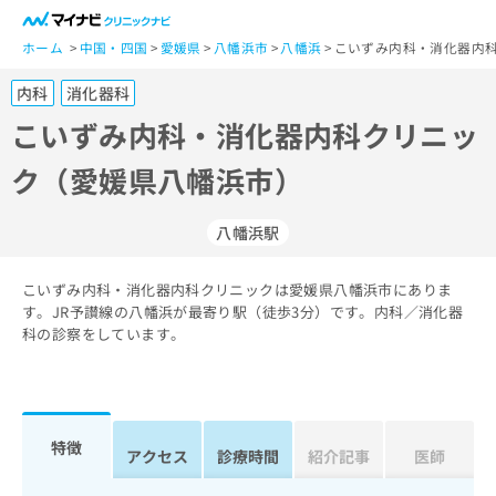
一
般
ホーム
中国・四国
愛媛県
八幡浜市
八幡浜
こいずみ内科・消化器内科
ユ
内科
消化器科
ー
ザ
こいずみ内科・消化器内科クリニッ
ー
ク（愛媛県八幡浜市）
の
方
は
八幡浜駅
こ
ち
こいずみ内科・消化器内科クリニックは愛媛県八幡浜市にありま
ら
す。JR予讃線の八幡浜が最寄り駅（徒歩3分）です。内科／消化器
科の診察をしています。
医
マ
療
イ
関
ナ
係
ビ
者
ク
特徴
アクセス
診療時間
紹介記事
医師
の
リ
方
ニ