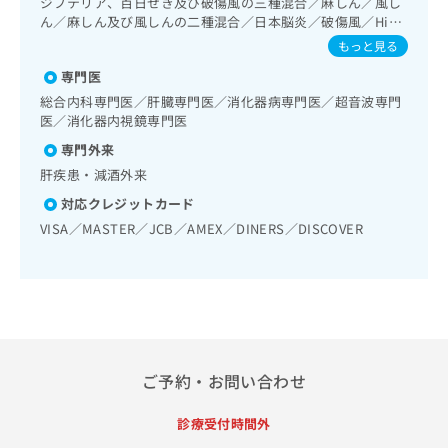
ジフテリア、百日せき及び破傷風の三種混合／麻しん／風し
出
稿
クリ
資
一次診療／腎･泌尿器系領域の一次診療／内分泌･代謝･栄養
ん／麻しん及び風しんの二種混合／日本脳炎／破傷風／Hib
稿
ニッ
の
料
領域の一次診療／内分泌機能検査／インスリン療法／糖尿病
感染症／ヒトパピローマウイルス感染症／水痘／インフルエ
クナ
の
もっと見る
お
の
患者教育（食事療法、運動療法、自己血糖測定）／糖尿病に
ビサ
ンザ／成人の肺炎球菌感染症／おたふくかぜ／A型肝炎／B型
お
問
ご
よる合併症に対する継続的な管理及び指導／血液・免疫系領
イト
専門医
肝炎／狂犬病／ロタウイルス感染症
問
い
請
への
域の一次診療／小児領域の一次診療／医療用麻薬によるがん
総合内科専門医／肝臓専門医／消化器病専門医／超音波専門
い
合
お問
求
疼痛治療／漢方薬の処方
医／消化器内視鏡専門医
合
合せ
わ
は
フォ
わ
せ
専門外来
こ
ーム
せ
は
ち
肝疾患・減酒外来
とな
は
こ
ら
りま
対応クレジットカード
こ
ち
す。
ち
ら
VISA／MASTER／JCB／AMEX／DINERS／DISCOVER
クリ
無
ら
ニッ
料
クの
資
情
予
料
報
約・
の
症状
拡
のご
ご
充
相談
請
の
など
求
お
ご予約・お問い合わせ
はで
は
申
きま
こ
せん
し
診療受付時間外
ので
ち
込