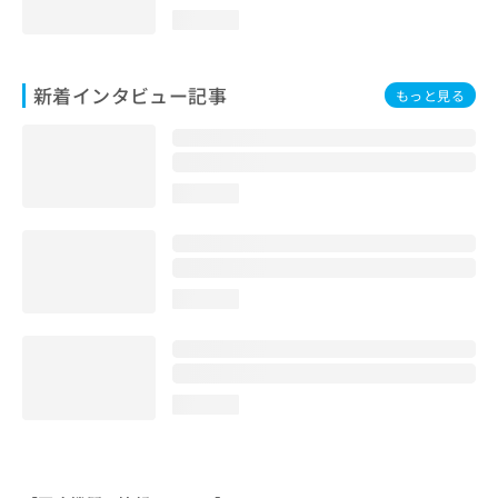
loading...
新着インタビュー記事
もっと見る
loading...
loading...
loading...