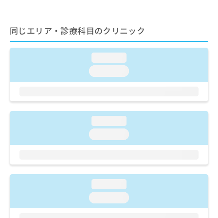
ご了
ら
み
承く
は
ださ
こ
無
い。
同じエリア・診療科目のクリニック
ち
料
ら
情
報
loading...
拡
掲
loading...
充
載
の
情
お
報
申
の
し
修
loading...
込
正
み
は
loading...
は
こ
こ
ち
ち
ら
ら
loading...
そ
の
loading...
他
の