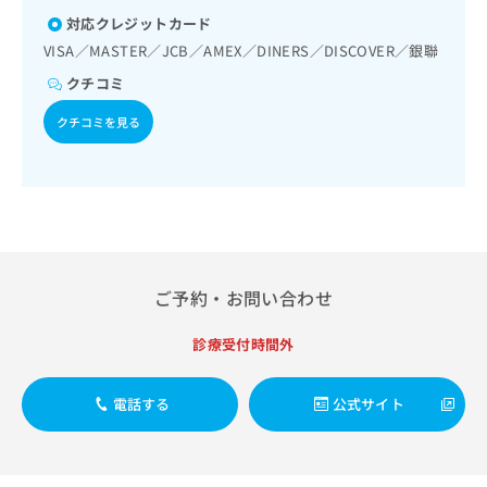
出
稿
クリ
資
対応クレジットカード
稿
ニッ
の
料
クナ
の
VISA／MASTER／JCB／AMEX／DINERS／DISCOVER／銀聯
お
の
ビサ
お
問
ご
イト
クチコミ
問
い
請
への
い
合
お問
求
クチコミを見る
合
合せ
わ
は
フォ
わ
せ
こ
ーム
せ
は
ち
とな
は
こ
ら
りま
こ
ち
す。
ち
ら
クリ
無
ら
ニッ
料
クの
ご予約・お問い合わせ
資
情
予
料
報
約・
の
症状
診療受付時間外
拡
のご
ご
充
相談
請
の
など
電話する
公式サイト
求
お
はで
は
申
きま
こ
せん
し
ので
ち
込