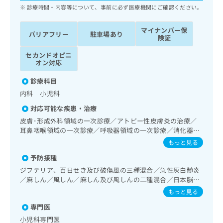
ッ
は
診療時間・内容等について、事前に必ず医療機関にご確認ください。
ク
こ
ナ
ち
マイナンバー保
バリアフリー
駐車場あり
ビ
険証
ら
に
関
セカンドオピニ
広
オン対応
す
広
告
る
告
診療科目
代
お
出
理
内科 小児科
問
稿
店
い
の
対応可能な疾患・治療
合
の
お
皮膚･形成外科領域の一次診療／アトピー性皮膚炎の治療／
わ
方
問
耳鼻咽喉領域の一次診療／呼吸器領域の一次診療／消化器系
せ
い
は
領域の一次診療／肝･胆道・膵臓領域の一次診療／循環器系
もっと見る
は
合
こ
領域の一次診療／腎･泌尿器系領域の一次診療／血液・免疫
こ
わ
予防接種
系領域の一次診療／筋・骨格系及び外傷領域の一次診療／小
ち
ち
せ
児領域の一次診療／小児循環器疾患／小児呼吸器疾患／小児
ら
ジフテリア、百日せき及び破傷風の三種混合／急性灰白髄炎
ら
は
アレルギー疾患／乳幼児の育児相談／夜尿症の治療／漢方薬
／麻しん／風しん／麻しん及び風しんの二種混合／日本脳炎
こ
の処方
／破傷風／結核／Hib感染症／小児の肺炎球菌感染症／ヒト
もっと見る
こち
ち
広
パピローマウイルス感染症／水痘／インフルエンザ／成人の
らは
広
ら
専門医
告
肺炎球菌感染症／おたふくかぜ／A型肝炎／B型肝炎／狂犬病
マイ
告
出
／ロタウイルス感染症
ナビ
小児科専門医