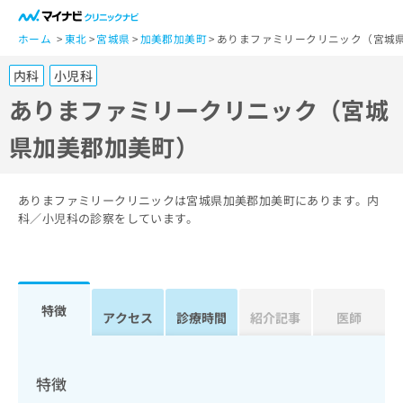
一
般
ホーム
東北
宮城県
加美郡加美町
ありまファミリークリニック（宮城
ユ
内科
小児科
ー
ザ
ありまファミリークリニック（宮城
ー
県加美郡加美町）
の
方
は
こ
ありまファミリークリニックは宮城県加美郡加美町にあります。内
ち
科／小児科の診察をしています。
ら
医
マ
療
イ
特徴
関
アクセス
診療時間
紹介記事
医師
ナ
係
ビ
者
ク
の
リ
特徴
方
ニ