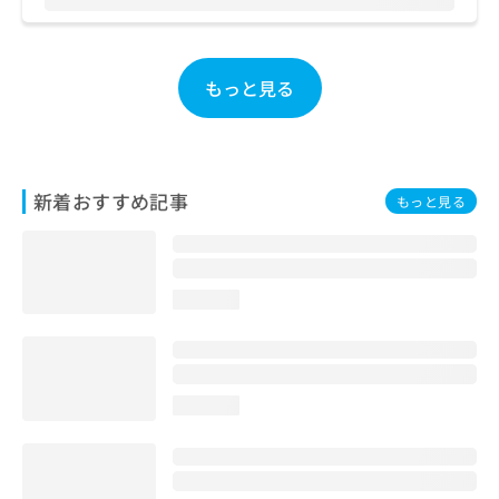
お
問
い
合
もっと見る
わ
せ
は
こ
ち
新着おすすめ記事
もっと見る
ら
loading...
loading...