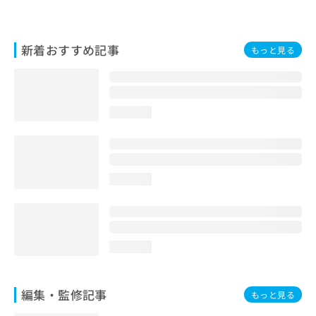
お
問
い
新着おすすめ記事
もっと見る
合
わ
せ
は
こ
loading...
ち
ら
loading...
loading...
編集・監修記事
もっと見る