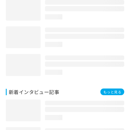
loading...
loading...
loading...
新着インタビュー記事
もっと見る
loading...