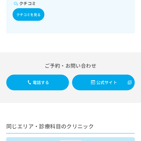
出
稿
クリ
クチコミ
資
稿
ニッ
の
料
クナ
の
クチコミを見る
お
の
ビサ
お
問
ご
イト
問
い
請
への
い
合
お問
求
合
合せ
わ
は
フォ
わ
せ
こ
ーム
せ
は
ち
とな
は
こ
ら
りま
こ
ご予約・お問い合わせ
ち
す。
ち
ら
クリ
無
ら
ニッ
料
電話する
公式サイト
クの
資
情
予
料
報
約・
の
症状
拡
のご
ご
充
相談
請
の
など
求
お
はで
は
同じエリア・診療科目のクリニック
申
きま
こ
せん
し
ので
ち
込