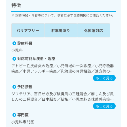
ッ
は
特徴
ク
こ
ナ
診療時間・内容等について、事前に必ず医療機関にご確認ください。
ち
ビ
ら
に
バリアフリー
駐車場あり
外国語対応
関
広
す
広
告
る
診療科目
告
代
お
出
小児科
理
問
稿
対応可能な疾患・治療
店
い
の
合
の
アトピー性皮膚炎の治療／小児領域の一次診療／小児呼吸器
お
わ
疾患／小児アレルギー疾患／乳幼児の育児相談／漢方薬の処
方
問
方
せ
い
は
もっと見る
は
合
こ
予防接種
こ
わ
ち
ち
ジフテリア、百日せき及び破傷風の三種混合／麻しん及び風
せ
ら
しんの二種混合／日本脳炎／結核／小児の肺炎球菌感染症／
ら
は
水痘／インフルエンザ／おたふくかぜ／B型肝炎／ロタウイ
こ
もっと見る
ルス感染症
こち
ち
広
専門医
らは
広
ら
告
マイ
小児科専門医
告
出
ナビ