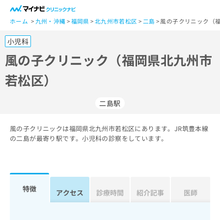
一
般
ホーム
九州・沖縄
福岡県
北九州市若松区
二島
風の子クリニック（福
ユ
小児科
ー
ザ
風の子クリニック（福岡県北九州市
ー
若松区）
の
方
は
二島駅
こ
ち
風の子クリニックは福岡県北九州市若松区にあります。JR筑豊本線
ら
の二島が最寄り駅です。小児科の診察をしています。
医
マ
療
イ
関
ナ
係
ビ
特徴
アクセス
診療時間
紹介記事
医師
者
ク
の
リ
方
ニ