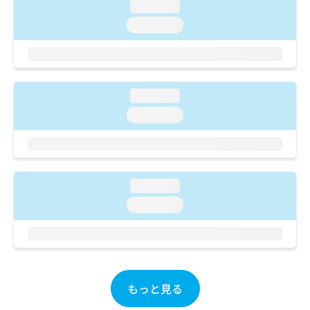
ご了
ら
loading...
み
承く
は
loading...
ださ
こ
無
い。
ち
料
ら
情
報
拡
掲
loading...
充
載
loading...
の
情
お
報
申
の
し
修
込
正
loading...
み
は
は
こ
loading...
こ
ち
ち
ら
ら
そ
の
もっと見る
他
の