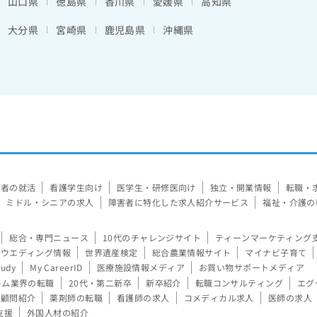
山口県
徳島県
香川県
愛媛県
高知県
大分県
宮崎県
鹿児島県
沖縄県
験者の就活
看護学生向け
医学生・研修医向け
独立・開業情報
転職・
ミドル・シニアの求人
障害者に特化した求人紹介サービス
福祉・介護の
総合・専門ニュース
10代のチャレンジサイト
ティーンマーケティング
ウエディング情報
世界遺産検定
総合農業情報サイト
マイナビ子育て
tudy
My CareerID
医療施設情報メディア
お買い物サポートメディア
ーム業界の転職
20代・第二新卒
新卒紹介
転職コンサルティング
エグ
顧問紹介
薬剤師の転職
看護師の求人
コメディカル求人
医師の求人
支援
外国人材の紹介