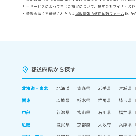
ち
み
当サービスによって生じた損害について、株式会社マイナビ及び
ら
は
情報の誤りを発見された方は
掲載情報の修正依頼フォーム
か
こ
ち
そ
ら
の
他
の
お
問
い
都道府県から探す
合
わ
せ
北海道
・
東北
北海道
青森県
岩手県
宮城県
は
こ
関東
茨城県
栃木県
群馬県
埼玉県
ち
ら
中部
新潟県
富山県
石川県
福井県
近畿
滋賀県
京都府
大阪府
兵庫県