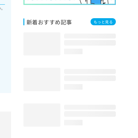
い。
新着おすすめ記事
もっと見る
loading...
loading...
loading...