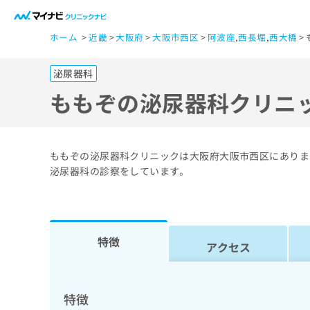
一
ホーム
近畿
大阪府
大阪市西区
阿波座
,
西長堀
,
西大橋
般
ユ
泌尿器科
ー
ザ
ももぞの泌尿器科クリニ
ー
の
方
ももぞの泌尿器科クリニックは大阪府大阪市西区にありま
は
泌尿器科の診察をしています。
こ
ち
ら
特徴
アクセス
医
マ
療
イ
ナ
関
特徴
ビ