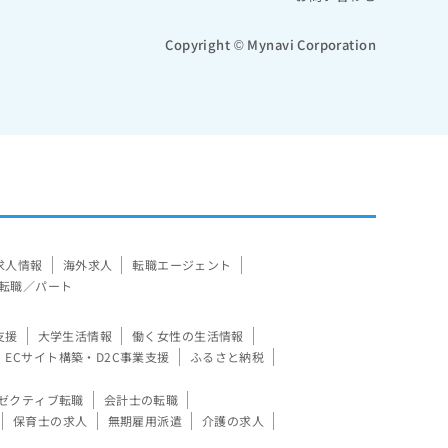
Copyright © Mynavi Corporation
求人情報
海外求人
転職エージェント
転職／パート
支援
大学生活情報
働く女性の生活情報
ECサイト構築・D2C事業支援
ふるさと納税
ゼクティブ転職
会計士の転職
保育士の求人
無期雇用派遣
介護の求人