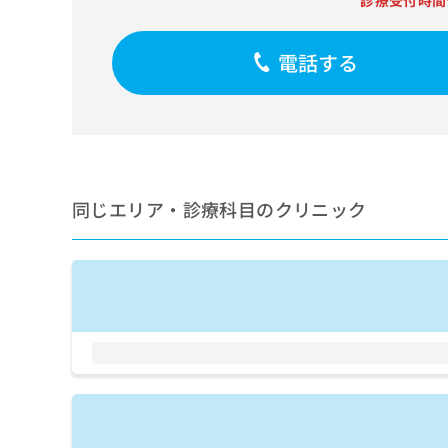
診療受付時間
せ
こち
ち
らは
は
マイ
こ
ら
ナビ
電話する
ち
クリ
ら
ニッ
クナ
広
ビサ
広
資
イト
告
告
への
料
出
出
お問
の
稿
合せ
稿
ご
の
同じエリア・診療科目のクリニック
フォ
の
請
お
ーム
お
求
問
とな
問
りま
は
い
い
す。
こ
合
合
クリ
ち
わ
ニッ
わ
ら
せ
クの
せ
は
予
は
約・
こ
こ
無
症状
ち
ち
のご
料
ら
相談
ら
情
など
報
はで