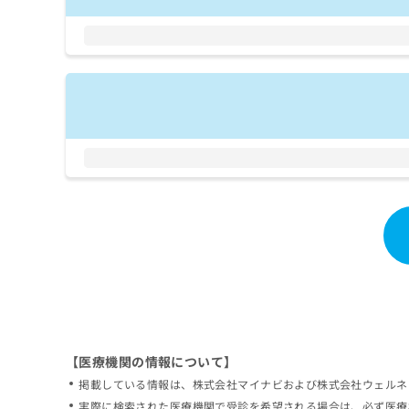
拡
資
きま
充
料
せん
の
ので
の
ご了
お
ご
承く
申
請
ださ
し
求
い。
込
は
み
こ
は
ち
こ
ら
ち
ら
無
料
掲
情
載
報
情
拡
報
充
の
の
修
お
【医療機関の情報について】
正
申
掲載している情報は、株式会社マイナビおよび株式会社ウェルネ
は
し
こ
実際に検索された医療機関で受診を希望される場合は、必ず医療
込