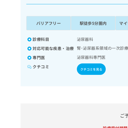
係
ク
者
リ
の
ニ
ッ
方
バリアフリー
駅徒歩5分圏内
マイ
ク
は
ナ
こ
ビ
診療科目
泌尿器科
ち
に
腎･泌尿器系領域の一次診
対応可能な疾患・治療
関
ら
す
泌尿器科専門医
専門医
る
クチコミ
お
クチコミを見る
広
広
問
告
告
い
出
代
合
稿
わ
理
の
せ
店
お
は
の
問
こ
い
方
ち
ご
合
ら
は
わ
こ