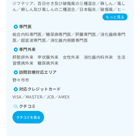
出
の一次診療／循環器系領域の一次診療／ホルター型心電図検
稿
クリ
ジフテリア、百日せき及び破傷風の三種混合／麻しん／風し
資
稿
ニッ
査／腎･泌尿器系領域の一次診療／婦人科領域の一次診療／
の
ん／麻しん及び風しんの二種混合／日本脳炎／破傷風／ヒト
料
クナ
更年期障害治療／内分泌･代謝･栄養領域の一次診療／内分泌
の
お
パピローマウイルス感染症／水痘／インフルエンザ／成人の
の
もっと見る
ビサ
機能検査／インスリン療法／糖尿病患者教育（食事療法、運
お
肺炎球菌感染症／A型肝炎／B型肝炎／狂犬病／髄膜炎菌感染
問
ご
イト
動療法、自己血糖測定）／糖尿病による合併症に対する継続
専門医
問
症
い
請
への
的な管理及び指導／血液・免疫系領域の一次診療／筋・骨格
い
合
総合内科専門医／糖尿病専門医／肝臓専門医／消化器病専門
お問
求
系及び外傷領域の一次診療／小児領域の一次診療／医療用麻
合
合せ
わ
医／超音波専門医／消化器内視鏡専門医
は
薬によるがん疼痛治療／漢方薬の処方／在宅における看取り
フォ
わ
せ
こ
専門外来
ーム
せ
は
ち
とな
肝胆膵外来 甲状腺外来 女性外来 消化器内科外来 生活
は
こ
ら
りま
習慣病外来 糖尿病外来
こ
ち
す。
ち
ら
クリ
訪問診療対応エリア
無
ら
ニッ
野々市市
料
クの
資
情
予
対応クレジットカード
料
報
約・
VISA／MASTER／JCB／AMEX
の
症状
拡
のご
ご
充
クチコミ
相談
請
の
など
求
クチコミを見る
お
はで
は
申
きま
こ
せん
し
ので
ち
込