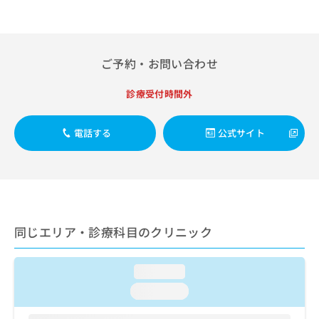
ご了
ら
み
承く
は
ださ
こ
無
い。
ち
料
ご予約・お問い合わせ
ら
情
報
診療受付時間外
拡
掲
充
載
の
情
電話する
公式サイト
お
報
申
の
し
修
込
正
み
は
は
こ
こ
ち
同じエリア・診療科目のクリニック
ち
ら
ら
loading...
そ
の
loading...
他
の