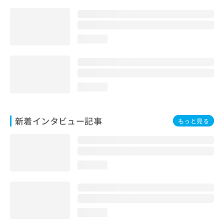
loading...
loading...
新着インタビュー記事
もっと見る
loading...
loading...