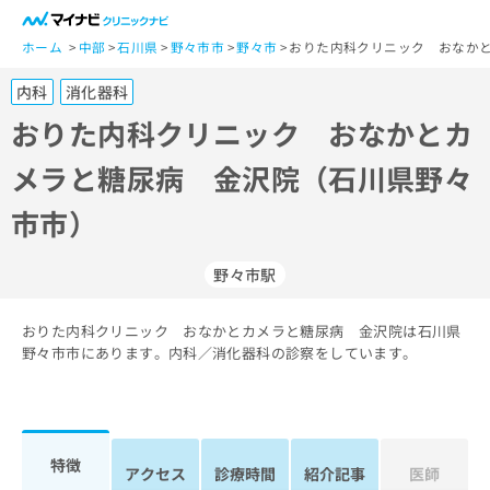
一
般
ホーム
中部
石川県
野々市市
野々市
おりた内科クリニック おなか
ユ
内科
消化器科
ー
ザ
おりた内科クリニック おなかとカ
ー
メラと糖尿病 金沢院（石川県野々
の
方
市市）
は
こ
ち
野々市駅
ら
おりた内科クリニック おなかとカメラと糖尿病 金沢院は石川県
医
マ
野々市市にあります。内科／消化器科の診察をしています。
療
イ
関
ナ
係
ビ
者
ク
の
リ
特徴
アクセス
診療時間
紹介記事
医師
方
ニ