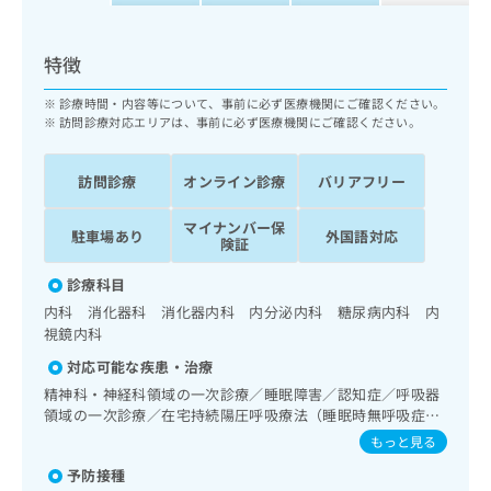
ッ
は
ク
こ
ナ
特徴
ち
ビ
ら
に
診療時間・内容等について、事前に必ず医療機関にご確認ください。
関
訪問診療対応エリアは、事前に必ず医療機関にご確認ください。
広
す
広
告
る
告
訪問診療
オンライン診療
バリアフリー
代
お
出
理
問
稿
マイナンバー保
店
い
の
駐車場あり
外国語対応
険証
合
の
お
わ
方
問
診療科目
せ
い
は
内科 消化器科 消化器内科 内分泌内科 糖尿病内科 内
は
合
こ
視鏡内科
こ
わ
ち
ち
せ
対応可能な疾患・治療
ら
ら
は
精神科・神経科領域の一次診療／睡眠障害／認知症／呼吸器
こ
領域の一次診療／在宅持続陽圧呼吸療法（睡眠時無呼吸症候
こち
ち
広
群治療）／在宅酸素療法／消化器系領域の一次診療／上部消
もっと見る
らは
広
ら
告
化管内視鏡検査／上部消化管内視鏡的切除術／下部消化管内
マイ
告
予防接種
視鏡検査／下部消化管内視鏡的切除術／肝･胆道・膵臓領域
出
ナビ