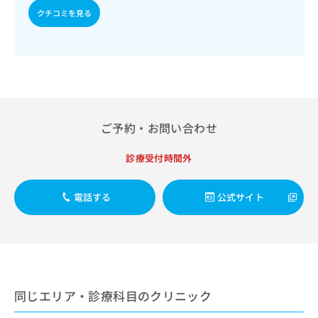
出
稿
クリ
資
クチコミを見る
稿
ニッ
の
料
クナ
の
お
の
ビサ
お
問
ご
イト
問
い
請
への
い
合
お問
求
合
合せ
わ
は
フォ
わ
せ
こ
ーム
せ
は
ち
ご予約・お問い合わせ
とな
は
こ
ら
りま
こ
ち
す。
診療受付時間外
ち
ら
クリ
無
ら
ニッ
料
クの
資
情
電話する
公式サイト
予
料
報
約・
の
症状
拡
のご
ご
充
相談
請
の
など
求
お
はで
は
申
きま
同じエリア・診療科目のクリニック
こ
せん
し
ので
ち
込