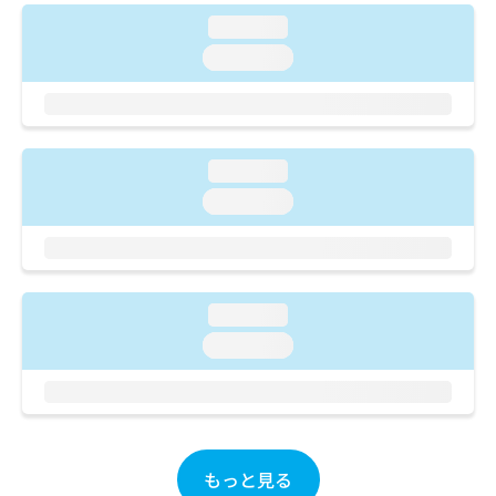
ご了
ら
み
承く
loading...
は
ださ
こ
loading...
無
い。
ち
料
ら
情
報
拡
掲
充
loading...
載
の
情
loading...
お
報
申
の
し
修
込
正
み
は
loading...
は
こ
loading...
こ
ち
ち
ら
ら
そ
の
他
もっと見る
の