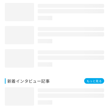
loading...
loading...
loading...
新着インタビュー記事
もっと見る
loading...