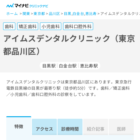
一
般
ホーム
関東
東京都
品川区
目黒
,
白金台
,
恵比寿
アイムスデンタルクリ
ユ
歯科
矯正歯科
小児歯科
歯科口腔外科
ー
ザ
アイムスデンタルクリニック（東京
ー
都品川区）
の
方
は
目黒駅
白金台駅
恵比寿駅
こ
ち
アイムスデンタルクリニックは東京都品川区にあります。東京急行
ら
電鉄目黒線の目黒が最寄り駅（徒歩約5分）です。歯科／矯正歯科
／小児歯科／歯科口腔外科の診察をしています。
医
マ
療
イ
関
ナ
係
ビ
者
ク
特徴
アクセス
診療時間
紹介記事
医師
の
リ
方
ニ