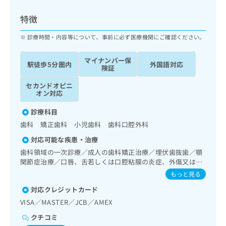
ッ
は
ク
こ
特徴
ナ
ち
ビ
診療時間・内容等について、事前に必ず医療機関にご確認ください。
ら
に
関
マイナンバー保
広
駅徒歩5分圏内
外国語対応
す
広
険証
告
る
告
代
セカンドオピニ
お
出
オン対応
理
問
稿
店
い
の
診療科目
合
の
お
歯科 矯正歯科 小児歯科 歯科口腔外科
わ
方
問
せ
い
は
対応可能な疾患・治療
は
合
こ
歯科領域の一次診療／成人の歯科矯正治療／埋伏歯抜歯／顎
こ
わ
ち
関節症治療／口唇、舌若しくは口腔粘膜の炎症、外傷又は腫
ち
せ
瘍の治療
ら
もっと見る
ら
は
こ
対応クレジットカード
こち
ち
広
VISA／MASTER／JCB／AMEX
らは
広
ら
告
マイ
クチコミ
告
出
ナビ