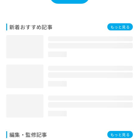
お
問
い
合
新着おすすめ記事
もっと見る
わ
せ
は
こ
ち
loading...
ら
loading...
loading...
編集・監修記事
もっと見る