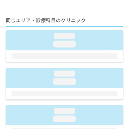
ご了
ら
み
承く
は
ださ
こ
無
い。
同じエリア・診療科目のクリニック
ち
料
ら
情
報
loading...
拡
掲
充
loading...
載
の
情
お
報
申
の
し
修
込
loading...
正
み
は
loading...
は
こ
こ
ち
ち
ら
ら
そ
loading...
の
loading...
他
の