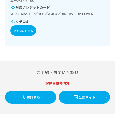
出
稿
クリ
資
稿
ニッ
の
対応クレジットカード
料
クナ
の
お
の
VISA／MASTER／JCB／AMEX／DINERS／DISCOVER
ビサ
お
問
ご
イト
クチコミ
問
い
請
への
い
合
お問
求
クチコミを見る
合
合せ
わ
は
フォ
わ
せ
こ
ーム
せ
は
ち
とな
は
こ
ら
りま
こ
ち
す。
ち
ら
クリ
無
ら
ニッ
料
クの
資
情
ご予約・お問い合わせ
予
料
報
約・
の
症状
拡
診療受付時間外
のご
ご
充
相談
請
の
など
求
お
電話する
公式サイト
はで
は
申
きま
こ
せん
し
ので
ち
込