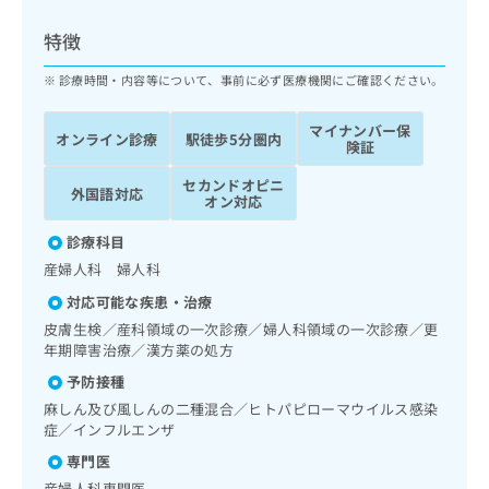
ッ
は
ク
こ
特徴
ナ
ち
ビ
診療時間・内容等について、事前に必ず医療機関にご確認ください。
ら
に
関
マイナンバー保
広
オンライン診療
駅徒歩5分圏内
す
広
険証
告
る
告
代
セカンドオピニ
お
出
外国語対応
オン対応
理
問
稿
店
い
の
診療科目
合
の
お
産婦人科 婦人科
わ
方
問
せ
い
は
対応可能な疾患・治療
は
合
こ
皮膚生検／産科領域の一次診療／婦人科領域の一次診療／更
こ
わ
ち
年期障害治療／漢方薬の処方
ち
せ
ら
予防接種
ら
は
こ
麻しん及び風しんの二種混合／ヒトパピローマウイルス感染
こち
ち
症／インフルエンザ
広
らは
広
ら
告
マイ
専門医
告
出
ナビ
産婦人科専門医