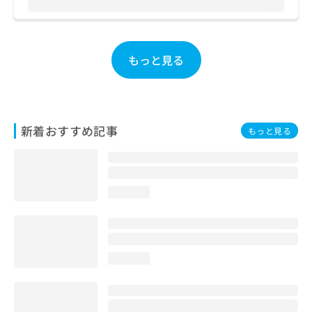
お
問
い
合
もっと見る
わ
せ
は
こ
ち
新着おすすめ記事
もっと見る
ら
loading...
loading...