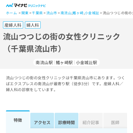
一
般
ホーム
関東
千葉県
流山市
南流山
,
鰭ヶ崎
,
小金城趾
流山つつじの街の
ユ
産婦人科
婦人科
ー
ザ
流山つつじの街の女性クリニック
ー
（千葉県流山市）
の
方
は
南流山駅
鰭ヶ崎駅
小金城趾駅
こ
ち
流山つつじの街の女性クリニックは千葉県流山市にあります。つく
ら
ばエクスプレスの南流山が最寄り駅（徒歩3分）です。産婦人科／
婦人科の診察をしています。
医
マ
療
イ
関
ナ
係
ビ
者
ク
特徴
アクセス
診療時間
紹介記事
医師
の
リ
方
ニ