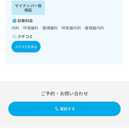
ッ
は
マイナンバー保
ク
こ
険証
ナ
ち
ビ
診療科目
ら
に
内科 呼吸器科 循環器科 呼吸器内科 循環器内科
関
広
クチコミ
す
広
告
る
告
クチコミを見る
代
お
出
理
問
稿
店
い
の
合
の
お
わ
方
問
せ
い
は
は
合
こ
こ
わ
ち
ご予約・お問い合わせ
ち
せ
ら
ら
は
こ
電話する
こち
ち
広
らは
広
ら
告
マイ
告
出
ナビ