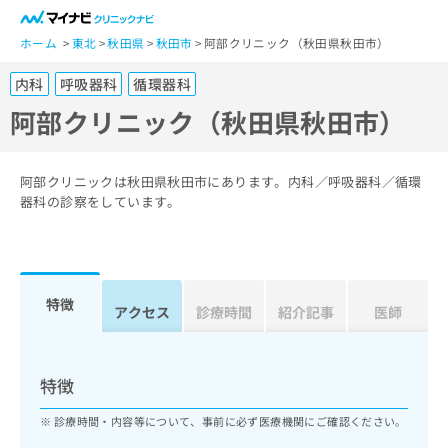
一
般
ホーム
東北
秋田県
秋田市
阿部クリニック（秋田県秋田市）
ユ
内科
呼吸器科
循環器科
ー
ザ
阿部クリニック（秋田県秋田市）
ー
の
方
阿部クリニックは秋田県秋田市にあります。内科／呼吸器科／循環
は
器科の診察をしています。
こ
ち
ら
特徴
医
アクセス
診療時間
紹介記事
医師
マ
療
イ
関
ナ
係
ビ
特徴
者
ク
の
リ
診療時間・内容等について、事前に必ず医療機関にご確認ください。
方
ニ