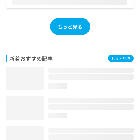
ご了
ら
み
承く
は
ださ
こ
無
い。
ち
料
もっと見る
ら
情
報
拡
掲
充
載
の
情
新着おすすめ記事
もっと見る
お
報
申
の
し
修
込
正
み
は
loading...
は
こ
こ
ち
ち
ら
ら
loading...
そ
の
他
の