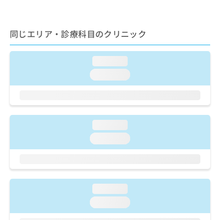
出
稿
クリ
資
稿
ニッ
の
料
クナ
の
お
の
ビサ
お
同じエリア・診療科目のクリニック
問
ご
イト
問
い
請
への
い
合
お問
求
loading...
合
合せ
わ
は
フォ
わ
せ
こ
loading...
ーム
せ
は
ち
とな
は
こ
ら
りま
こ
ち
す。
ち
ら
クリ
無
ら
ニッ
loading...
料
クの
資
情
予
loading...
料
報
約・
の
症状
拡
のご
ご
充
相談
請
の
など
求
お
はで
loading...
は
申
きま
loading...
こ
せん
し
ので
ち
込