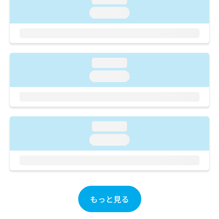
ご了
ら
み
承く
loading...
は
ださ
こ
無
い。
ち
料
ら
情
報
loading...
拡
掲
充
載
loading...
の
情
お
報
申
の
し
修
込
正
loading...
み
は
loading...
は
こ
こ
ち
ち
ら
ら
そ
の
もっと見る
他
の