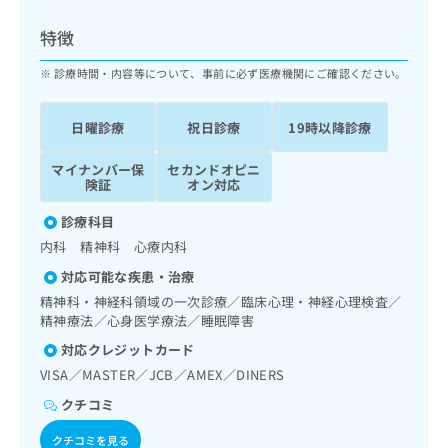
ッ
は
ク
こ
特徴
ナ
ち
ビ
診療時間・内容等について、事前に必ず医療機関にご確認ください。
ら
に
関
広
日曜診療
祝日診療
19時以降診療
す
広
告
る
告
代
マイナンバー保
セカンドオピニ
お
出
険証
オン対応
理
問
稿
店
い
の
診療科目
合
の
お
内科 精神科 心療内科
わ
方
問
せ
い
は
対応可能な疾患・治療
は
合
こ
精神科・神経科領域の一次診療／臨床心理・神経心理検査／
こ
わ
ち
精神療法／心身医学療法／睡眠障害
ち
せ
ら
対応クレジットカード
ら
は
こ
VISA／MASTER／JCB／AMEX／DINERS
こち
ち
広
クチコミ
らは
広
ら
告
マイ
告
出
ナビ
クチコミを見る