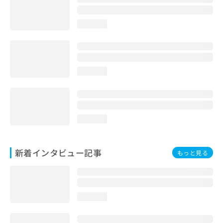
loading...
loading...
loading...
新着インタビュー記事
もっと見る
loading...