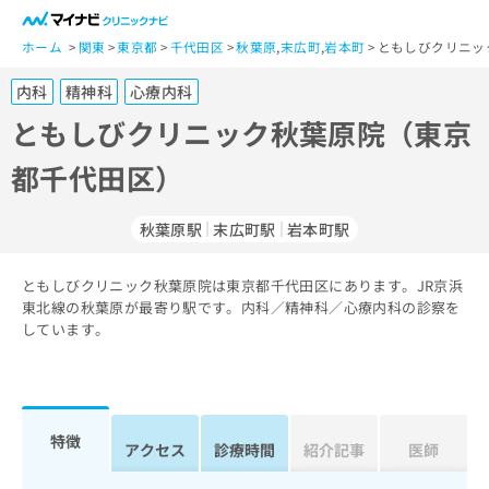
一
般
ホーム
関東
東京都
千代田区
秋葉原
,
末広町
,
岩本町
ともしびクリニッ
ユ
内科
精神科
心療内科
ー
ザ
ともしびクリニック秋葉原院（東京
ー
都千代田区）
の
方
は
秋葉原駅
末広町駅
岩本町駅
こ
ち
ともしびクリニック秋葉原院は東京都千代田区にあります。JR京浜
ら
東北線の秋葉原が最寄り駅です。内科／精神科／心療内科の診察を
しています。
医
マ
療
イ
関
ナ
係
ビ
者
ク
特徴
アクセス
診療時間
紹介記事
医師
の
リ
方
ニ