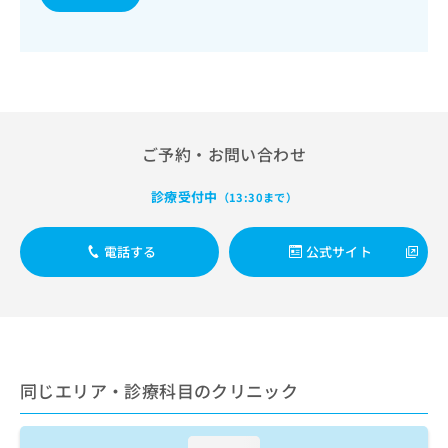
出
稿
クリ
資
稿
ニッ
の
料
クナ
の
お
の
ビサ
お
問
ご
イト
問
い
請
への
い
合
お問
求
合
合せ
わ
は
フォ
わ
せ
こ
ご予約・お問い合わせ
ーム
せ
は
ち
とな
は
こ
ら
りま
診療受付中
（13:30まで）
こ
ち
す。
ち
ら
クリ
無
ら
ニッ
電話する
公式サイト
料
クの
資
情
予
料
報
約・
の
症状
拡
のご
ご
充
相談
請
の
など
求
お
はで
同じエリア・診療科目のクリニック
は
申
きま
こ
せん
し
ので
ち
込
loading...