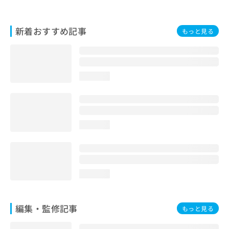
お
問
い
新着おすすめ記事
もっと見る
合
わ
せ
は
loading...
こ
ち
ら
loading...
loading...
編集・監修記事
もっと見る