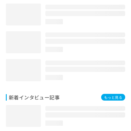
loading...
loading...
loading...
新着インタビュー記事
もっと見る
loading...