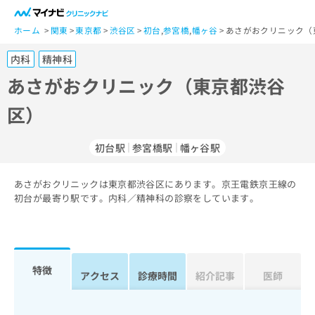
一
般
ホーム
関東
東京都
渋谷区
初台
,
参宮橋
,
幡ヶ谷
あさがおクリニック（
ユ
内科
精神科
ー
ザ
あさがおクリニック（東京都渋谷
ー
区）
の
方
は
初台駅
参宮橋駅
幡ヶ谷駅
こ
ち
あさがおクリニックは東京都渋谷区にあります。京王電鉄京王線の
ら
初台が最寄り駅です。内科／精神科の診察をしています。
医
マ
療
イ
関
ナ
係
ビ
特徴
アクセス
診療時間
紹介記事
医師
者
ク
の
リ
方
ニ