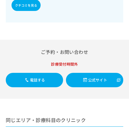
出
稿
クリ
資
クチコミを見る
稿
ニッ
の
料
クナ
の
お
の
ビサ
お
問
ご
イト
問
い
請
への
い
合
お問
求
合
合せ
わ
は
フォ
わ
せ
こ
ーム
せ
は
ち
ご予約・お問い合わせ
とな
は
こ
ら
りま
こ
ち
す。
診療受付時間外
ち
ら
クリ
無
ら
ニッ
料
クの
資
情
電話する
公式サイト
予
料
報
約・
の
症状
拡
のご
ご
充
相談
請
の
など
求
お
はで
は
申
きま
同じエリア・診療科目のクリニック
こ
せん
し
ので
ち
込