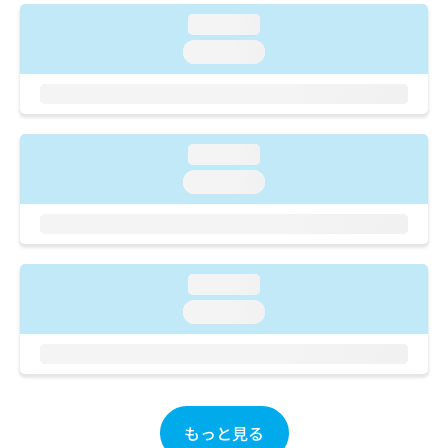
ご了
ら
み
承く
loading...
は
ださ
こ
loading...
無
い。
ち
料
ら
情
報
拡
掲
充
loading...
載
の
情
loading...
お
報
申
の
し
修
込
正
み
は
loading...
は
こ
loading...
こ
ち
ち
ら
ら
そ
の
他
もっと見る
の