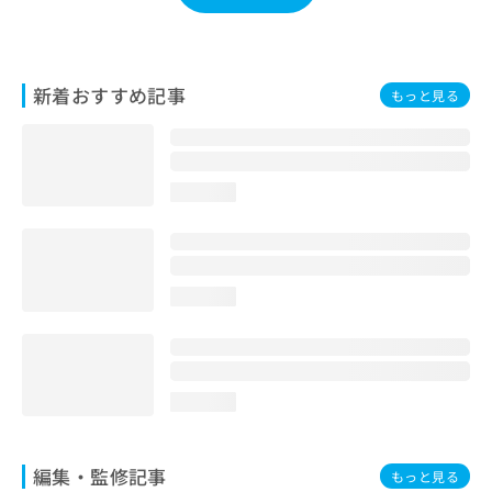
お
問
い
合
新着おすすめ記事
もっと見る
わ
せ
は
こ
ち
loading...
ら
loading...
loading...
編集・監修記事
もっと見る