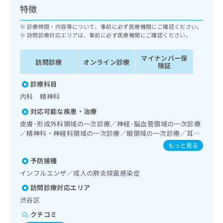
ッ
は
特徴
ク
こ
ナ
診療時間・内容等について、事前に必ず医療機関にご確認ください。
ち
ビ
訪問診療対応エリアは、事前に必ず医療機関にご確認ください。
ら
に
関
マイナンバー保
広
訪問診療
オンライン診療
す
険証
広
告
る
告
代
診療科目
お
出
理
問
稿
内科 精神科
店
い
の
対応可能な疾患・治療
合
の
お
皮膚･形成外科領域の一次診療／神経･脳血管領域の一次診療
わ
方
問
／精神科・神経科領域の一次診療／眼領域の一次診療／耳鼻
せ
い
は
咽喉領域の一次診療／呼吸器領域の一次診療／在宅持続陽圧
は
もっと見る
合
こ
呼吸療法（睡眠時無呼吸症候群治療）／在宅酸素療法／消化
こ
わ
ち
予防接種
器系領域の一次診療／肝･胆道・膵臓領域の一次診療／循環
ち
せ
ら
器系領域の一次診療／腎･泌尿器系領域の一次診療／乳腺領
インフルエンザ／成人の肺炎球菌感染症
ら
は
域の一次診療／内分泌･代謝･栄養領域の一次診療／インスリ
こ
訪問診療対応エリア
ン療法／血液・免疫系領域の一次診療／筋・骨格系及び外傷
こち
ち
広
領域の一次診療／小児領域の一次診療／医療用麻薬によるが
渋谷区
らは
広
ら
告
ん疼痛治療／在宅における看取り
マイ
クチコミ
告
出
ナビ