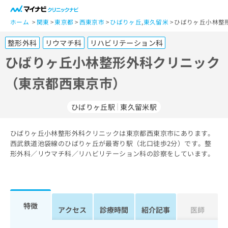
一
般
ホーム
関東
東京都
西東京市
ひばりヶ丘
,
東久留米
ひばりヶ丘小林整
ユ
整形外科
リウマチ科
リハビリテーション科
ー
ザ
ひばりヶ丘小林整形外科クリニック
ー
（東京都西東京市）
の
方
は
ひばりヶ丘駅
東久留米駅
こ
ち
ひばりヶ丘小林整形外科クリニックは東京都西東京市にあります。
ら
西武鉄道池袋線のひばりヶ丘が最寄り駅（北口徒歩2分）です。整
形外科／リウマチ科／リハビリテーション科の診察をしています。
医
マ
療
イ
関
ナ
係
ビ
者
ク
特徴
アクセス
診療時間
紹介記事
医師
の
リ
方
ニ