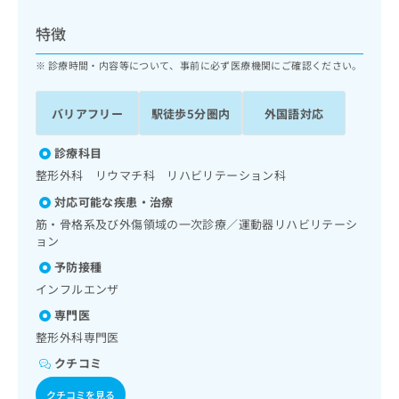
ッ
は
ク
こ
特徴
ナ
ち
ビ
診療時間・内容等について、事前に必ず医療機関にご確認ください。
ら
に
関
広
バリアフリー
駅徒歩5分圏内
外国語対応
す
広
告
る
告
代
お
診療科目
出
理
問
稿
整形外科 リウマチ科 リハビリテーション科
店
い
の
対応可能な疾患・治療
合
の
お
わ
筋・骨格系及び外傷領域の一次診療／運動器リハビリテーシ
方
問
せ
ョン
い
は
は
合
こ
予防接種
こ
わ
ち
インフルエンザ
ち
せ
ら
ら
は
専門医
こ
整形外科専門医
こち
ち
広
らは
クチコミ
広
ら
告
マイ
告
出
ナビ
クチコミを見る