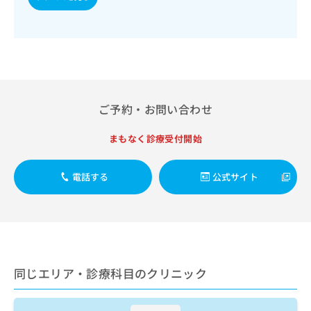
出
稿
クリ
資
稿
ニッ
の
料
クナ
の
お
の
ビサ
お
問
ご
イト
問
い
請
への
い
合
お問
求
合
合せ
わ
は
フォ
わ
せ
こ
ご予約・お問い合わせ
ーム
せ
は
ち
とな
は
こ
ら
りま
まもなく診療受付開始
こ
ち
す。
ち
ら
クリ
無
ら
ニッ
電話する
公式サイト
料
クの
資
情
予
料
報
約・
の
症状
拡
のご
ご
充
相談
請
の
など
求
お
はで
同じエリア・診療科目のクリニック
は
申
きま
こ
せん
し
ので
ち
込