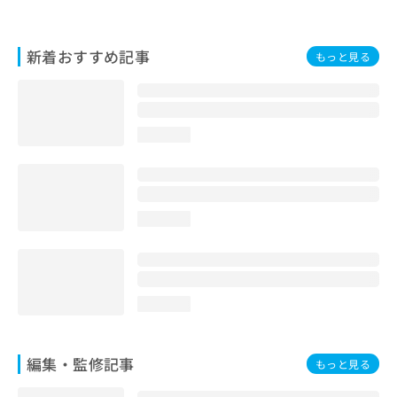
お
問
い
新着おすすめ記事
もっと見る
合
わ
せ
は
こ
loading...
ち
ら
loading...
loading...
編集・監修記事
もっと見る