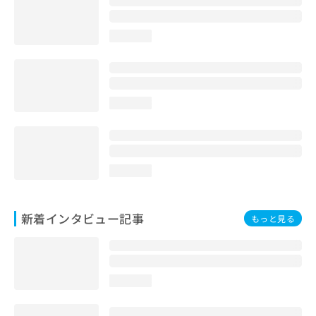
loading...
loading...
loading...
新着インタビュー記事
もっと見る
loading...