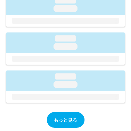
loading...
ご了
ら
み
承く
loading...
は
ださ
こ
無
い。
ち
料
ら
情
報
loading...
拡
掲
充
載
loading...
の
情
お
報
申
の
し
修
込
正
loading...
み
は
loading...
は
こ
こ
ち
ち
ら
ら
そ
の
もっと見る
他
の