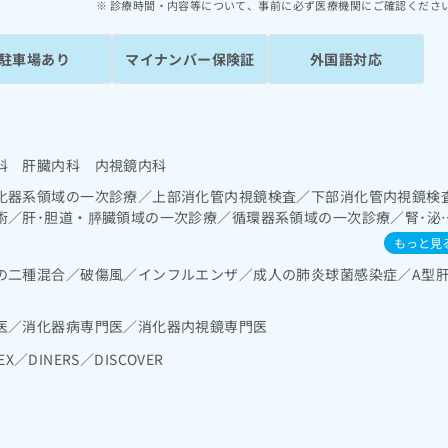
診療時間・内容等について、事前に必ず医療機関にご確認くださ
駐車場あり
マイナンバー保険証
外国語対応
科 肝臓内科 内視鏡内科
化器系領域の一次診療／上部消化管内視鏡検査／下部消化管内視鏡検
術／肝･胆道・膵臓領域の一次診療／循環器系領域の一次診療／腎･泌
泌･代謝･栄養領域の一次診療／血液・免疫系領域の一次診療／医療用
もっと見
方薬の処方
の二種混合／破傷風／インフルエンザ／成人の肺炎球菌感染症／A型
医／消化器病専門医／消化器内視鏡専門医
EX／DINERS／DISCOVER