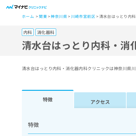
一
ホーム
関東
神奈川県
川崎市宮前区
清水台はっとり内科
般
ユ
内科
消化器科
ー
ザ
清水台はっとり内科・消
ー
の
方
清水台はっとり内科・消化器内科クリニックは神奈川県川
は
こ
ち
ら
特徴
アクセス
医
マ
療
イ
特徴
ナ
関
ビ