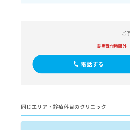
せ
こち
ち
らは
は
マイ
こ
ら
ナビ
ち
クリ
ら
ニッ
クナ
ご
広
ビサ
広
資
イト
告
告
への
診療受付時間外
料
出
出
お問
の
稿
合せ
稿
ご
の
フォ
の
電話する
請
お
ーム
お
求
問
とな
問
りま
は
い
い
す。
こ
合
合
クリ
ち
わ
ニッ
わ
ら
せ
クの
せ
は
予
は
約・
こ
同じエリア・診療科目のクリニック
こ
無
症状
ち
ち
のご
料
ら
相談
ら
情
など
報
はで