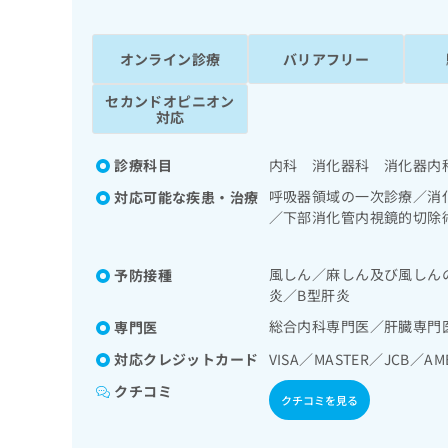
係
ク
者
リ
の
ニ
オンライン診療
バリアフリー
ッ
方
ク
セカンドオピニオン
は
ナ
対応
こ
ビ
ち
に
診療科目
内科 消化器科 消化器内
関
ら
す
呼吸器領域の一次診療／消
対応可能な疾患・治療
る
／下部消化管内視鏡的切除
お
器系領域の一次診療／内分
広
広
問
薬によるがん疼痛治療／漢
告
告
風しん／麻しん及び風しん
い
予防接種
出
代
合
炎／B型肝炎
稿
わ
理
総合内科専門医／肝臓専門
専門医
の
せ
店
お
は
対応クレジットカード
VISA／MASTER／JCB／AM
の
問
こ
クチコミ
い
方
ち
クチコミを見る
合
ら
は
わ
こ