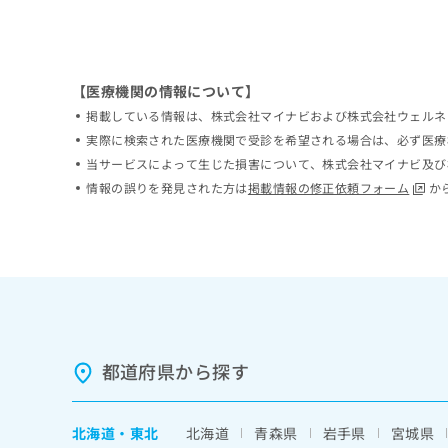
ち
み
ら
は
こ
ち
【医療機関の情報について】
そ
ら
の
掲載している情報は、株式会社マイナビおよび株式会社ウェルネ
他
実際に検索された医療機関で受診を希望される場合は、必ず医療
の
当サービスによって生じた損害について、株式会社マイナビ及び
お
情報の誤りを発見された方は
掲載情報の修正依頼フォーム
か
問
い
合
わ
せ
は
こ
ち
ら
都道府県から探す
北海道
・
東北
北海道
青森県
岩手県
宮城県