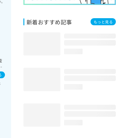
い。
新着おすすめ記事
もっと見る
loading...
査
尿
麻
る
肝
loading...
loading...