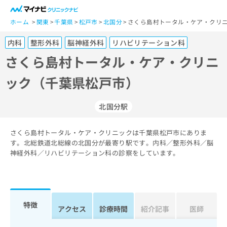
一
般
ホーム
関東
千葉県
松戸市
北国分
さくら島村トータル・ケア・クリニ
ユ
内科
整形外科
脳神経外科
リハビリテーション科
ー
ザ
さくら島村トータル・ケア・クリニ
ー
ック（千葉県松戸市）
の
方
は
北国分駅
こ
ち
さくら島村トータル・ケア・クリニックは千葉県松戸市にありま
ら
す。北総鉄道北総線の北国分が最寄り駅です。内科／整形外科／脳
神経外科／リハビリテーション科の診察をしています。
医
マ
療
イ
関
ナ
係
ビ
者
ク
特徴
アクセス
診療時間
紹介記事
医師
の
リ
方
ニ