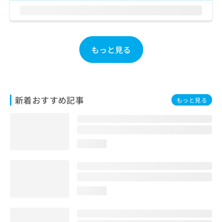
お
問
い
合
わ
もっと見る
せ
は
こ
ち
ら
新着おすすめ記事
もっと見る
loading...
loading...