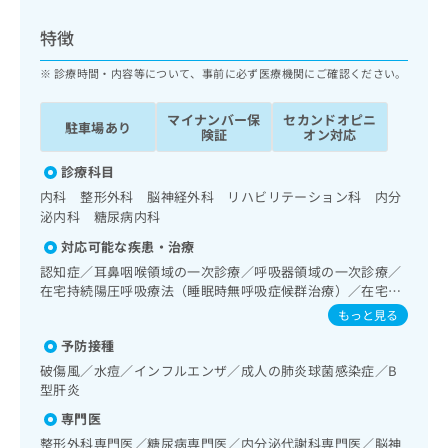
ッ
は
ク
こ
特徴
ナ
ち
ビ
診療時間・内容等について、事前に必ず医療機関にご確認ください。
ら
に
関
マイナンバー保
セカンドオピニ
広
駐車場あり
す
広
険証
オン対応
告
る
告
代
お
診療科目
出
理
問
稿
内科 整形外科 脳神経外科 リハビリテーション科 内分
店
い
の
泌内科 糖尿病内科
合
の
お
対応可能な疾患・治療
わ
方
問
せ
認知症／耳鼻咽喉領域の一次診療／呼吸器領域の一次診療／
い
は
は
在宅持続陽圧呼吸療法（睡眠時無呼吸症候群治療）／在宅酸
合
こ
素療法／消化器系領域の一次診療／肝･胆道・膵臓領域の一
こ
わ
もっと見る
ち
次診療／循環器系領域の一次診療／ホルター型心電図検査／
ち
せ
ら
予防接種
腎･泌尿器系領域の一次診療／内分泌･代謝･栄養領域の一次
ら
は
診療／インスリン療法／糖尿病患者教育（食事療法、運動療
破傷風／水痘／インフルエンザ／成人の肺炎球菌感染症／B
こ
法、自己血糖測定）／血液・免疫系領域の一次診療／筋・骨
こち
型肝炎
ち
広
格系及び外傷領域の一次診療／義肢装具の作成及び評価／脳
らは
広
ら
告
専門医
マイ
血管疾患等リハビリテーション／運動器リハビリテーション
告
出
ナビ
／神経ブロック／ＭＲＩ撮影／漢方薬の処方
整形外科専門医／糖尿病専門医／内分泌代謝科専門医／脳神