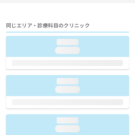
ご了
ら
み
承く
は
ださ
こ
無
い。
ち
料
同じエリア・診療科目のクリニック
ら
情
報
拡
掲
loading...
充
載
loading...
の
情
お
報
申
の
し
修
込
正
loading...
み
は
は
こ
loading...
こ
ち
ち
ら
ら
そ
loading...
の
他
loading...
の