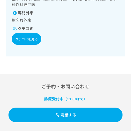
出
稿
クリ
資
経外科専門医
稿
ニッ
の
料
クナ
専門外来
の
お
の
ビサ
お
問
物忘れ外来
ご
イト
問
い
請
への
クチコミ
い
合
お問
求
合
合せ
わ
は
クチコミを見る
フォ
わ
せ
こ
ーム
せ
は
ち
とな
は
こ
ら
りま
こ
ち
す。
ち
ら
クリ
無
ら
ニッ
料
クの
資
情
予
ご予約・お問い合わせ
料
報
約・
の
症状
拡
のご
ご
充
診療受付中
（13:00まで）
相談
請
の
など
求
お
はで
電話する
は
申
きま
こ
せん
し
ので
ち
込