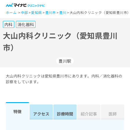
一
般
ホーム
中部
愛知県
豊川市
豊川
大山内科クリニック（愛知県豊川市
ユ
内科
消化器科
ー
ザ
大山内科クリニック（愛知県豊川
ー
市）
の
方
は
豊川駅
こ
ち
大山内科クリニックは愛知県豊川市にあります。内科／消化器科の
ら
診察をしています。
医
マ
療
イ
関
ナ
係
ビ
特徴
アクセス
診療時間
紹介記事
医師
者
ク
の
リ
方
ニ