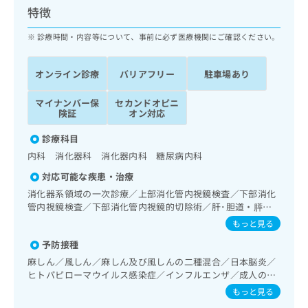
ッ
は
特徴
ク
こ
ナ
診療時間・内容等について、事前に必ず医療機関にご確認ください。
ち
ビ
ら
に
オンライン診療
バリアフリー
駐車場あり
関
広
す
広
告
マイナンバー保
セカンドオピニ
る
告
険証
オン対応
代
お
出
理
問
稿
診療科目
店
い
の
内科 消化器科 消化器内科 糖尿病内科
合
の
お
わ
方
問
対応可能な疾患・治療
せ
い
は
消化器系領域の一次診療／上部消化管内視鏡検査／下部消化
は
合
こ
管内視鏡検査／下部消化管内視鏡的切除術／肝･胆道・膵臓
こ
わ
ち
領域の一次診療／内分泌･代謝･栄養領域の一次診療／内分泌
もっと見る
ち
せ
機能検査／インスリン療法／糖尿病患者教育（食事療法、運
ら
ら
は
予防接種
動療法、自己血糖測定）／糖尿病による合併症に対する継続
こ
的な管理及び指導
麻しん／風しん／麻しん及び風しんの二種混合／日本脳炎／
こち
ち
広
ヒトパピローマウイルス感染症／インフルエンザ／成人の肺
らは
広
ら
告
炎球菌感染症／おたふくかぜ／B型肝炎
マイ
もっと見る
告
出
ナビ