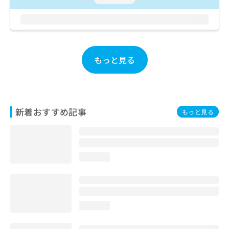
お
問
い
合
わ
せ
もっと見る
は
こ
ち
ら
新着おすすめ記事
もっと見る
loading...
loading...