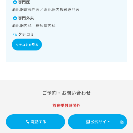
出
専門医
稿
クリ
資
稿
ニッ
の
料
消化器病専門医／消化器内視鏡専門医
クナ
の
お
の
ビサ
専門外来
お
問
ご
イト
問
消化器内科 糖尿病内科
い
請
への
い
合
お問
求
クチコミ
合
合せ
わ
は
フォ
わ
せ
クチコミを見る
こ
ーム
せ
は
ち
とな
は
こ
ら
りま
こ
ち
す。
ち
ら
クリ
無
ら
ニッ
料
クの
資
情
予
料
報
約・
ご予約・お問い合わせ
の
症状
拡
のご
ご
充
相談
請
診療受付時間外
の
など
求
お
はで
は
申
きま
電話する
公式サイト
こ
せん
し
ので
ち
込