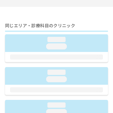
ご了
ら
み
承く
は
ださ
こ
無
い。
ち
料
ら
情
同じエリア・診療科目のクリニック
報
拡
掲
充
載
loading...
の
情
loading...
お
報
申
の
し
修
込
正
み
は
loading...
は
こ
こ
loading...
ち
ち
ら
ら
そ
の
loading...
他
の
loading...