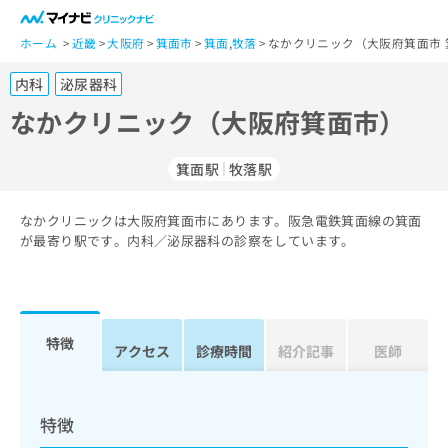
一
般
ホーム
近畿
大阪府
箕面市
箕面
,
牧落
なかクリニック（大阪府箕面市 
ユ
内科
泌尿器科
ー
ザ
なかクリニック（大阪府箕面市）
ー
の
箕面駅
牧落駅
方
は
こ
なかクリニックは大阪府箕面市にあります。阪急電鉄箕面線の箕面
が最寄り駅です。内科／泌尿器科の診察をしています。
ち
ら
医
マ
療
イ
特徴
アクセス
診療時間
紹介記事
医師
関
ナ
係
ビ
者
ク
の
リ
特徴
方
ニ