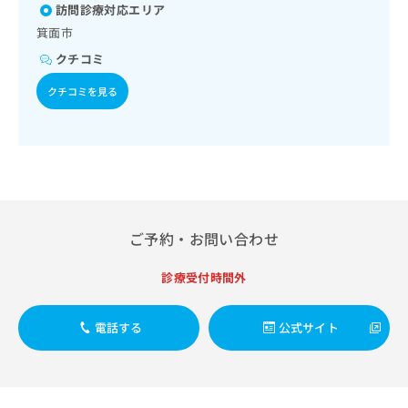
出
稿
クリ
訪問診療対応エリア
資
稿
ニッ
の
料
箕面市
クナ
の
お
の
ビサ
クチコミ
お
問
ご
イト
問
い
請
への
クチコミを見る
い
合
お問
求
合
合せ
わ
は
フォ
わ
せ
こ
ーム
せ
は
ち
とな
は
こ
ら
りま
こ
ち
す。
ち
ら
クリ
無
ら
ニッ
料
ご予約・お問い合わせ
クの
資
情
予
料
報
約・
診療受付時間外
の
症状
拡
のご
ご
充
相談
請
の
電話する
公式サイト
など
求
お
はで
は
申
きま
こ
せん
し
ので
ち
込