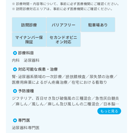
ッ
は
診療時間・内容等について、事前に必ず医療機関にご確認ください。
ク
訪問診療対応エリアは、事前に必ず医療機関にご確認ください。
こ
ナ
ち
ビ
ら
訪問診療
バリアフリー
駐車場あり
に
関
広
マイナンバー保
セカンドオピニ
す
広
険証
オン対応
告
る
告
代
お
出
診療科目
理
問
稿
内科 泌尿器科
店
い
の
合
の
対応可能な疾患・治療
お
わ
方
問
腎･泌尿器系領域の一次診療／膀胱鏡検査／尿失禁の治療／
せ
い
は
医療用麻薬によるがん疼痛治療／在宅における看取り
は
合
こ
予防接種
こ
わ
ち
ち
ジフテリア、百日せき及び破傷風の三種混合／急性灰白髄炎
せ
ら
／麻しん／風しん／麻しん及び風しんの二種混合／日本脳炎
ら
は
／Hib感染症／ヒトパピローマウイルス感染症／水痘／イン
こ
もっと見る
フルエンザ／B型肝炎
こち
ち
広
専門医
らは
広
ら
告
マイ
泌尿器科専門医
告
出
ナビ