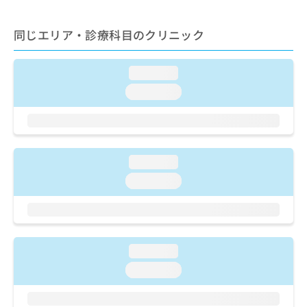
ご了
ら
み
承く
は
ださ
同じエリア・診療科目のクリニック
こ
無
い。
ち
料
ら
情
loading...
報
拡
loading...
掲
充
載
の
情
お
報
申
の
し
修
loading...
込
正
loading...
み
は
は
こ
こ
ち
ち
ら
ら
loading...
そ
loading...
の
他
の